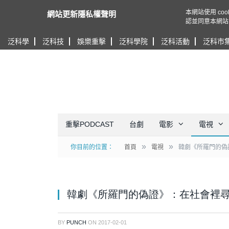
本網站使用 c
網站更新隱私權聲明
認並同意本網站
泛科學
泛科技
娛樂重擊
泛科學院
泛科活動
泛科市
重擊PODCAST
台劇
電影
電視
»
»
你目前的位置：
首頁
電視
韓劇《所羅門的偽
韓劇《所羅門的偽證》：在社會裡
BY
PUNCH
ON
2017-02-01