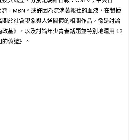
社投入成立，分別是朝鮮日報：CSTV；中央日
；每日經濟：MBN。或許因為流淌著報社的血液，在製播
攝關於社會現象與人道關懷的相關作品，像是討論
政基》，以及討論年少青春話題並特別地運用 12
門的偽證》。