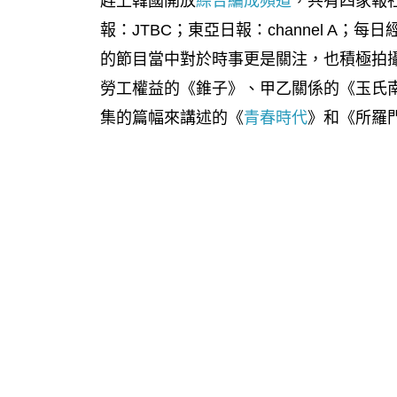
趕上韓國開放
綜合編成頻道
，共有四家報
報：JTBC；東亞日報：channel A
的節目當中對於時事更是關注，也積極拍
勞工權益的《錐子》、甲乙關係的《玉氏南
集的篇幅來講述的《
青春時代
》和《所羅