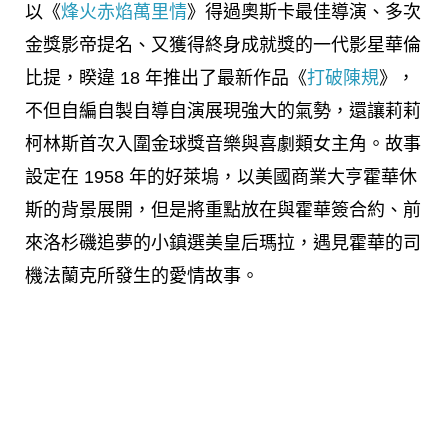
以《
烽火赤焰萬里情
》得過奧斯卡最佳導演、多次
金獎影帝提名、又獲得終身成就獎的一代影星華倫
比提，睽違 18 年推出了最新作品《
打破陳規
》，
不但自編自製自導自演展現強大的氣勢，還讓莉莉
柯林斯首次入圍金球獎音樂與喜劇類女主角。
故事
設定在 1958 年的好萊塢，以美國商業大亨霍華休
斯的背景展開，但是將重點放在與霍華簽合約、前
來洛杉磯追夢的小鎮選美皇后瑪拉，遇見霍華的司
機法蘭克所發生的愛情故事。