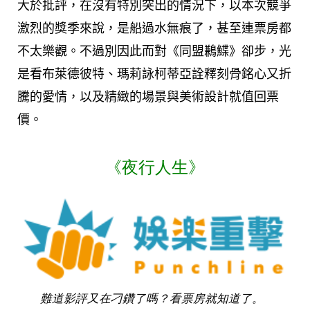
大於批評，在沒有特別突出的情況下，以本次競爭
激烈的獎季來說，是船過水無痕了，甚至連票房都
不太樂觀。不過別因此而對《同盟鶼鰈》卻步，光
是看布萊德彼特、瑪莉詠柯蒂亞詮釋刻骨銘心又折
騰的愛情，以及精緻的場景與美術設計就值回票
價。
《夜行人生》
難道影評又在刁鑽了嗎？看票房就知道了。