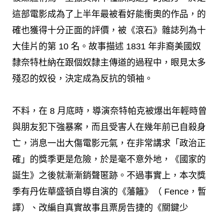
這部電影成為了上半年最被看好能衝奧的作品，的
確也獲得十分正面的評價，被《滾石》雜誌列為十
大佳片的第 10 名。故事描述 1831 年非裔美國奴
隸奈特杜納在跟個奴隸主傳道的過程中，眼見太多
殘忍的奴役，決定成為反抗的領袖。
不料，在 8 月底時，導演
奈特帕克被爆出年輕時曾
與朋友犯下強暴案，而且受害人在幾年前已自殺身
亡，消息一出大傷電影元氣，在非常講求「政治正
確」的獎季更是危險，於是毫不意外地，
《國家的
誕生》之後就漸漸銷聲匿跡。不過事實上，本次獎
季有丹佐華盛頓自導自演的《藩籬》（ Fence，暫
譯）、改編自真實故事且票房告捷的《關鍵少