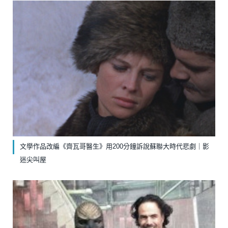
文學作品改編《齊瓦哥醫生》￼用200分鐘訴說蘇聯大時代悲劇｜影
迷尖叫屋