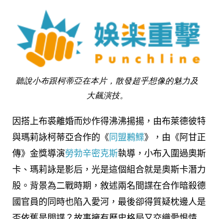
聽說小布跟柯蒂亞在本片，散發超乎想像的魅力及
大飆演技。
因搭上布裘離婚而炒作得沸沸揚揚，由布萊德彼特
與瑪莉詠柯蒂亞合作的《
同盟鶼鰈
》，由《阿甘正
傳》金獎導演
勞勃辛密克斯
執導，小布入圍過奧斯
卡、瑪莉詠是影后，光是這個組合就是奧斯卡潛力
股。背景為二戰時期，敘述兩名間諜在合作暗殺德
國官員的同時也陷入愛河，最後卻得質疑枕邊人是
否依舊是間諜？故事擁有歷史格局又交織愛恨情