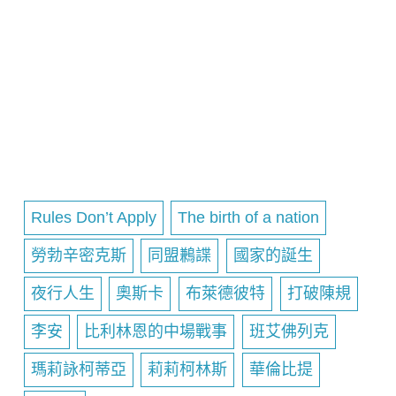
Rules Don’t Apply
The birth of a nation
勞勃辛密克斯
同盟鶼諜
國家的誕生
夜行人生
奧斯卡
布萊德彼特
打破陳規
李安
比利林恩的中場戰事
班艾佛列克
瑪莉詠柯蒂亞
莉莉柯林斯
華倫比提