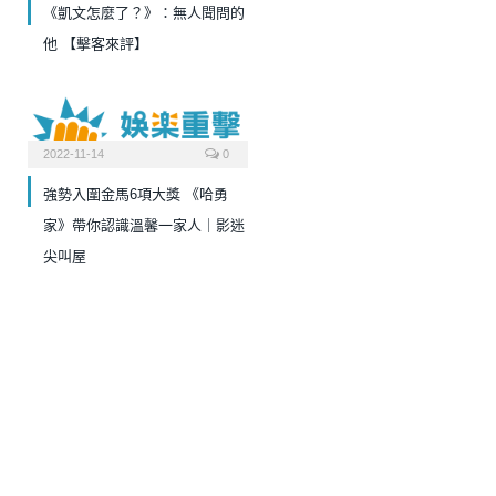
《凱文怎麼了？》：無人聞問的
他 【擊客來評】
2022-11-14
0
強勢入圍金馬6項大獎 《哈勇
家》帶你認識溫馨一家人｜影迷
尖叫屋