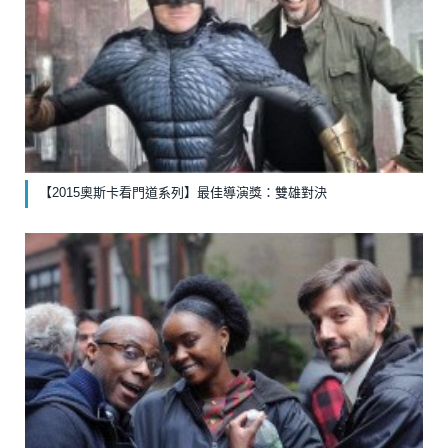
【2015奧斯卡看門道系列】最佳導演獎：雙雄對決