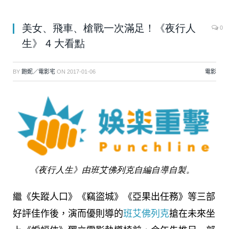
美女、飛車、槍戰一次滿足！《夜行人
0
生》 4 大看點
BY
飽妮／電影宅
ON
2017-01-06
電影
《夜行人生》由班艾佛列克自編自導自製。
繼《失蹤人口》《竊盜城》《亞果出任務》等三部
好評佳作後，演而優則導的
班艾佛列克
搶在未來坐