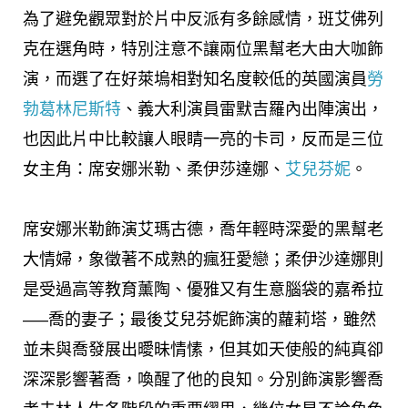
為了避免觀眾對於片中反派有多餘感情，班艾佛列
克在選角時，特別注意不讓兩位黑幫老大由大咖飾
演，而選了在好萊塢相對知名度較低的英國演員
勞
勃葛林尼斯特
、義大利演員雷默吉羅內出陣演出，
也因此片中比較讓人眼睛一亮的卡司，反而是三位
女主角：席安娜米勒、柔伊莎達娜、
艾兒芬妮
。
席安娜米勒飾演艾瑪古德，喬年輕時深愛的黑幫老
大情婦，象徵著不成熟的瘋狂愛戀；柔伊沙達娜則
是受過高等教育薰陶、優雅又有生意腦袋的嘉希拉
—–喬的妻子；最後艾兒芬妮飾演的蘿莉塔，雖然
並未與喬發展出曖昧情愫，但其如天使般的純真卻
深深影響著喬，喚醒了他的良知。分別飾演影響喬