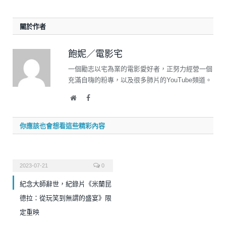
關於作者
飽妮／電影宅
一個勵志以宅為業的電影愛好者，正努力經營一個
充滿自嗨的粉專，以及很多肺片的YouTube頻道。
Website
Facebook
你應該也會想看這些精彩內容
2023-07-21
0
紀念大師辭世，紀錄片《米蘭昆
德拉：從玩笑到無謂的盛宴》限
定重映