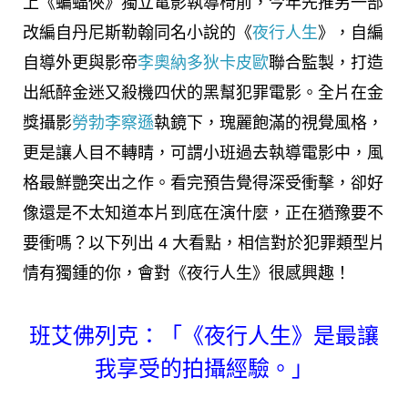
上《蝙蝠俠》獨立電影執導椅前，今年先推另一部
改編自丹尼斯勒翰同名小說的《
夜行人
生
》，自編
自導外更與影帝
李奧納多狄卡皮歐
聯合監製，打造
出紙醉金迷又殺機四伏的黑幫犯罪電影。全片在金
獎攝影
勞勃李察遜
執鏡下，瑰麗飽滿的視覺風格，
更是讓人目不轉睛，可謂小班過去執導電影中，風
格最鮮艷突出之作。看完預告覺得深受衝擊，卻好
像還是不太知道本片到底在演什麼，正在猶豫要不
要衝嗎？以下列出 4 大看點，相信對於犯罪類型片
情有獨鍾的你，會對《夜行人生》很感興趣！
班艾佛列克：「《夜行人生》是最讓
我享受的拍攝經驗。」