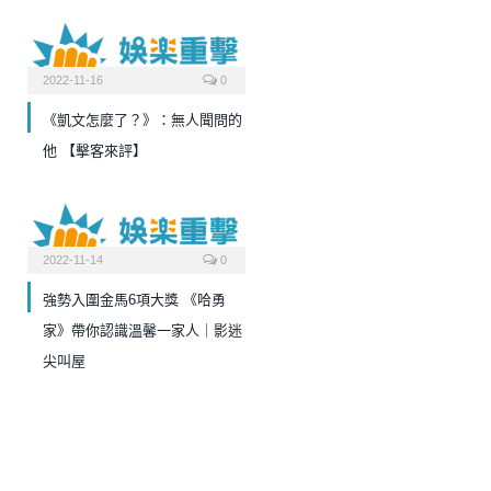
2022-11-16
0
《凱文怎麼了？》：無人聞問的
他 【擊客來評】
2022-11-14
0
強勢入圍金馬6項大獎 《哈勇
家》帶你認識溫馨一家人｜影迷
尖叫屋