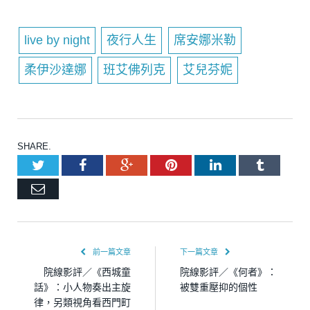
live by night
夜行人生
席安娜米勒
柔伊沙達娜
班艾佛列克
艾兒芬妮
SHARE.
Twitter
Facebook
Google+
Pinterest
LinkedIn
Tumblr
Email
前一篇文章
下一篇文章
院線影評／《西城童
院線影評／《何者》：
話》：小人物奏出主旋
被雙重壓抑的個性
律，另類視角看西門町