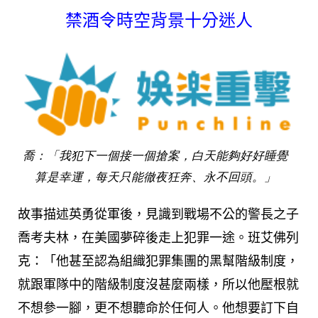
禁酒令時空背景十分迷人
喬：「我犯下一個接一個搶案，白天能夠好好睡覺
算是幸運，每天只能徹夜狂奔、永不回頭。」
故事描述英勇從軍後，見識到戰場不公的警長之子
喬考夫林，在美國夢碎後走上犯罪一途。班艾佛列
克：「他甚至認為組織犯罪集團的黑幫階級制度，
就跟軍隊中的階級制度沒甚麼兩樣，所以他壓根就
不想參一腳，更不想聽命於任何人。他想要訂下自