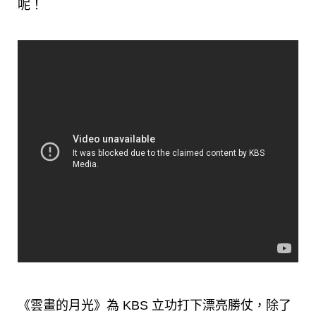
呢！
《雲畫的月光》為 KBS 立功打下漂亮勝仗，除了