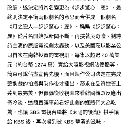
改編，遂決定將片名變更為《步步驚心：麗》，最
終則決定平衡兩個劇名的意思而合併成一個劇名
《月之戀人—步步驚心：麗》。瞧瞧《步步驚心：
麗》從片名開始就新聞不斷，再挾著吳奇隆、劉詩
詩主演的原版電視劇太轟動，以及美國環球影業公
司首次在南韓投資的電視劇，每集以超過 40 萬美
元（約台幣 1274 萬）賣給大陸影視網站優酷等，
簡直可說佔盡宣傳先機，而且製作公司決定在完成
整齣戲的拍攝與製作後才播出，務求在品質控管上
達到最完美，但偏偏從收視率來看韓國觀眾反應出
奇冷淡，這簡直讓事前看好此劇的媒體們大為吃
驚，也讓 SBS 電視台繼將《太陽的後裔》拱手讓
給 KBS 後，再次嚐到被 KBS 擊潰的滋味。