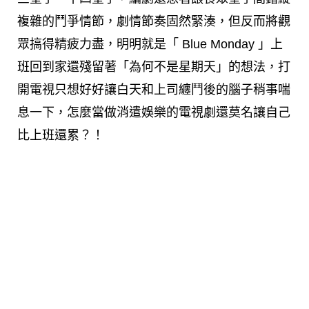
複雜的鬥爭情節，劇情節奏固然緊湊，但反而將觀
眾搞得精疲力盡，明明就是「 Blue Monday 」上
班回到家還殘留著「為何不是星期天」的想法，打
開電視只想好好讓白天和上司纏鬥後的腦子稍事喘
息一下，怎麼當做消遣娛樂的電視劇還莫名讓自己
比上班還累？！