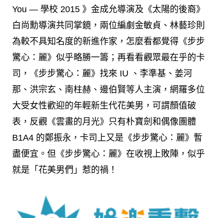
You — 學校 2015 》金成允導演及《太陽的後裔》
白尚勳導演共同掌鏡，兩位編劇
金敏貞、林藝珍則
為較不具知名度的新進作家，怎麼看都覺得
《步步
驚心：麗》似乎略勝一籌；再看看觀眾最在乎的卡
司，《步步驚心：麗》找來 IU 、李準基、姜河
那、洪宗玄、南柱赫、邊伯賢等人主演，網羅多位
大受女性歡迎的年輕新生代花美男，可謂顏值破
表，反觀《雲畫的月光》只有朴寶劍和偶像團體
B1A4 的鄭振永，卡司上又是《步步驚心：麗》暫
盡便宜。但《步步驚心：麗》在收視上敗陣，似乎
就是「花美男們」惹的禍！