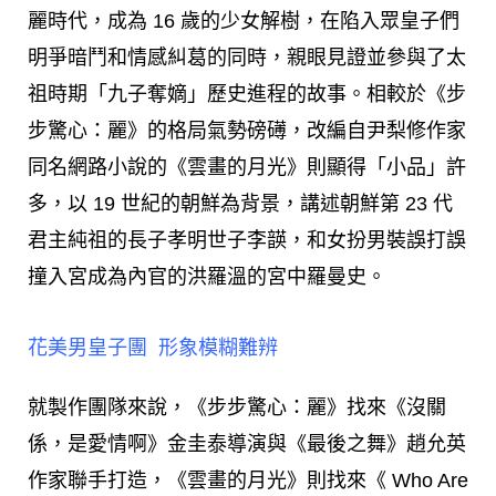
麗時代，
成為 16 歲的少女解樹，在陷入眾皇子們
明爭暗鬥和情感糾葛的同時，親眼見證並參與了太
祖時期「九子奪嫡」歷史進程的故事。相較於
《步
步驚心：麗》的格局氣勢磅礡，
改編自尹梨修作家
同名網路小說的
《雲畫的月光》則顯得「小品」許
多，
以 19 世紀的朝鮮為背景，講述朝鮮第 23 代
君主純祖的長子孝明世子李韺，和女扮男裝誤打誤
撞入宮成為內官的洪羅溫的宮中羅曼史。
花美男皇子團 形象模糊難辨
就製作團隊來說，《步步驚心：麗》找來《沒關
係，是愛情啊》金圭泰導演與《最後之舞》趙允英
作家聯手打造，《雲畫的月光》則找來《 Who Are