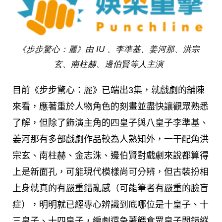
《步步驚心：麗》由 IU 、李準基、姜河那、洪宗
玄、南柱赫、邊伯賢等人主演
目前《步步驚心：麗》已端出3集，就戲劇的舖陳
來看，應著重於人物角色的刻畫並盡快讓觀眾熟悉
了解，但除了飾演主角的四皇子與八皇子李準基、
姜河那有多部戲劇作品較為人熟知外，一干配角洪
宗玄、南柱赫、金志洙、邊伯賢對戲劇來說都算得
上是新面孔，可能現代模樣尚可分辨，但古裝扮相
上身就真的有嚴重錯亂感（可能筆者有嚴重的臉盲
症），明明就已經專心辨識到底哪位是十皇子、十
三皇子、十四皇子，編劇還急著餵食眾皇子間錯縱