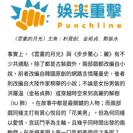
《雲畫的月光》主角：朴寶劍、金裕貞、鄭振永
事實上，《雲畫的月光》與《步步驚心：麗》有不
少共通點，除了都是古裝戲外，兩部戲都改編自小
說，前者改編自韓國原創的網路言情羅曼史，後者
則改編自大陸作家桐華的小說；
不論是女扮男裝的
洪羅溫（金裕貞飾）或穿越時空來到高麗的解樹
（IU 飾），在故事中都是最關鍵的人物；而兩部
戲同樣主打有賞心悅目的「花美男」。但為何同樣
以愛情、宫廷鬥爭為主軸，且幾乎同時間出發的兩
齣戲，在收視表現上竟一口氣相差兩倍之多呢？