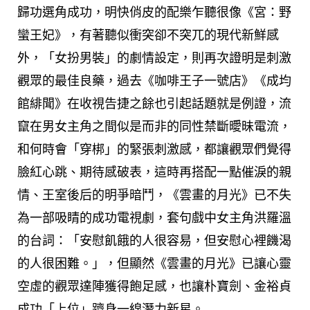
歸功選角成功，明快俏皮的配樂乍聽很像《宮：野
蠻王妃》，有著聽似衝突卻不突兀的現代新鮮感
外，「女扮男裝」的劇情設定，則再次證明是刺激
觀眾的最佳良藥，過去《咖啡王子一號店》《成均
館緋聞》在收視告捷之餘也引起話題就是例證，流
竄在男女主角之間似是而非的同性禁斷曖昧電流，
和何時會「穿梆」的緊張刺激感，都讓觀眾們覺得
臉紅心跳、期待感破表，這時再搭配一點催淚的親
情、王室後后的明爭暗鬥，《雲畫的月光》已不失
為一部吸睛的成功電視劇，套句戲中女主角洪羅溫
的台詞：「安慰飢餓的人很容易，但安慰心裡饑渴
的人很困難。」，但顯然《雲畫的月光》已讓心靈
空虛的觀眾達陣獲得飽足感，也讓朴寶劍、金裕貞
成功「上位」躋身一線潛力新星。