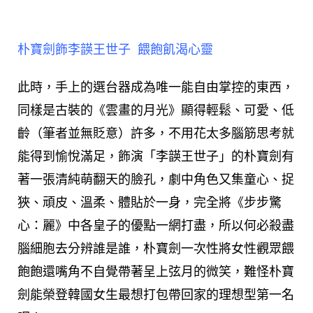
朴寶劍飾李韺王世子 餵飽飢渴心靈
此時，手上的選台器成為唯一能自由掌控的東西，
同樣是古裝的《雲畫的月光》顯得輕鬆、可愛、低
齡（筆者並無貶意）許多，不用花太多腦筋思考就
能得到愉悅滿足，飾演「李韺王世子」的朴寶劍有
著一張清純萌翻天的臉孔，劇中角色又集童心、捉
狹、頑皮、溫柔、體貼於一身，完全將《步步驚
心：麗》中各皇子的優點一網打盡，所以何必殺盡
腦細胞去分辨誰是誰，朴寶劍一次性將女性觀眾餵
飽飽還嘴角不自覺帶著呈上弦月的微笑，難怪朴寶
劍能榮登韓國女生最想打包帶回家的理想型第一名