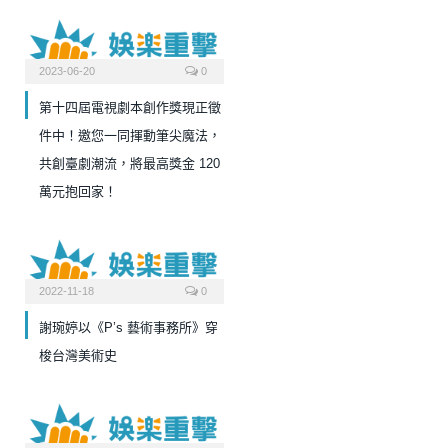
2023-06-20
0
第十四屆電視劇本創作獎現正徵
件中！邀您一同揮動筆尖魔法，
共創臺劇潮流，將最高獎金 120
萬元抱回家！
2022-11-18
0
謝琬婷以《P’s 藝術事務所》穿
梭台灣美術史