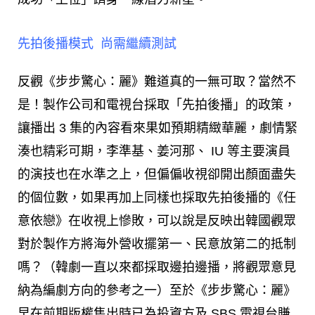
先拍後播模式 尚需繼續測試
反觀《步步驚心：麗》難道真的一無可取？當然不
是！製作公司和電視台採取「先拍後播」的政策，
讓播出 3 集的內容看來果如預期精緻華麗，劇情緊
湊也精彩可期，李準基、姜河那、 IU 等主要演員
的演技也在水準之上，但偏偏收視卻開出顏面盡失
的個位數，如果再加上同樣也採取先拍後播的《任
意依戀》在收視上慘敗，可以說是反映出韓國觀眾
對於製作方將海外營收擺第一、民意放第二的抵制
嗎？（韓劇一直以來都採取邊拍邊播，將觀眾意見
納為編劇方向的參考之一）至於《步步驚心：麗》
早在前期版權售出時已為投資方及 SBS 電視台賺