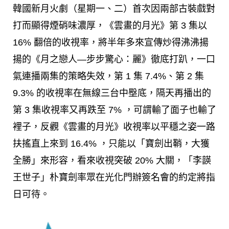
韓國新月火劇
（星期一、二）首次因兩部古裝戲對
打而顯得煙硝味濃厚，《雲畫的月光》第 3 集以
16% 翻倍的收視率，將半年多來宣傳炒得沸沸揚
揚的《月之戀人—步步驚心：麗》徹底打趴，一口
氣連播兩集的策略失效，第 1 集 7.4%、第 2 集
9.3% 的收視率在無線三台中壂底，隔天再播出的
第 3 集收視率又再跌至 7% ，可謂輸了面子也輸了
裡子，反觀《雲畫的月光》收視率以平穩之姿一路
扶搖直上來到 16.4% ，只能以「寶劍出鞘，大獲
全勝」來形容，看來收視突破 20% 大關，「李韺
王世子」朴寶劍率眾在光化門辦簽名會的約定將指
日可待。