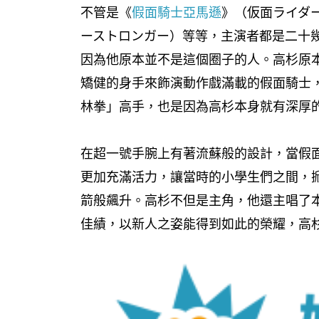
不管是《
假面騎士亞馬遜
》（仮面ライダー
ーストロンガー）等等，主演者都是二十
因為他原本並不是這個圈子的人。高杉原
矯健的身手來飾演動作戲滿載的假面騎士
林拳」高手，也是因為高杉本身就有深厚
在超一號手腕上有著流蘇般的設計，當假
更加充滿活力，讓當時的小學生們之間，
箭般飆升。高杉不但是主角，他還主唱了
佳績，以新人之姿能得到如此的榮耀，高