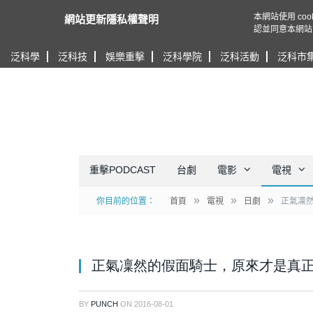
本網站使用 c
網站更新隱私權聲明
認並同意本網站
泛科學
泛科技
娛樂重擊
泛科學院
泛科活動
泛科市
重擊PODCAST
台劇
電影
電視
»
»
»
你目前的位置：
首頁
電視
日劇
正氣凜
正氣凜然的假面騎士，原來才是真
BY
PUNCH
ON
2016-08-01