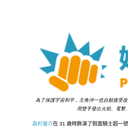
為了保護宇宙和平，主角沖一也自願接受改
用雙手發出火焰、電擊、
高杉俊介
在 31 歲時飾演了假面騎士超