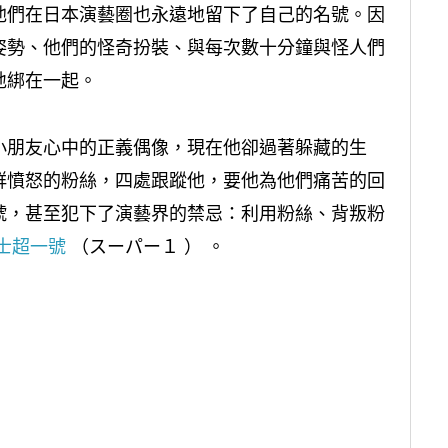
他們在日本演藝圈也永遠地留下了自己的名號。因
姿勢、他們的怪奇扮裝、與每次數十分鐘與怪人們
地綁在一起。
小朋友心中的正義偶像，現在他卻過著躲藏的生
群憤怒的粉絲，四處跟蹤他，要他為他們痛苦的回
號，甚至犯下了演藝界的禁忌：利用粉絲、背叛粉
士超一號
（スーパー１ ） 。