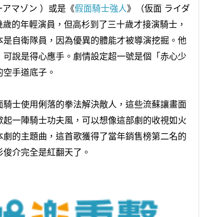
アマゾン ）或是《
假面騎士強人
》（仮面 ライダ
幾歲的年輕演員，但高杉到了三十歲才接演騎士，
本是自衛隊員，因為優異的體能才被導演挖掘。他
，可說是得心應手。劇情設定超一號是個「赤心少
的空手道底子。
面騎士使用俐落的拳法解決敵人，這些流蘇讓畫面
掀起一陣騎士功夫風，可以想像這部劇的收視如火
本劇的主題曲，這首歌獲得了當年銷售榜第二名的
杉俊介完全是紅翻天了。