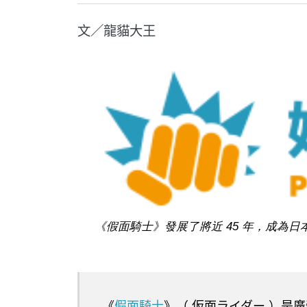
文／龍貓大王
《假面騎士》發展了將近 45 年，成為日
《
假面騎士
》（ 仮面ライダー ）是廣