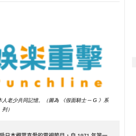
本人老少共同記憶。（圖為 《假面騎士 ─ G 》系
列）
受日本觀眾喜愛的電視節目，自 1971 年第一