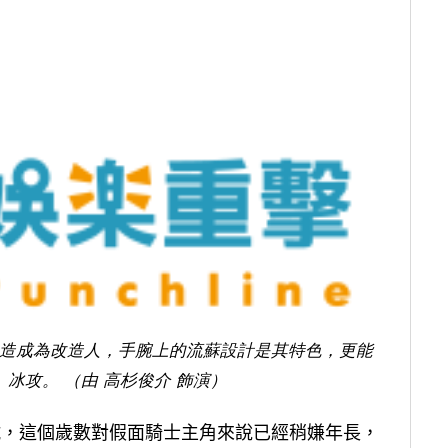
造成為改造人，手腕上的流蘇設計是其特色，更能
冰攻。 （由 高杉俊介 飾演）
一號，這個歲數對假面騎士主角來說已經稍嫌年長，