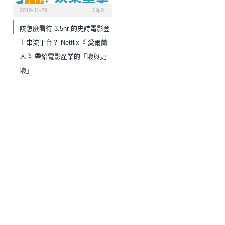
2019-11-29
0
該怎麼看待 3.5hr 的史詩電影登
上串流平台？ Netflix《 愛爾蘭
人 》帶給電影產業的「壞與更
壞」