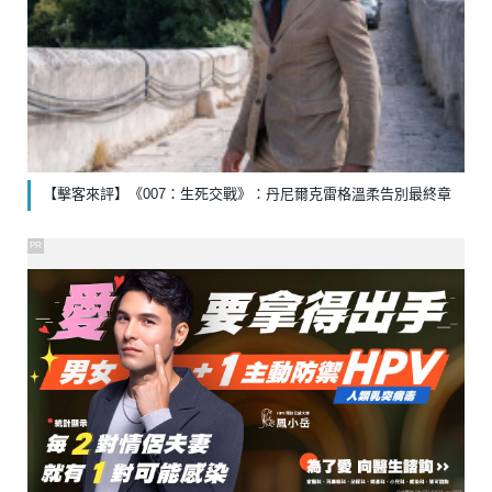
【擊客來評】《007：生死交戰》：丹尼爾克雷格溫柔告別最終章
PR