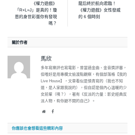
《權力遊戲》
龍后終於航向君臨！
「R+L=J」是真的！瓊
《權力遊戲》女性發威
恩的身世彩蛋你有發現
的 6 個時刻
嗎？
關於作者
馬欣
多年寫樂評也寫電影，曾當過金曲、金音獎評審，
但嗜好是用專欄文偷渡點觀察，有個部落格【我的
Live House】，文章看似是憤青寫的（我也不知
道，是人家跟我說的），但自認是個內心溫暖的少
女前輩（咦？），著有《反派的力量：影史經典反
派人物，有你避不開的自己》。
Website
Facebook
你應該也會想看這些精彩內容