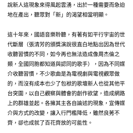
說新人這現象來得風起雲湧，出於一種需要而急迫
地在產出，聽眾對「新」的渴望相當明顯。
這十年來，國語音樂聆聽，有著有如平行宇宙的世
代斷層（張清芳的頒獎演說很直白地點出因為世代
收聽習慣的不同，如今再也無法造成像周杰倫之
類，全國同胞都知道與認同的歌手），因為不同媒
介收聽習慣，不少歌曲是為電視劇與電視觀眾做
的，而沒有成本也少了包袱的歌壇新人也從其他平
台突圍，以自己觀察與體會的創作欲望，造成網路
上的群雄並起。各擁其主各自論述的現象，宣傳媒
介與方式的改變，讓入行門檻降低，雖然良莠不
齊，卻也成就了百花齊放的可能性。