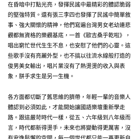
在昏暗中打點光亮，發揮民謠中最精彩的體認脆弱
的堅強特質。還有張三李四也發揮了民謠中簡單敘
事、強大關懷的精神，他們寫遍台灣男女老幼連悲
觀都無資格的樂觀基底，一首《歐吉桑乎乾啦》，
唱出窮忙世代生生不息，也安慰了他們的心靈。這
些歌手沒有亮麗外型，也不搞以往流水線般打造的
俊男美女輸出，唱片業沒有了熱燙燙的收入與表
象，胼手求生是另一生機。
各方面都切斷了舊思維的臍帶，年輕一輩的音樂人
體認到必須如此，才能開始讓國語樂壇重新學走
路。跟這嚴苛時代一樣，從五、六年級到八年級而
言，時代都新得燙手，未來也將變動得更厲害，沒
有安逸鬆懈的空間，每一個世代都只能一再更新自