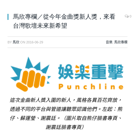
馬欣專欄／從今年金曲獎新人獎，來看
0
台灣歌壇未來新希望
BY
馬欣
ON
2016-06-29
音樂
,
馬欣專欄
這次金曲新人獎入圍的新人，風格各異百花齊放，
透過不同的平台與管道讓聽眾認識他們。左起：熊
仔、蘇運瑩、謝震廷。（圖片取自熊仔臉書專頁、
謝震廷臉書專頁）