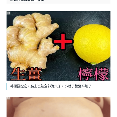
PR
檸檬搭配它，臉上斑點全部消失了，小肚子都變平坦了
PR