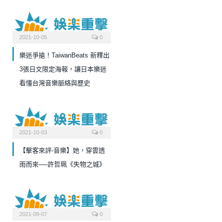
2021-10-05
0
樂迷爭搶！TaiwanBeats 新釋出
3張日文限定海報，讓日本樂迷
看懂台灣音樂脈絡與歷史
2021-10-03
0
【擊客來評-音樂】她，穿雲透
雨而來──許哲珮《失物之城》
2021-09-07
0