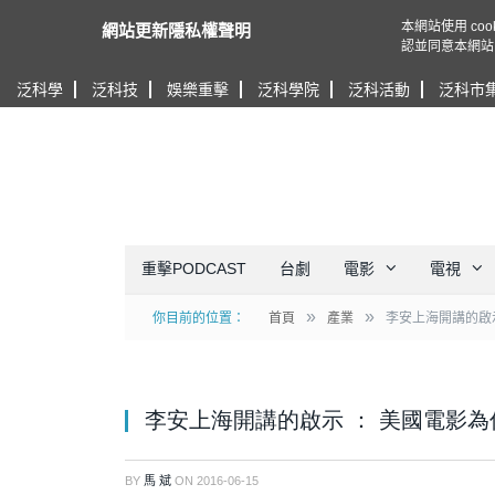
本網站使用 c
網站更新隱私權聲明
認並同意本網站
泛科學
泛科技
娛樂重擊
泛科學院
泛科活動
泛科市
重擊PODCAST
台劇
電影
電視
»
»
你目前的位置：
首頁
產業
李安上海開講的啟
李安上海開講的啟示 ： 美國電影
BY
馬 斌
ON
2016-06-15