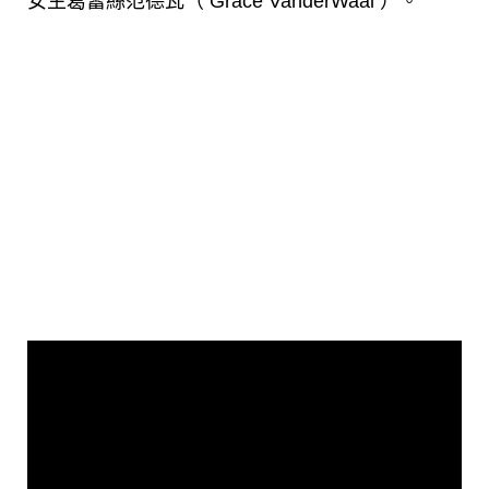
女生葛蕾絲范德瓦（ Grace VanderWaal ）。