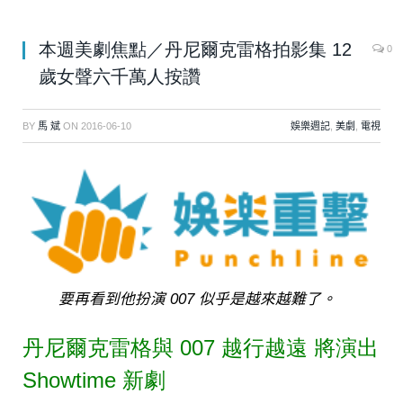
本週美劇焦點／丹尼爾克雷格拍影集 12
0
歲女聲六千萬人按讚
BY
馬 斌
ON
2016-06-10
娛樂週記
,
美劇
,
電視
要再看到他扮演 007 似乎是越來越難了。
丹尼爾克雷格與 007 越行越遠 將演出
Showtime 新劇