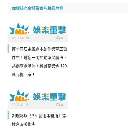
你應該也會想看這些精彩內容
2023-06-20
0
第十四屆電視劇本創作獎現正徵
件中！邀您一同揮動筆尖魔法，
共創臺劇潮流，將最高獎金 120
萬元抱回家！
2022-11-18
0
謝琬婷以《P’s 藝術事務所》穿
梭台灣美術史