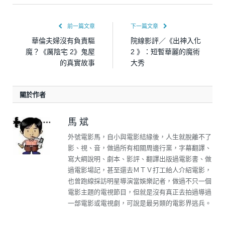
前一篇文章
下一篇文章
華倫夫婦沒有負責驅
院線影評／《出神入化
魔？《厲陰宅 2》鬼屋
2 》：短暫華麗的魔術
的真實故事
大秀
關於作者
馬 斌
外號電影馬，自小與電影結緣後，人生就脫離不了
影、視、音，做過所有相關周邊行業，字幕翻譯、
寫大綱說明、劇本、影評、翻譯出版過電影書、做
過電影場記，甚至還去ＭＴＶ打工給人介紹電影，
也曾跑線採訪明星導演當娛樂記者，做過不只一個
電影主題的電視節目，但就是沒有真正去拍過導過
一部電影或電視劇，可說是最另類的電影界逃兵。