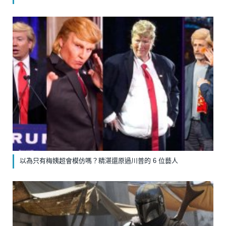
以為只有梅姨超會模仿嗎？精湛還原過川普的 6 位藝人