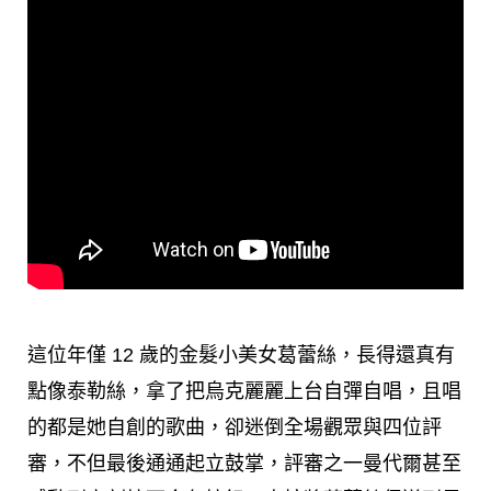
這位年僅 12 歲的金髮小美女葛蕾絲，長得還真有
點像泰勒絲，拿了把烏克麗麗上台自彈自唱，且唱
的都是她自創的歌曲，卻迷倒全場觀眾與四位評
審，不但最後通通起立鼓掌，評審之一曼代爾甚至