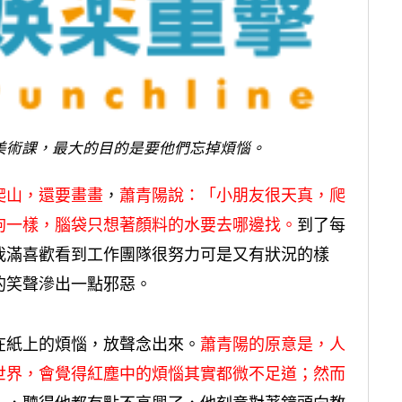
美術課，最大的目的是要他們忘掉煩惱。
爬山，還要畫畫
，
蕭青陽說：「小朋友很天真，爬
狗一樣，腦袋只想著顏料的水要去哪邊找。
到了每
我滿喜歡看到工作團隊很努力可是又有狀況的樣
的笑聲滲出一點邪惡。
在紙上的煩惱，放聲念出來。
蕭青陽的原意是，人
世界，會覺得紅塵中的煩惱其實都微不足道；然而