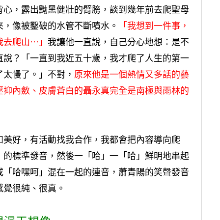
背心，露出黝黑健壯的臂膀，談到幾年前去爬聖母
來，像被鑿破的水管不斷噴水。
「我想到一件事，
我去爬山⋯」
我讓他一直說，自己分心地想：是不
直說？「一直到我近五十歲，我才爬了人生的第一
了太慢了。」不對，
原來他是一個熱情又多話的藝
壓抑內斂、皮膚蒼白的
聶永真
完全是南極與雨林的
和美好，有活動找我合作，我都會把內容導向爬
」的標準發音，然後一「哈」一「哈」鮮明地串起
或「哈嘿呵」混在一起的連音，蕭青陽的笑聲發音
感覺很純、很真。