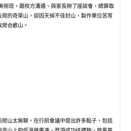
美術班，跟校方溝通、與家長辦了座談會，總算取
去爬的奇萊山，卻因天候不佳封山，製作單位苦等
改爬合歡山。
怨爬山太無聊，在行前會議中提出許多點子，包括
用高山上的低溫做果凍、登頂成功送禮物、放風箏