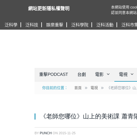
本網站使用 c
網站更新隱私權聲明
認並同意本網站
泛科學
泛科技
娛樂重擊
泛科學院
泛科活動
泛科市
重擊PODCAST
台劇
電影
電視
»
»
你目前的位置：
首頁
電視
《老師您哪位》山
《老師您哪位》山上的美術課 蕭青
BY
PUNCH
ON
2015-11-25