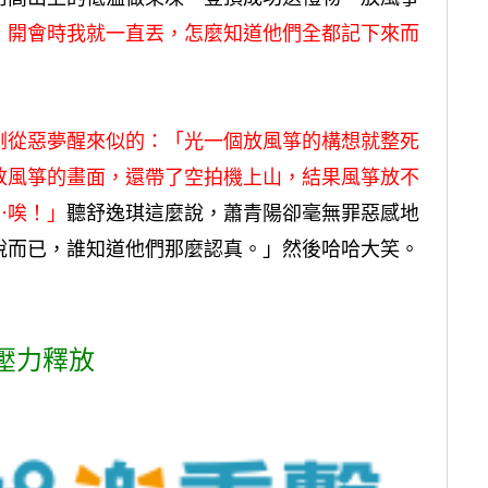
，開會時我就一直丟，怎麼知道他們全都記下來而
剛從惡夢醒來似的：「光一個放風箏的構想就整死
放風箏的畫面，還帶了空拍機上山，結果風箏放不
⋯唉！」
聽舒逸琪這麼說，蕭青陽卻毫無罪惡感地
說而已，誰知道他們那麼認真。」然後哈哈大笑。
壓力釋放