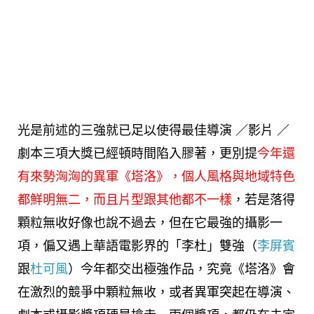
光是前述的三強就已足以使得最佳導演 ／影片 ／
劇本三項大獎已經頓時間陷入膠著，更別提
今年還
有來勢洶洶的異軍《塔洛》，個人風格與地域特色
都鮮明無二，而且片型跟其他都不一樣
，若是落得
顆粒無收好像也說不過去，但在它最強的攝影一
項，偏又遇上華語電影界的「李杜」雙強（
李屏賓
跟
杜可風
）今年都交出極強作品，究竟《塔洛》會
在激烈的競爭中顆粒無收，或者異軍突起在導演、