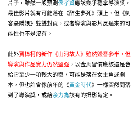
片子，雖然一般預測
侯孝賢
應該幾乎穩拿導演獎，
最佳影片就有可能落在《醉生夢死》頭上，但《刺
客聶隱娘》雙雙封頁，或者導演與影片反過來的可
能性也不是沒有。
此外
賈樟柯
的新作《
山河故人
》雖然毀譽參半，但
導演與作品實力仍然堅強
，以金馬習慣應該還是會
給它至少一項較大的獎，可能是落在女主角或劇
本，但也許會像前年的《
黃金時代
》一樣突然間落
到了導演獎，或給
余力為
該有的攝影肯定。