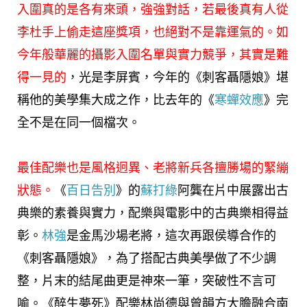
入圍真的是各有來頭，強強對話，若最後真有人從
李杜手上偷走這座獎項，也絕對不是靠運氣的。如
今年般華麗的攝影入圍名單與實力競爭，其實是難
得一見的
，光是李屏賓，今年的《刺客聶隱娘》堪
稱他的美學集大成之作，比去年的《
寒蟬效應
》完
全不是在同一個檔次。
最佳配樂也是風格迥異、老將新兵各擅勝場的緊繃
狀態。
《
百日告別
》的
蘇打綠
阿龔在片中展露出古
典樂的素養與實力，配樂與電影中的古典樂相得益
彰。
林強
是金馬沙場老將，這次再跟侯導合作的
《刺客聶隱娘》，為了搭配古典美學做了不少調
整，片末的結尾曲更是神來一筆，突破性不言可
喻。《醉生夢死》配樂林尚德與曾韻方大膽融合南