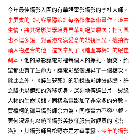
今年最佳攝影入圍的有華語電影攝影的李杜大師，
李屏賓的《刺客聶隱娘》每格都像藝術畫作，境中
生情，將其攝影美學境界昇華到絕美層次；杜可風
也不遑多讓，對香港充滿愛意的凝視目光、擅拍街
頭人物遇合的他，這次拿到了《踏血尋梅》的絕佳
劇本
，他的攝影讓電影裡每個人的掙扎、衝突、絕
望都更有了生命力，讓電影整個提昇了一個檔次
。
除此之外，《醉生夢死》的新銳攝影師張誌騰、許
之駿也以鏡頭的游移切身，深刻地傳達出片中邊緣
人物的生命狀態，同樣為電影加了非常多的分數。
賈樟柯的御用攝影師余力為，同樣實力不容小覷，
更何況還有以鏡面攝影美技征服無數觀眾的《塔
洛》，其攝影師呂松野亦是才華畢露。
今年的攝影