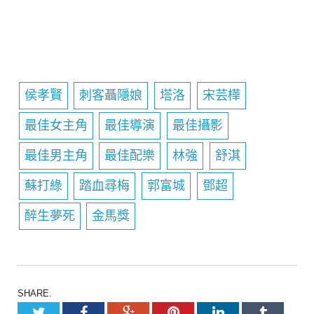
侯孝賢
刺客聶隱娘
塔洛
宋芸樺
最佳女主角
最佳導演
最佳攝影
最佳男主角
最佳配樂
林強
舒淇
蘇打綠
踏血尋梅
郭富城
鄧超
醉生夢死
金馬獎
SHARE.
Twitter
Facebook
Google+
Pinterest
LinkedIn
Tumblr