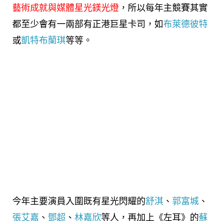
藝術成就與媒體星光鎂光燈
，所以每年主競賽其實
都至少會有一兩部有正港巨星卡司，如
布萊德彼特
或
凱特布蘭琪
等等。
今年主要演員入圍既有星光閃耀的
舒淇
、
郭富城
、
張艾嘉
、
鄧超
、
林嘉欣
等人，再加上《左耳》的
蘇