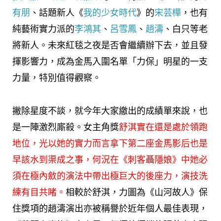
有朋
、話題新人《
我的少女時代
》的
宋芸樺
，也有
純藝術實力派的
李鴻其
、
呂雪鳳
、
趙濤
、白只等老
將新人。未來紅毯之夜是否會繼續辦下去，並且發
揮影響力，成為金馬入圍名單「力保」明星的一支
力量，特別值得觀察。
撇除星度不談，就今年大家繳出的成績單來說，也
是一陣激烈廝殺。女主角獎
舒淇實在還是處於領跑
地位，光以她的實力而言拿下第二座金馬影后也是
早該水到渠成之事，何況在《刺客聶隱娘》中她必
須在極內斂的演法中帶出極巨大的後座力，演技洗
練有目共睹。
相較於舒淇，力圖為《山河故人》保
住獎項的趙濤演出亦被稱譽於近年個人最佳表現，