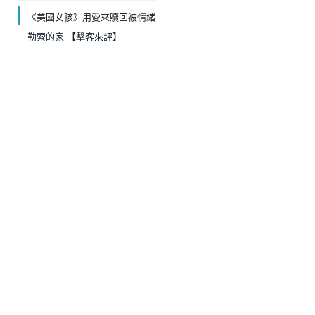
《美國女孩》用愛來贖回被情緒
勒索的家 【擊客來評】