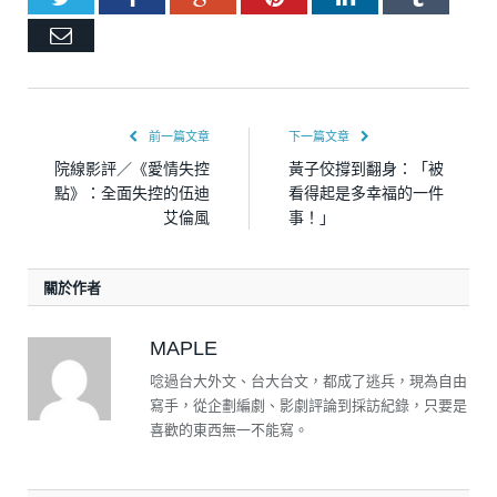
Email
前一篇文章
下一篇文章
院線影評／《愛情失控
黃子佼撐到翻身：「被
點》：全面失控的伍迪
看得起是多幸福的一件
艾倫風
事！」
關於作者
MAPLE
唸過台大外文、台大台文，都成了逃兵，現為自由
寫手，從企劃編劇、影劇評論到採訪紀錄，只要是
喜歡的東西無一不能寫。