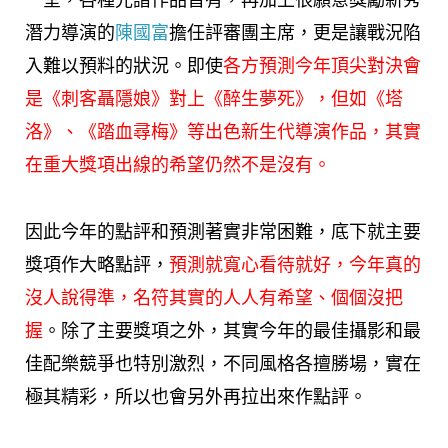
一堂，各種光譜作品皆有，再加上很願意獎勵新秀
潛力導演的
陳國富
擔任評審團主席，更是讓戰況陷
入難以預料的狀況。即使
各方預測今年頂尖對決會
是《
刺客聶隱娘
》對上《
醉生夢死
》，但如《塔
洛》、《
踏血尋梅
》等出色新生代導演作品，其實
在重大獎項出線的希望仍然不是沒有。
因此今年的點評和預測著實非常困難，底下就主要
獎項作大略點評，
預測就寬心看待就好，今年真的
沒人說得準，名符其實的人人有希望、個個沒把
握
。除了主要獎項之外，其實今年的最佳攝影和最
佳配樂競爭也特別激烈，不同風格各擅勝場，實在
極其精彩，所以也會另外再拉出來作點評。