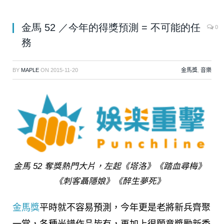
金馬 52 ／今年的得獎預測 = 不可能的任
0
務
BY
MAPLE
ON
2015-11-20
金馬獎
,
音樂
金馬 52 奪獎熱門大片，左起《塔洛》《踏血尋梅》
《刺客聶隱娘》《醉生夢死》
金馬獎
平時就不容易預測，今年更是老將新兵齊聚