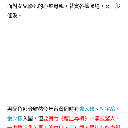
面對女兒慘死的心疼母親，著實各擅勝場，又一般
催淚。
男配角部分雖然今年台灣同時有
鄭人碩
、
柯宇綸
、
張少懷
入圍，但
要對戰《踏血尋梅》中演技驚人、
一力抗下角色厚度的白只，只有鄭人碩稍有能力與