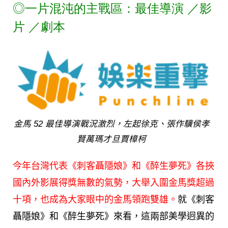
◎
一片混沌的主戰區：最佳導演 ／
影
片 ／
劇本
金馬 52 最佳導演戰況激烈，左起徐克、張作驥侯孝
賢萬瑪才旦賈樟柯
今年台灣代表《刺客聶隱娘》和《醉生夢死》各挾
國內外影展得獎無數的氣勢，大舉入圍金馬獎超過
十項，也成為大家眼中的金馬領跑雙雄。
就《刺客
聶隱娘》和《醉生夢死》來看，這兩部美學迥異的