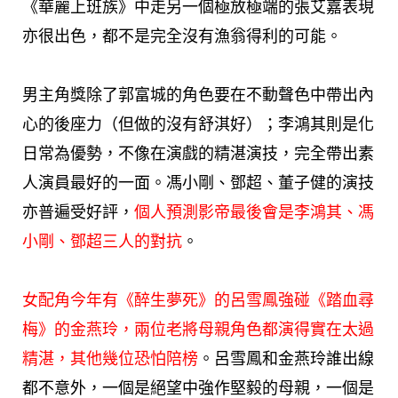
《華麗上班族》中走另一個極放極端的張艾嘉表現
亦很出色，都不是完全沒有漁翁得利的可能。
男主角獎除了郭富城的角色要在不動聲色中帶出內
心的後座力（但做的沒有舒淇好）；李鴻其則是化
日常為優勢，不像在演戲的精湛演技，完全帶出素
人演員最好的一面。馮小剛、鄧超、董子健的演技
亦普遍受好評，
個人預測影帝最後會是李鴻其、馮
小剛、鄧超三人的對抗
。
女配角今年有《醉生夢死》的呂雪鳳強碰《踏血尋
梅》的金燕玲，兩位老將母親角色都演得實在太過
精湛，其他幾位恐怕陪榜
。呂雪鳳和金燕玲誰出線
都不意外，一個是絕望中強作堅毅的母親，一個是