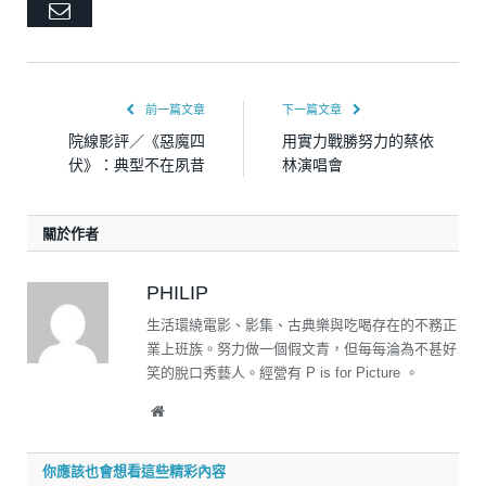
Email
前一篇文章
下一篇文章
院線影評／《惡魔四
用實力戰勝努力的蔡依
伏》：典型不在夙昔
林演唱會
關於作者
PHILIP
生活環繞電影、影集、古典樂與吃喝存在的不務正
業上班族。努力做一個假文青，但每每淪為不甚好
笑的脫口秀藝人。經營有 P is for Picture 。
Website
你應該也會想看這些精彩內容