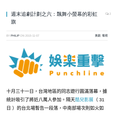
週末追劇計劃之六：飄舞小螢幕的彩虹
2
旗
BY
PHILIP
ON
2015-11-07
美劇
,
電視
十月三十一日，台灣地區的同志遊行圓滿落幕，據
統計吸引了將近八萬人參加。隔天
酷兒影展
（ 31
日 ）的台北場暫告一段落，中南部場次則如火如