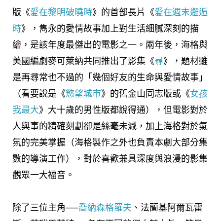
版《
愛在黎明破曉時
》的首部長片《
愛在週末邂逅
時
》，雋永的愛情故事加上對生活細膩深刻的描
繪，是該年度最傑出的電影之一。兩年後，海格與
美國編劇麥可萊納共同推出了影集《
尋
》，題材雖
是再尋常也不過的「幾個好友的生命與愛情故事」
（看要說是《
慾望城市
》的舊金山同志版或《
女孩
我最大
》大十歲的男性版都說得通），但電影對於
人與事的精確刻劃卻是絲毫未減，加上海格對於氣
氛的完美掌握（海格製作之外也負責本劇大部分集
數的導演工作），對於喜歡兼具深度與浪漫的影集
觀眾一大福音。
除了三位主角──
喬納森格羅夫
、法蘭基阿爾瓦雷