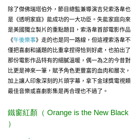
除了傑佛瑞塔伯外，節目總監兼導演吉兒索洛韋也
是《透明家庭》能成功的一大功臣。失能家庭向來
是美國獨立製片的重點題目，索洛韋首部電影作品
《
午後樂事
》走的也是同一路線，但這裡索洛韋不
僅把喜劇和議題的比重拿捏得恰到好處，也拍出了
那份電影作品特有的細膩溫暖，偶一為之的今昔對
比更是神來一筆，賦予角色更豐富的血肉和層次，
加上讓人印象深刻的片頭字幕，拿下金球獎電視類
最佳音樂或喜劇影集是再合理也不過了。
鐵窗紅顏（ Orange is the New Black
）