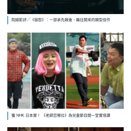
院線影評／《宿怨》：一部承先啟後、繼往開來的類型佳作
獲 NHK 日本賞！ 《老師您哪位》為兒童節目開一堂實境課