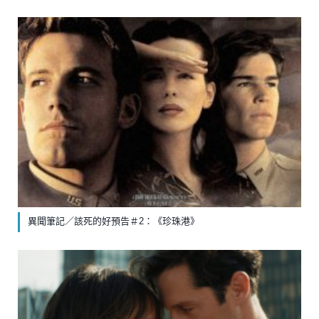
異聞筆記／該死的好預告＃2：《珍珠港》