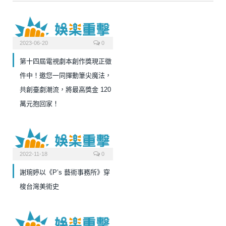
2023-06-20
0
第十四屆電視劇本創作獎現正徵
件中！邀您一同揮動筆尖魔法，
共創臺劇潮流，將最高獎金 120
萬元抱回家！
2022-11-18
0
謝琬婷以《P’s 藝術事務所》穿
梭台灣美術史