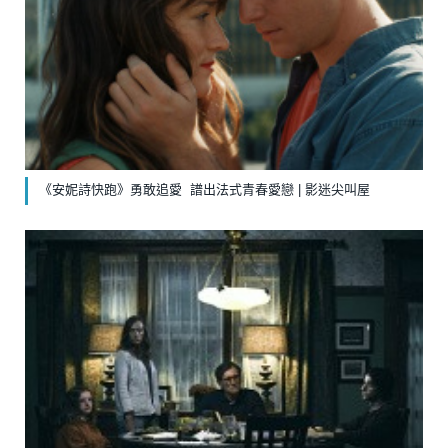
《安妮詩快跑》勇敢追愛 譜出法式青春愛戀 | 影迷尖叫屋