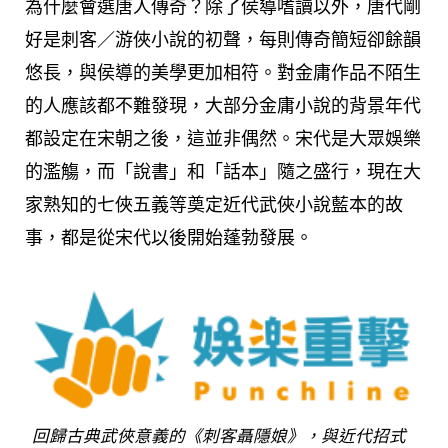
為什麼會選唐人傳奇？除了侯導嗜讀以外，唐代剛
好是刺客／游俠小說的初聲，每則傳奇簡短卻餘韻
悠長，與侯導的美學更加相符。對金庸作品不陌生
的人應該都不難發現，大部分金庸小說的背景年代
都設定在宋朝之後，這並非偶然。宋代是大眾娛樂
的濫觴，而「說書」和「話本」隨之盛行，現在大
家熟知的七俠五義等奠定近代武俠小說藍本的故
事，都是從宋代以後開始蓬勃發展。
回歸古典武俠意義的《刺客聶隱娘》，與近代招式