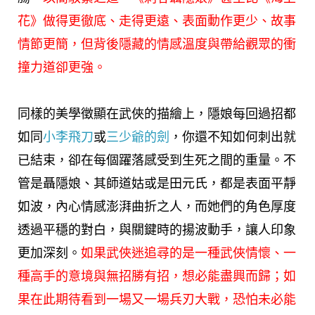
花》做得更徹底、走得更遠、表面動作更少、故事
情節更簡，但背後隱藏的情感溫度與帶給觀眾的衝
撞力道卻更強。
同樣的美學徵顯在武俠的描繪上，隱娘每回過招都
如同
小李飛刀
或
三少爺的劍
，你還不知如何刺出就
已結束，卻在每個躍落感受到生死之間的重量。不
管是聶隱娘、其師道姑或是田元氏，都是表面平靜
如波，內心情感澎湃曲折之人，而她們的角色厚度
透過平穩的對白，與關鍵時的揚波動手，讓人印象
更加深刻。
如果武俠迷追尋的是一種武俠情懷、一
種高手的意境與無招勝有招，想必能盡興而歸；如
果在此期待看到一場又一場兵刃大戰，恐怕未必能