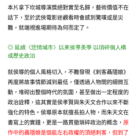
本片拿下坎城導演獎絕對實至名歸，藝術價值不在
話下，至於武俠電影迷觀看時會感到驚嘆或是災
難，就端視進場期待為何而定了。
◎
延續《悲情城市》以來侯導美學
以瑣碎個人構
成歷史政治
就侯導的個人風格切入，不難發現《刺客聶隱娘》
再度將故事情節減到最低，僅透過人物間的細微互
動，堆砌出整個時代的氛圍，甚至做出一定程度的
政治詮釋，這其實是侯孝賢與朱天文合作以來不斷
強化的特色。侯導原本就擅長拍人物，而朱天文在
書寫上的實踐，更是一路貫徹瑣碎政治的概念，
原
作中的聶隱娘是個能左右政權的頂絕刺客，但到了