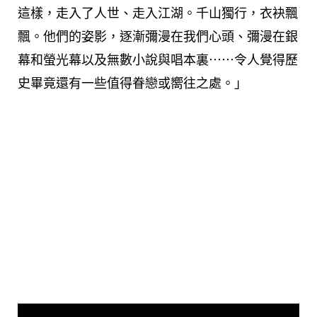
這樣，走入了人世、走入江湖。千山獨行，衣袂飄
飄。他們的姿影，逐漸彌漫在我們心頭、彌漫在銀
幕和螢光幕以及無數小說與唱本裏⋯⋯令人覺得歷
史畢竟還有一些值得眷戀或嚮往之處。」