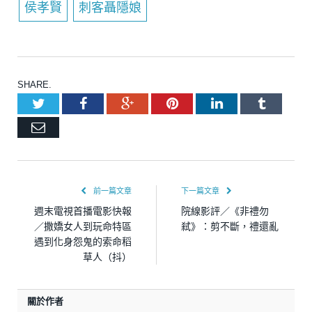
侯孝賢
刺客聶隱娘
SHARE.
Twitter
Facebook
Google+
Pinterest
LinkedIn
Tumblr
Email
前一篇文章
下一篇文章
週末電視首播電影快報
院線影評／《非禮勿
／撒嬌女人到玩命特區
弒》：剪不斷，禮還亂
遇到化身怨鬼的索命稻
草人（抖）
關於作者