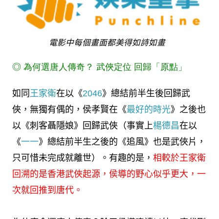
電影中每個畫面都美得如詩如畫
◎
為何選唐人傳奇？
武俠定位
回歸「原點」
如同
王家衛
在以《
2046
》總結前半生後回歸武
俠，無獨有偶的，侯孝賢在《
最好的時光
》之後也
以《刺客聶隱娘》回歸武俠（事實上
楊德昌
在以
《
一一
》總結前半生之後的《追風》也是武俠片，
只可惜未完成就離世）。有趣的是，
相較於王家衛
回溯的是香港武俠起源，侯導的野心似乎更大，一
次就回推到唐代。