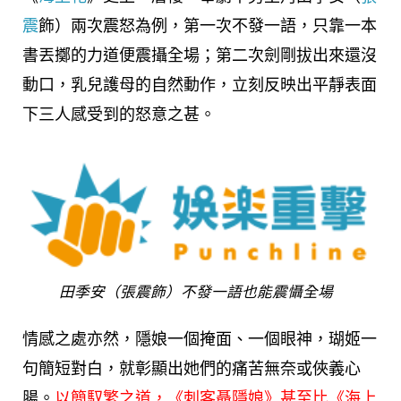
震
飾）兩次震怒為例，第一次不發一語，只靠一本
書丟擲的力道便震攝全場；第二次劍剛拔出來還沒
動口，乳兒護母的自然動作，立刻反映出平靜表面
下三人感受到的怒意之甚。
田季安（張震飾）不發一語也能震懾全場
情感之處亦然，隱娘一個掩面、一個眼神，瑚姬一
句簡短對白，就彰顯出她們的痛苦無奈或俠義心
腸。
以簡馭繁之道，《刺客聶隱娘》甚至比《海上