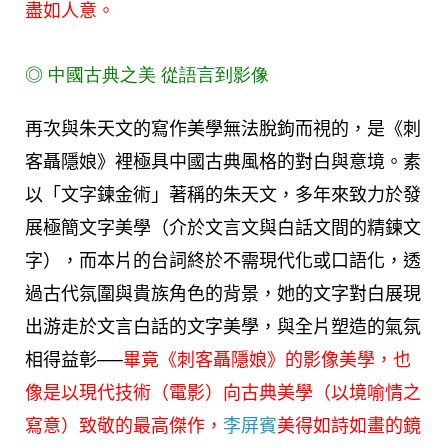
盡如人意。
◎
中國古典之美
從語言到影像
再次與朱天文的寫作美學無法脫鉤而視的，是《刺
客聶隱娘》裡極具中國古典風格的對白與意境。素
以「文字鍊金術」著稱的朱天文，多年來致力於發
展極簡文字美學（介於文言文與白話文間的精鍊文
字），而本片的台詞終於不需現代化或口語化，透
過古代氛圍與貴族角色的背景，她的文字對白展現
出游走於文言白話的文字美學，與全片塑造的氣氛
相得益彰──
畢竟《刺客聶隱娘》的影像美學，也
像是以現代技術（電影）向古典美學（以境喻情之
寫意）致敬的最高傑作，
李屏賓
美得如詩如畫的鏡