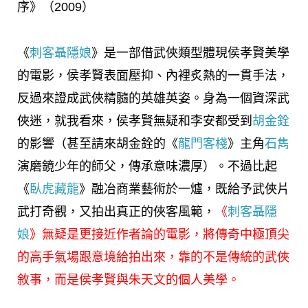
序》（2009）
《
刺客聶隱娘
》是一部借武俠類型體現侯孝賢美學
的電影，侯孝賢表面壓抑、內裡炙熱的一貫手法，
反過來證成武俠精髓的英雄英姿。身為一個資深武
俠迷，就我看來，侯孝賢無疑和李安都受到
胡金銓
的影響（甚至請來胡金銓的《
龍門客棧
》主角
石雋
演磨鏡少年的師父，傳承意味濃厚）。不過比起
《
臥虎藏龍
》融冶商業藝術於一爐，既給予武俠片
武打奇觀，又拍出真正的俠客風範，
《
刺客聶隱
娘
》無疑是更接近作者論的電影，將傳奇中極頂尖
的高手氣場跟意境給拍出來，靠的不是傳統的武俠
敘事，而是侯孝賢與朱天文的個人美學。