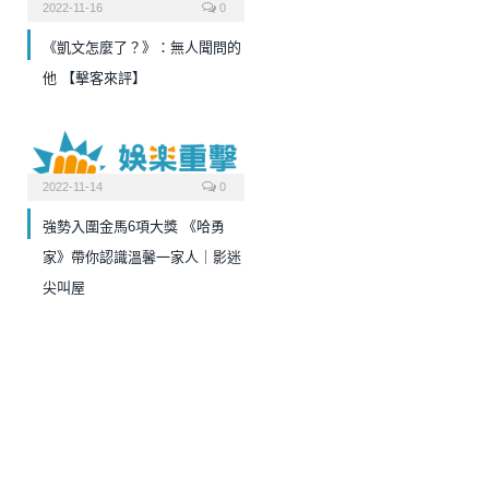
2022-11-16
0
《凱文怎麼了？》：無人聞問的
他 【擊客來評】
2022-11-14
0
強勢入圍金馬6項大獎 《哈勇
家》帶你認識溫馨一家人｜影迷
尖叫屋