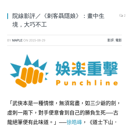
院線影評／《刺客聶隱娘》：畫中生
2
境，大巧不工
BY
MAPLE
ON
2015-08-29
影評
,
電影
「武俠本是一種情懷，無須寫盡，如三少爺的劍，
虛刺一兩下，對手便意會到自己的勝負生死──古
龍絕筆便有此味道。」──
徐皓峰
，《道士下山．