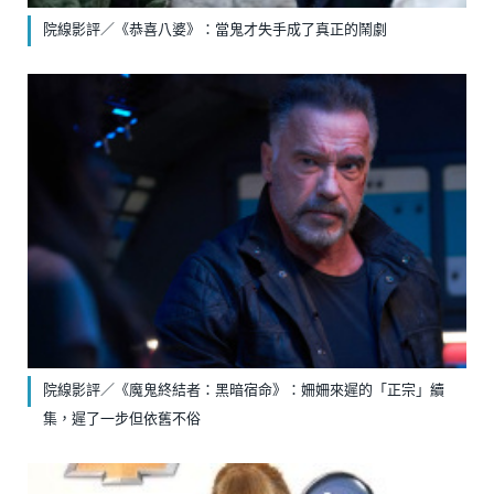
院線影評／《恭喜八婆》：當鬼才失手成了真正的鬧劇
院線影評／《魔鬼終結者：黑暗宿命》：姍姍來遲的「正宗」續
集，遲了一步但依舊不俗