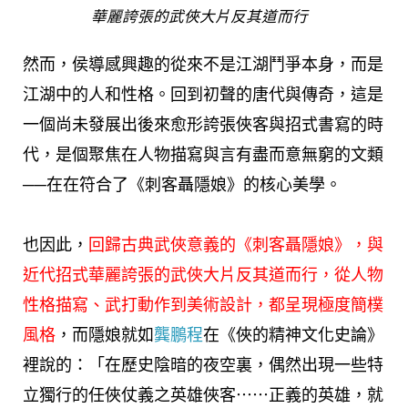
華麗誇張的武俠大片反其道而行
然而，侯導感興趣的從來不是江湖鬥爭本身，而是
江湖中的人和性格。回到初聲的唐代與傳奇，這是
一個尚未發展出後來愈形誇張俠客與招式書寫的時
代，是個聚焦在人物描寫與言有盡而意無窮的文類
──在在符合了《刺客聶隱娘》的核心美學。
也因此，
回歸古典武俠意義的《刺客聶隱娘》，與
近代招式華麗誇張的武俠大片反其道而行，從人物
性格描寫、武打動作到美術設計，都呈現極度簡樸
風格
，而隱娘就如
龔鵬程
在《俠的精神文化史論》
裡說的：「在歷史陰暗的夜空裏，偶然出現一些特
立獨行的任俠仗義之英雄俠客⋯⋯正義的英雄，就