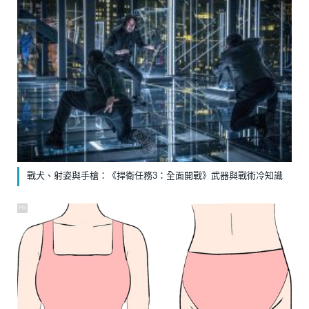
戰犬、射姿與手槍：《捍衛任務3：全面開戰》武器與戰術冷知識
PR