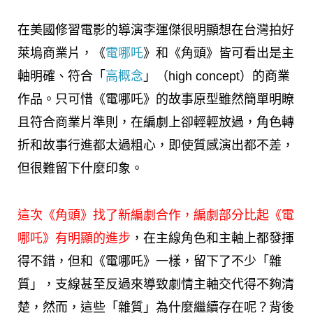
在美國修習電影的導演李運傑很明顯想在台灣拍好
萊塢商業片，《
電哪吒
》和《角頭》皆可看出是主
軸明確、符合「
高概念
」（high concept）的商業
作品。只可惜《電哪吒》的故事原型雖然簡單明瞭
且符合商業片準則，在編劇上卻輕輕放過，角色轉
折和故事行進都太過粗心，即使質感演出都不差，
但很難留下什麼印象。
這次《角頭》找了新編劇合作，編劇部分比起《電
哪吒》有明顯的進步
，在主線角色和主軸上都發揮
得不錯，但和《電哪吒》一樣，留下了不少「雜
質」，支線甚至反過來導致劇情主軸交代得不夠清
楚，然而，這些「雜質」為什麼繼續存在呢？背後