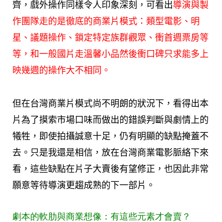
齊，戲外操作同樣令人印象深刻，可看出
導演與製
作團隊走的是徹底的商業片模式：類型電影、明
星、議題操作、鎖定特定族群觀眾、衝首週票房等
等，和一般國片走溫馨小品然後衝口碑只求能多上
映幾週的操作大不相同。
但在台灣商業片模式尚不明朗的狀況下，看得出本
片為了摸索市場口味而做出的錯誤判斷與劇情上的
犧牲，即使拍攝誠意十足，仍有明顯的缺點掩蓋不
去。只是我還是相信，放在台灣商業電影脈絡下來
看，這些缺點在片子大賣後有望修正，也因此非常
願意等待導演更趨成熟的下一部片。
劇本的軟肋與商業想像：有這些元素才會賣？