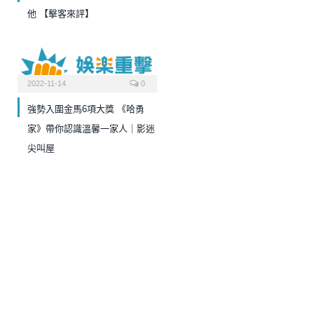
他 【擊客來評】
2022-11-14
0
強勢入圍金馬6項大獎 《哈勇
家》帶你認識溫馨一家人｜影迷
尖叫屋