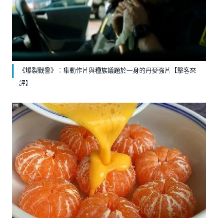
《爆裂戰警》：集動作片與種族議題於一身的丹麥強片【擊客來
評】
PR