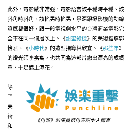
此外，電影感非常強，電影語言該平穩時平穩、該
斜角時斜角、該搖晃時搖晃，景深跟攝影機的動線
質感都很好，跟一般電視劇水平的台灣商業電影完
全不在同一個層次上。《
甜蜜殺機
》的美術指導郭
怡君、《
小時代
》的造型指導林欣宜、《
那些年
》
的燈光師李嘉寓，也共同為這部片繳出漂亮的成績
單，十足錦上添花。
除
了
美
術
《角頭》的演員選角表現令人驚喜
和