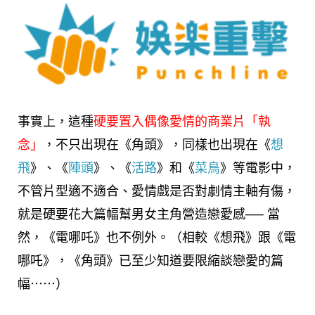
事實上，這種
硬要置入偶像愛情的商業片「執
念」
，不只出現在《角頭》，同樣也出現在《
想
飛
》、《
陣頭
》、《
活路
》和《
菜鳥
》等電影中，
不管片型適不適合、愛情戲是否對劇情主軸有傷，
就是硬要花大篇幅幫男女主角營造戀愛感── 當
然，《電哪吒》也不例外。（相較《想飛》跟《電
哪吒》，《角頭》已至少知道要限縮談戀愛的篇
幅⋯⋯）