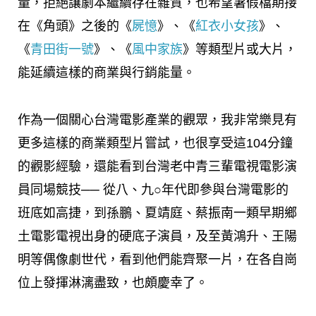
量，拒絕讓劇本繼續存在雜質，也希望暑假檔期接
在《角頭》之後的《
屍憶
》、《
紅衣小女孩
》、
《
青田街一號
》、《
風中家族
》等類型片或大片，
能延續這樣的商業與行銷能量。
作為一個關心台灣電影產業的觀眾，我非常樂見有
更多這樣的商業類型片嘗試，也很享受這104分鐘
的觀影經驗，還能看到台灣老中青三輩電視電影演
員同場競技── 從八、九○年代即參與台灣電影的
班底如高捷，到孫鵬、夏靖庭、蔡振南一類早期鄉
土電影電視出身的硬底子演員，及至黃鴻升、王陽
明等偶像劇世代，看到他們能齊聚一片，在各自崗
位上發揮淋漓盡致，也頗慶幸了。