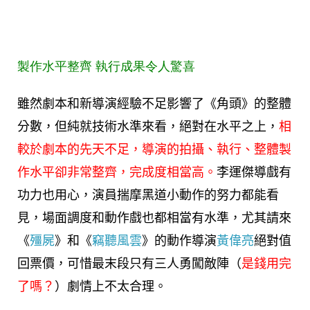
製作水平整齊
執行成果令人驚喜
雖然劇本和新導演經驗不足影響了《角頭》的整體
分數，但純就技術水準來看，絕對在水平之上，
相
較於劇本的先天不足，導演的拍攝、執行、整體製
作水平卻非常整齊，完成度相當高。
李運傑導戲有
功力也用心，演員揣摩黑道小動作的努力都能看
見，場面調度和動作戲也都相當有水準，尤其請來
《
殭屍
》和《
竊聽風雲
》的動作導演
黃偉亮
絕對值
回票價，可惜最末段只有三人勇闖敵陣（
是錢用完
了嗎？
）劇情上不太合理。