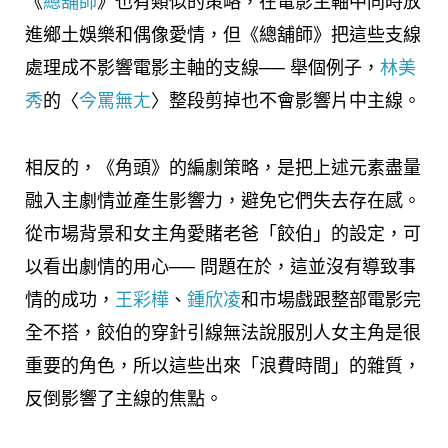
《
總舖師
》也有類似的策略，在電影主軸中同時放
進鄉土娛樂和偶像愛情，但《總舖師》把這些支線
處理成不影響電影主軸的支線── 舉個例子，
林美
秀
的〈
今罵無ㄤ
〉整段剪掉也不會影響片中主線。
相反的，《角頭》的編劇策略，是把上述元素盡量
融入主劇情並產生影響力，避免它們失去存在感。
從市場背景和女主角愛賭老爸「餃伯」的設定，可
以看出劇情的用心── 問題在於，這並沒有導致事
情的成功，
王彩樺
、
鍾欣凌
和市場戲跟整部電影完
全不搭，餃伯的穿針引線無法說服別人女主角是很
重要的角色，所以這些出來「浪費時間」的雜質，
反倒影響了主線的焦點。