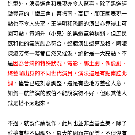
造型外，演員選角和表現亦令人驚喜。除了黑道經
驗豐富的「鐵三角」蔡振南、高捷、顏正國表現一
點也不令人失望，王陽明和孫鵬的演出亦算得上可
圈可點，黃鴻升（小鬼）的黑道氣勢稍弱，但庶民
感和他的氣質頗為符合，整體演出還算及格。阿嬤
陳淑芳每一幕都自然又催淚，絕對是一大亮點。不
過
因為台灣的特殊狀況，電影、鄉土劇、偶像劇、
綜藝咖出身的不同世代演員，演法還是有點南腔北
調
，儘管已經刻意調整，還是有些地方差強人意，
如賀一航飾演的餃伯不能說演得不好，但跟其他人
就是搭不太起來。
不過，就製作論製作，此片也並非盡善盡美。除了
剪接有些不同調外，最大的問題在配樂。不但沒有