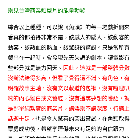
樂見台灣商業類型片的能量勃發
綜合以上種種，可以說《角頭》的每一場戲拆開來
看真的都拍得非常不錯，該感人的感人、該動容的
動容、該熱血的熱血、該驚訝的驚訝。只是當所有
戲串在一起時，會發現先天失調的劇本，讓電影有
些部分就是無力回天。
因此，這就是一部整體分數
沒辦法給得多高，但看了覺得還不錯、有角色，有
明確故事主軸，沒有文以載道的包袱，沒有囉哩叭
嗦的內心獨白或文藝腔，沒有追尋夢想的囈語，就
是部單純紮實的商業片，講娛樂不講深度，行銷上
話題十足。
也是令人驚喜的突出嘗試，在角頭取得
票房成功後，希望李運傑未來有足夠的自信跟力