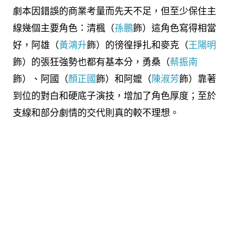
劇本因錯誤的商業考量而先天不足，但至少保住主
線幾個主要角色：清楓（
孫鵬
飾）這角色寫得相當
好，阿雄（
黃鴻升
飾）的徬徨掙扎和麥克（
王陽明
飾）的張狂強勢也都有基本分，勇桑（
蔡振南
飾）、阿國（
顏正國
飾）和阿嬤（
陳淑芳
飾）靠著
到位的對白和硬底子演技，增加了角色厚度；至於
支線和部分劇情的交代則真的較不理想。