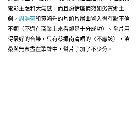
電影主題和大氣感，而且煽情廉價宛如劣質鄉土
劇，
周湯豪
和黃鴻升的片頭片尾曲置入得有點不倫
不類（不過在商業上來看卻是十分成功）。全片用
得最好的音樂，只有蔡振南清唱的〈不應該〉，滄
桑與無奈盡在歌聲中，幫片子加了不少分。