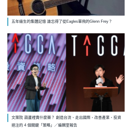
五年級生的集體記憶 誰忘得了從Eagles單飛的Glenn Frey？
文策院 葫蘆裡賣什麼藥？ 創造台流、走出國際、改善產業、投資
挹注的 4 個關鍵「策略」／編輯室報告