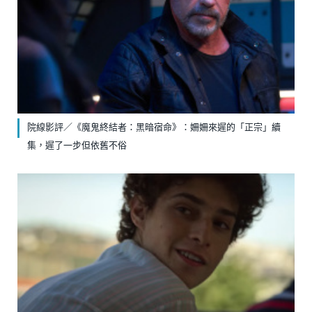
院線影評／《魔鬼終結者：黑暗宿命》：姍姍來遲的「正宗」續
集，遲了一步但依舊不俗