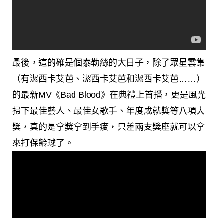
最後，這的確是個泰勒絲的大日子，除了眾星雲集
（有潔西卡艾芭、潔西卡艾芭和潔西卡艾芭……）
的最新MV《Bad Blood》在典禮上首播，更是風光
掃下最佳藝人、最佳女歌手、年度成就獎等八項大
獎，真的是拿獎拿到手痠，只差兩支獎座就可以拿
來打保齡球了。