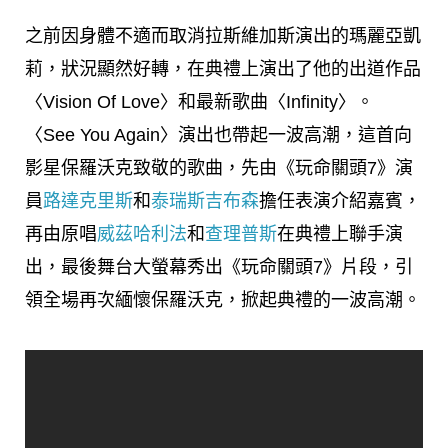
之前因身體不適而取消拉斯維加斯演出的瑪麗亞凱
莉，狀況顯然好轉，在典禮上演出了他的出道作品
〈Vision Of Love〉和最新歌曲〈Infinity〉。
〈See You Again〉演出也帶起一波高潮，這首向
影星保羅沃克致敬的歌曲，先由《玩命關頭7》演
員
路達克里斯
和
泰瑞斯吉布森
擔任表演介紹嘉賓，
再由原唱
威茲哈利法
和
查理普斯
在典禮上聯手演
出，最後舞台大螢幕秀出《玩命關頭7》片段，引
領全場再次緬懷保羅沃克，掀起典禮的一波高潮。