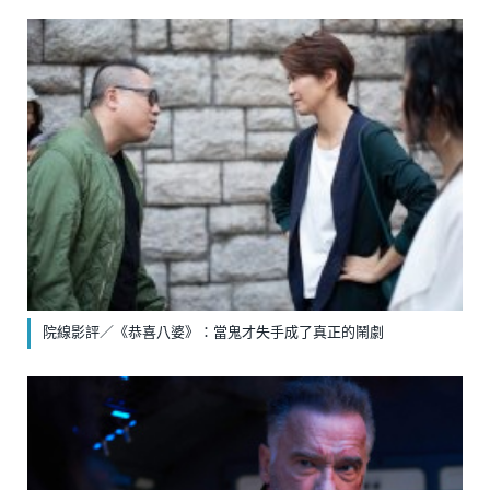
院線影評／《恭喜八婆》：當鬼才失手成了真正的鬧劇