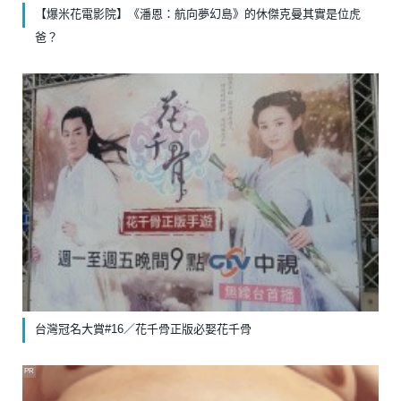
【爆米花電影院】《潘恩：航向夢幻島》的休傑克曼其實是位虎
爸？
台灣冠名大賞#16／花千骨正版必娶花千骨
PR