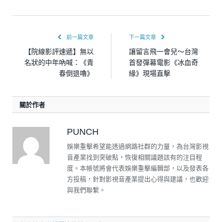
前一篇文章
下一篇文章
【院線影評速遞】無以
讓留言飛一會兒～台灣
名狀的中年吶喊：《青
首發彈幕電影《冰血奇
春倒退嚕》
緣》現場直擊
關於作者
PUNCH
娛樂重擊希望能透過網路社群的力量，為台灣影視
音產業找到突破點，恢復相關議題該有的注目程
度。本帳號將會代表娛樂重擊編輯部，以及發表各
方投稿，針對影視音產業提出心得與建議，也歡迎
與我們聯繫。