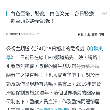
白色巨塔、醫龍、白色榮光：台日醫療
2
劇巨頭對談全記錄！
BY
PUNCH
ON
2015-04-20
台劇
,
日劇
,
產業
,
電視
公視主頻道將於4月25日播出的電視劇《
麻醉風
暴
》，日前已在線上HD頻道搶先上映，網路上
引發熱烈迴響，身邊的醫生朋友們
努力擠出時
間
看了之後直呼：「也太擬真了吧！」對於情
節及動作呈現頗有共鳴。事實上，2015年是台
灣健保制實施20週年，這個世界稱羨的國家醫
保制度下，醫護人員血汗工作及醫病問題卻層