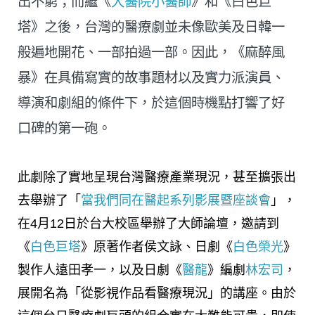
出不窮；而繼《
大醫院小醫師
》和《白色巨
塔》之後，台灣的醫療劇並未像歐美及日韓一
般遍地開花、一部拍過一部。因此，《麻醉風
暴》在具備寫實的故事題材以及實力派演員、
導演和劇組的條件下，於這個時機點打響了好
口碑的第一砲。
此劇除了實地呈現台灣醫療產業現況，甚至擴張出
去舉辦了「
當我們同在醫起系列影展暨座談會
」，
在4月12日於台大校區舉辦了大師論壇，邀請到
《
白色巨塔
》原著作者侯文詠、日劇《
白色榮光
》
製作人遠田孝一，以及日劇《
醫龍
》編劇
林宏司
，
展開名為「從影視作品看醫療現況」的講座。由於