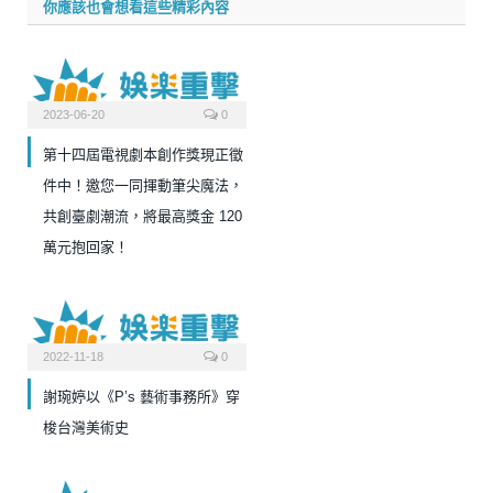
你應該也會想看這些精彩內容
2023-06-20
0
第十四屆電視劇本創作獎現正徵
件中！邀您一同揮動筆尖魔法，
共創臺劇潮流，將最高獎金 120
萬元抱回家！
2022-11-18
0
謝琬婷以《P’s 藝術事務所》穿
梭台灣美術史