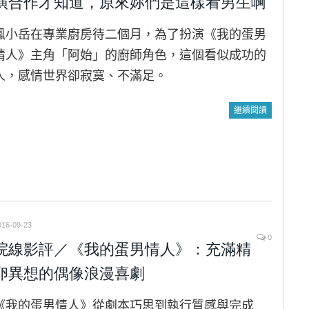
演合作才知道，原來妳們是這樣看男生啊
鳳小岳在專業廚房待二個月，為了扮演《我的蛋男
情人》主角「阿始」的廚師角色，這個看似成功的
人，感情世界卻寂寞、不滿足。
繼續閱讀
016-09-23
0
院線影評／《我的蛋男情人》：充滿精
卵異想的偶像浪漫喜劇
《我的蛋男情人》從劇本巧思到執行質感與完成