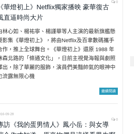
0
《華燈初上》Netflix獨家播映 豪華復古
風直逼時尚大片
由林心如、楊祐寧、楊謹華等人主演的最新旗艦懸
疑影集《華燈初上》，將由Netflix及百聿數碼攜手
合作，推上全球舞台。《華燈初上》還原 1988 年
林森北路的「條通文化」，日前主視覺海報與劇照
釋出，除了華麗的服飾，演員們美豔帥氣的眼神中
也流露無限心機
繼續閱讀
016-09-28
0
專訪《我的蛋男情人》鳳小岳：與女導