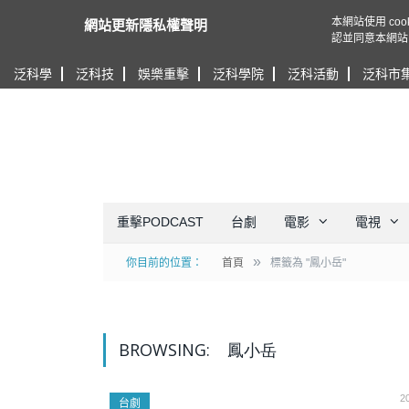
本網站使用 c
網站更新隱私權聲明
認並同意本網站
泛科學
泛科技
娛樂重擊
泛科學院
泛科活動
泛科市
重擊PODCAST
台劇
電影
電視
»
你目前的位置：
首頁
標籤為 "鳳小岳"
BROWSING:
鳳小岳
2
台劇