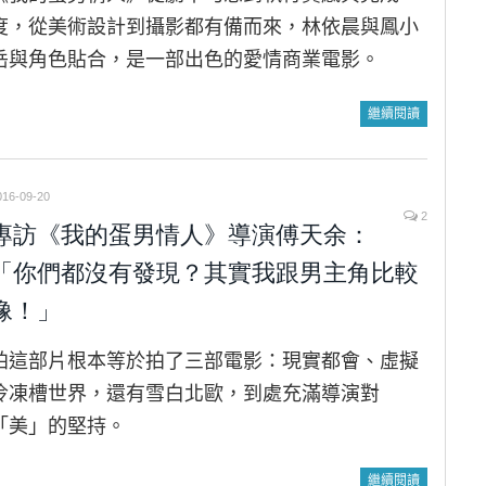
度，從美術設計到攝影都有備而來，林依晨與鳳小
岳與角色貼合，是一部出色的愛情商業電影。
繼續閱讀
016-09-20
2
專訪《我的蛋男情人》導演傅天余：
「你們都沒有發現？其實我跟男主角比較
像！」
拍這部片根本等於拍了三部電影：現實都會、虛擬
冷凍槽世界，還有雪白北歐，到處充滿導演對
「美」的堅持。
繼續閱讀