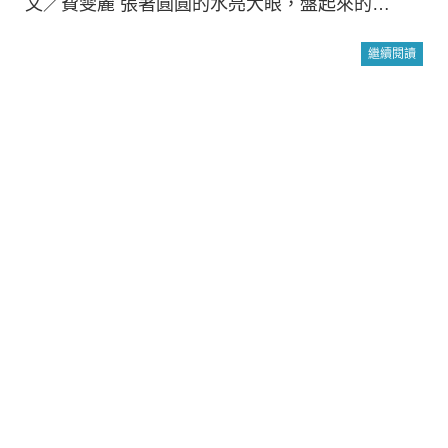
文／費雯麗 張著圓圓的水亮大眼，盤起來的…
繼續閱讀