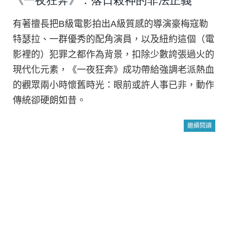
《一夜狂奔》：落日殺神的非法正義
有著擅長把B級電影拍出A級質感的導演豪梅寇勒
特瑟拉、一群優秀的配角演員，以及紐約這個（電
影裡的）犯罪之都作為背景，扣除少數誇張過火的
現代化元素，《一夜狂奔》成功帶給強調老派熱血
的觀眾兩小時懷舊時光：眼前或許人事已非，動作
傳統卻硬朗如昔。
繼續閱讀