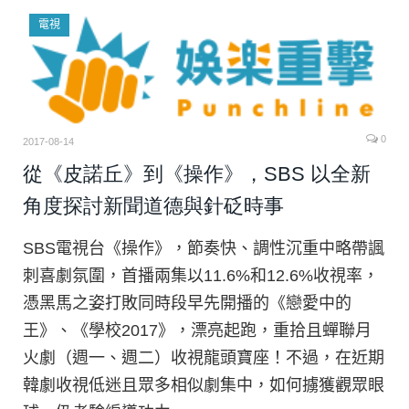
電視
0
2017-08-14
從《皮諾丘》到《操作》，SBS 以全新
角度探討新聞道德與針砭時事
SBS電視台《操作》，節奏快、調性沉重中略帶諷
刺喜劇氛圍，首播兩集以11.6%和12.6%收視率，
憑黑馬之姿打敗同時段早先開播的《戀愛中的
王》、《學校2017》，漂亮起跑，重拾且蟬聯月
火劇（週一、週二）收視龍頭寶座！不過，在近期
韓劇收視低迷且眾多相似劇集中，如何擄獲觀眾眼