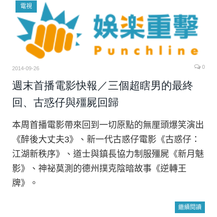
電視
0
2014-09-26
週末首播電影快報／三個超瞎男的最終
回、古惑仔與殭屍回歸
本周首播電影帶來回到一切原點的無厘頭爆笑演出
《醉後大丈夫3》、新一代古惑仔電影《古惑仔：
江湖新秩序》、道士與鎮長協力制服殭屍《新月魅
影》、神祕莫測的德州撲克陰暗故事《逆轉王
牌》。
繼續閱讀