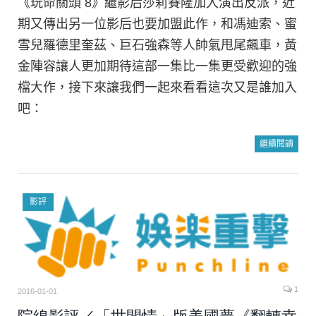
《玩命關頭 8》繼影后莎莉賽隆加入演出反派，近
期又傳出另一位影后也要加盟此作，和馮迪索、蜜
雪兒羅德里奎茲、巨石強森等人帥氣甩尾飆車，黃
金陣容讓人更加期待這部一集比一集更受歡迎的強
檔大作，接下來讓我們一起來看看這次又是誰加入
吧：
繼續閱讀
影評
1
2016-01-01