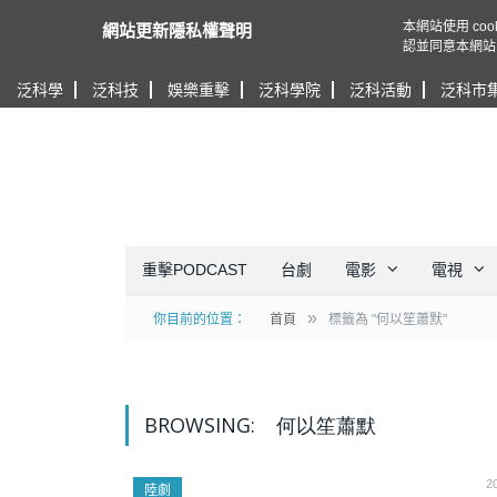
本網站使用 c
網站更新隱私權聲明
認並同意本網站
泛科學
泛科技
娛樂重擊
泛科學院
泛科活動
泛科市
重擊PODCAST
台劇
電影
電視
»
你目前的位置：
首頁
標籤為 "何以笙蕭默"
BROWSING:
何以笙蕭默
2
陸劇