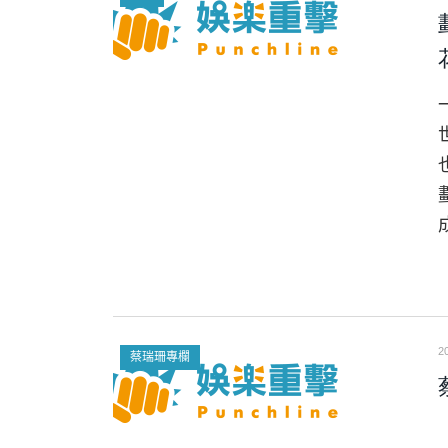
2
蔡瑞珊專欄