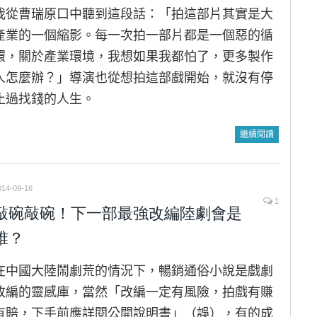
我從曹瑞原口中聽到這段話：「拍這部片其實是大
產業的一個縮影。每一次拍一部片都是一個惡的循
環，關於產業環境，我想如果我都怕了，更多製作
人怎麼辦？」導演也從想拍這部戲開始，就沒有停
止過找錢的人生。
繼續閱讀
014-09-16
1
敲碗敲碗！下一部最強改編陸劇會是
誰？
在中國大陸鬧劇荒的情況下，暢銷通俗小說是戲劇
改編的靈感庫，當然「改編一定有風險，拍戲有賺
有賠，下手前應詳閱公開說明書」（誤），有的成