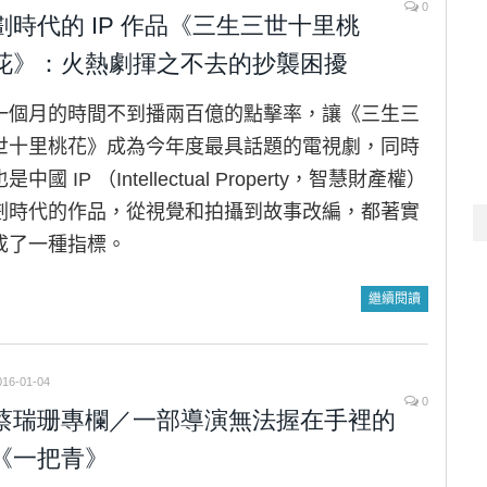
0
劃時代的 IP 作品《三生三世十里桃
花》：火熱劇揮之不去的抄襲困擾
一個月的時間不到播兩百億的點擊率，讓《三生三
世十里桃花》成為今年度最具話題的電視劇，同時
也是中國 IP （Intellectual Property，智慧財產權）
劃時代的作品，從視覺和拍攝到故事改編，都著實
成了一種指標。
繼續閱讀
016-01-04
0
蔡瑞珊專欄／一部導演無法握在手裡的
《一把青》