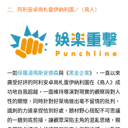
二、
阿利安卓崗札雷伊納利圖
／《
鳥人
》
一如
保羅湯瑪斯安德森
與《
黑金企業
》，一直以來
廣受好評的阿利安卓崗札雷伊納利圖在《鳥人》成
功地自我超越，一面維持導演對現實的觀察與對人
性的關懷，同時針對好萊塢做出毫不留情的批判，
諷刺的力道拿捏恰到好處，題材野心搭配不可思議
的一鏡到底剪接，讓觀眾深陷主角的混亂思緒，親