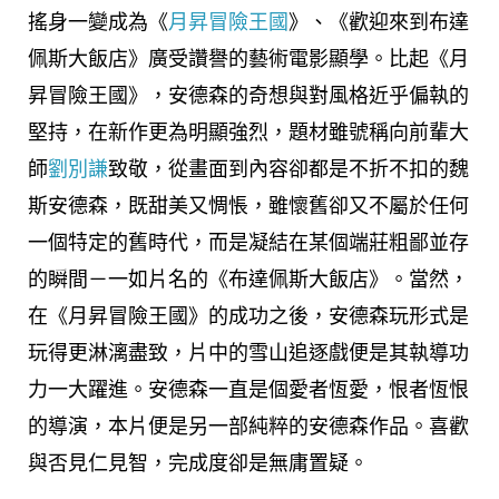
搖身一變成為《
月昇冒險王國
》、《歡迎來到布達
佩斯大飯店》廣受讚譽的藝術電影顯學。比起《月
昇冒險王國》，安德森的奇想與對風格近乎偏執的
堅持，在新作更為明顯強烈，題材雖號稱向前輩大
師
劉別謙
致敬，從畫面到內容卻都是不折不扣的魏
斯安德森，既甜美又惆悵，雖懷舊卻又不屬於任何
一個特定的舊時代，而是凝結在某個端莊粗鄙並存
的瞬間－一如片名的《布達佩斯大飯店》。當然，
在《月昇冒險王國》的成功之後，安德森玩形式是
玩得更淋漓盡致，片中的雪山追逐戲便是其執導功
力一大躍進。安德森一直是個愛者恆愛，恨者恆恨
的導演，本片便是另一部純粹的安德森作品。喜歡
與否見仁見智，完成度卻是無庸置疑。