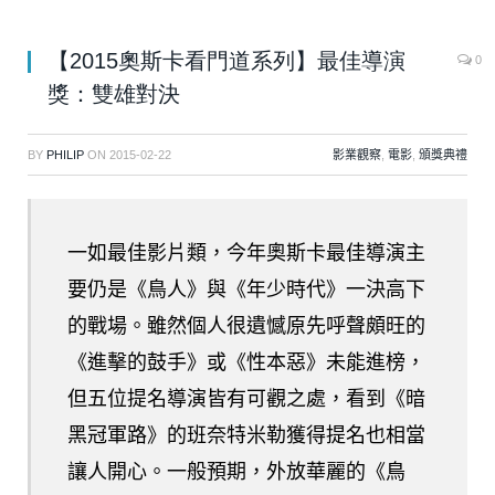
【2015奧斯卡看門道系列】最佳導演
0
獎：雙雄對決
BY
PHILIP
ON
2015-02-22
影業觀察
,
電影
,
頒獎典禮
一如最佳影片類，今年奧斯卡最佳導演主
要仍是《鳥人》與《年少時代》一決高下
的戰場。雖然個人很遺憾原先呼聲頗旺的
《進擊的鼓手》或《性本惡》未能進榜，
但五位提名導演皆有可觀之處，看到《暗
黑冠軍路》的班奈特米勒獲得提名也相當
讓人開心。一般預期，外放華麗的《鳥