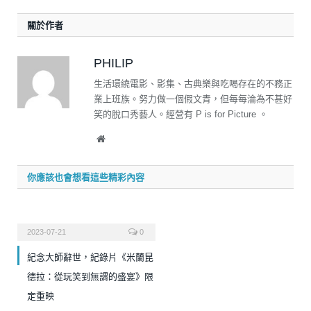
關於作者
PHILIP
生活環繞電影、影集、古典樂與吃喝存在的不務正
業上班族。努力做一個假文青，但每每淪為不甚好
笑的脫口秀藝人。經營有 P is for Picture 。
Website
你應該也會想看這些精彩內容
2023-07-21
0
紀念大師辭世，紀錄片《米蘭昆
德拉：從玩笑到無謂的盛宴》限
定重映