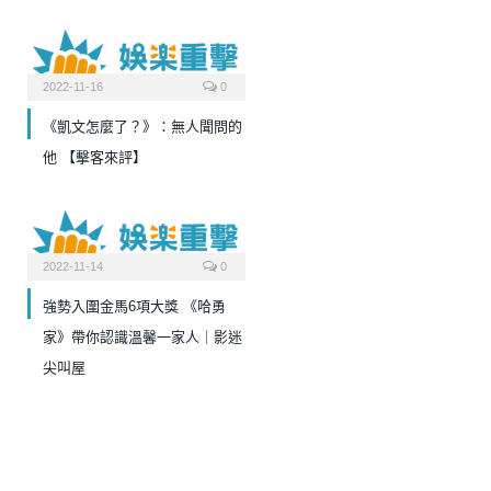
2022-11-16
0
《凱文怎麼了？》：無人聞問的
他 【擊客來評】
2022-11-14
0
強勢入圍金馬6項大獎 《哈勇
家》帶你認識溫馨一家人｜影迷
尖叫屋