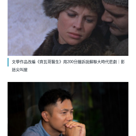
文學作品改編《齊瓦哥醫生》￼用200分鐘訴說蘇聯大時代悲劇｜影
迷尖叫屋