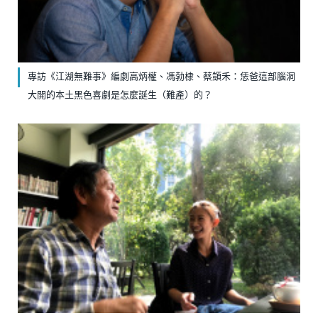
專訪《江湖無難事》編劇高炳權、馮勃棣、蔡顗禾：恁爸這部腦洞
大開的本土黑色喜劇是怎麼誕生（難產）的？