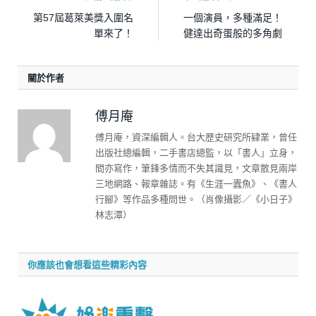
第57屆葛萊美獎入圍名
一個演員，多種滿足！
單來了！
健達出奇蛋般的多角劇
關於作者
傅月庵
傅月庵，資深編輯人。台大歷史研究所肄業，曾任
出版社總編輯，二手書店總監，以「書人」立身，
間亦寫作，筆鋒多情而不失其識見，文章散見兩岸
三地網路、報章雜誌。有《生涯一蠹魚》、《書人
行腳》等作品多種問世。（肖像攝影／《小日子》
林志潭）
你應該也會想看這些精彩內容