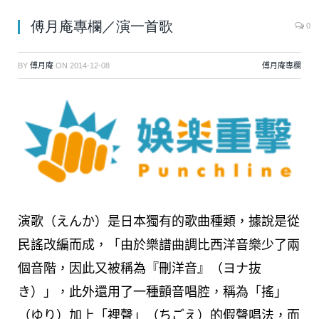
傅月庵專欄／演一首歌
0
BY
傅月庵
ON
2014-12-08
傅月庵專欄
演歌（えんか）是日本獨有的歌曲種類，據說是從
民謠改編而成，「由於樂譜曲調比西洋音樂少了兩
個音階，因此又被稱為『刪洋音』（ヨナ抜
き）」，此外還用了一種顫音唱腔，稱為「搖」
（ゆり）加上「裡聲」（ちごえ）的假聲唱法，而