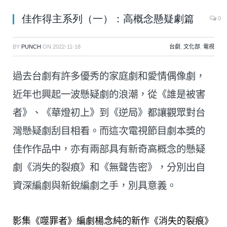
佳作得主系列（一）：高概念懸疑劇篇
0
BY
PUNCH
ON
2022-11-18
台劇
,
文化部
,
電視
過去台劇有許多優秀的家庭劇和愛情偶像劇，
近年也興起一波懸疑劇的浪潮，從《誰是被害
者》、《華燈初上》到《逆局》都讓觀眾對台
灣懸疑劇刮目相看。而這次電視節目劇本獎的
佳作作品中，亦有兩部具有新奇高概念的懸疑
劇《消失的裂痕》和《無聲告密》，分別出自
資深編劇與新銳編劇之手，別具意義。
影集《噬罪者》編劇楊念純的新作《消失的裂痕》