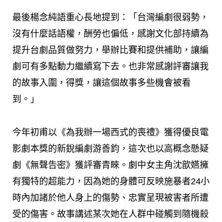
最後楊念純語重心長地提到：「台灣編劇很弱勢，
沒有什麼話語權，酬勞也偏低，感謝文化部持續為
提升台劇品質做努力，舉辦比賽和提供補助，讓編
劇可有多點動力繼續寫下去。也非常感謝評審讓我
的故事入圍，得獎，讓這個故事多些機會被看
到。」
今年初甫以《為我辦一場西式的喪禮》獲得優良電
影劇本獎的新銳編劇游善鈞，這次也以高概念懸疑
劇《無聲告密》獲評審青睞。劇中女主角沈歆嬿擁
有獨特的超能力，因為她的身體可反映施暴者24小
時內加諸於他人身上的傷勢、忠實呈現被害者所遭
受的傷害。故事講述某次她在人群中碰觸到隨機殺