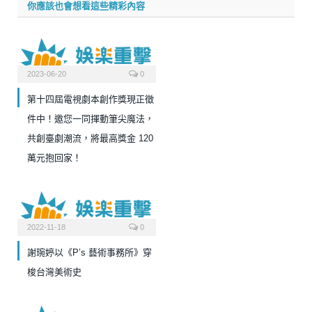
你應該也會想看這些精彩內容
2023-06-20
0
第十四屆電視劇本創作獎現正徵
件中！邀您一同揮動筆尖魔法，
共創臺劇潮流，將最高獎金 120
萬元抱回家！
2022-11-18
0
謝琬婷以《P’s 藝術事務所》穿
梭台灣美術史