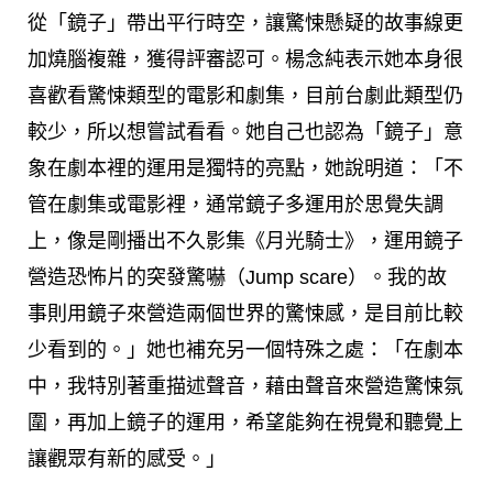
從「鏡子」帶出平行時空，讓驚悚懸疑的故事線更
加燒腦複雜，獲得評審認可。楊念純表示她本身很
喜歡看驚悚類型的電影和劇集，目前台劇此類型仍
較少，所以想嘗試看看。她自己也認為「鏡子」意
象在劇本裡的運用是獨特的亮點，她說明道：「不
管在劇集或電影裡，通常鏡子多運用於思覺失調
上，像是剛播出不久影集《月光騎士》，運用鏡子
營造恐怖片的突發驚嚇（Jump scare）。我的故
事則用鏡子來營造兩個世界的驚悚感，是目前比較
少看到的。」她也補充另一個特殊之處：「在劇本
中，我特別著重描述聲音，藉由聲音來營造驚悚氛
圍，再加上鏡子的運用，希望能夠在視覺和聽覺上
讓觀眾有新的感受。」