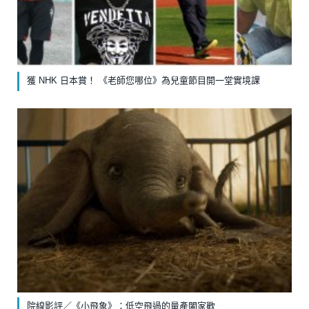
獲 NHK 日本賞！ 《老師您哪位》為兒童節目開一堂實境課
院線影評／《小飛象》：低空飛過的量產闔家歡