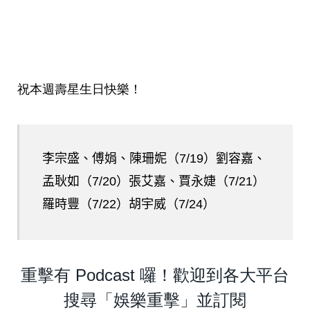
祝本週壽星生日快樂！
李宗盛、傅娟、陳珊妮（7/19）劉容嘉、
孟耿如（7/20）張艾嘉、賈永婕（7/21）
羅時豐（7/22）胡宇威（7/24）
重擊有 Podcast 囉！歡迎到各大平台
搜尋「娛樂重擊」並訂閱