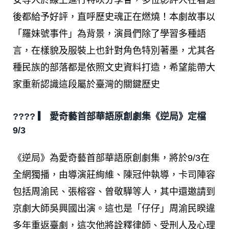
後都給予好評，直呼歷史魂正在燃燒！本劇故事以
「羅妹號事件」為背景，演員們除了學習多種語
言，在樣貌及服裝上也針對角色特別著墨，尤其各
種民族的部落都是依照文史資料打造，希望能帶大
家重新認識這段屬於臺灣的關鍵歷史
???? ▎ 愛奇藝首部華語原創劇集《逆局》定檔
9/3
《逆局》為愛奇藝首部華語原創劇集，將於9/3在
全網獨播，由導演莊絢維、陳冠仲執導，卡司陣容
包括周渝民、張榕容、曾敬驊等人，其中還邀請到
京劇大師吳興國出演。這也是「仔仔」周渝民睽違
多年重返臺劇，這次他將詮釋律師、受刑人及心理