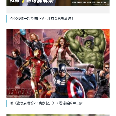
伴侶和妳一起預防HPV，才有資格說愛妳！
從《復仇者聯盟2：奧創紀元》，看漫威的中二病