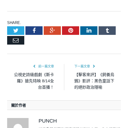
SHARE.
Twitter
Facebook
Google+
Pinterest
LinkedIn
Tumblr
Email
前一篇文章
下一篇文章
公視史詩級戲劇《斯卡
【擊客來評】《飼養烏
羅》搶先特映 8/14全
鴉》影評：黑色童話下
台首播！
的絕妙政治隱喻
關於作者
PUNCH