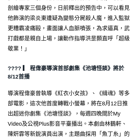
剖繪專家三個身份，日前釋出的預告中，可以看見
他飾演的梁炎東遭疑為變態分屍殺人魔，進入監獄
更糟霸凌痛毆，畫面讓人血脈噴張，為求逼真，武
打戲都是親自上場，讓動作指導洪昰顥直呼「超級
敬業！」
???? ▎ 程偉豪導演首部劇集《池塘怪談》將於
8/12首播
導演程偉豪曾執導《紅衣小女孩》、《緝魂》等多
部電影，這次他首度轉戰小螢幕，將在8月12日推
出超迷你劇集《池塘怪談》，每週四晚間於My
Video及公視Plus影音平臺播出。本劇由林鶴軒、
陳姸霏等新銳演員出演，主題曲採用「魚丁糸」的