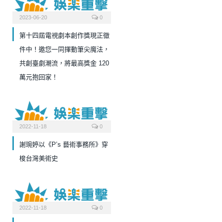
2023-06-20
0
第十四屆電視劇本創作獎現正徵
件中！邀您一同揮動筆尖魔法，
共創臺劇潮流，將最高獎金 120
萬元抱回家！
2022-11-18
0
謝琬婷以《P’s 藝術事務所》穿
梭台灣美術史
2022-11-18
0