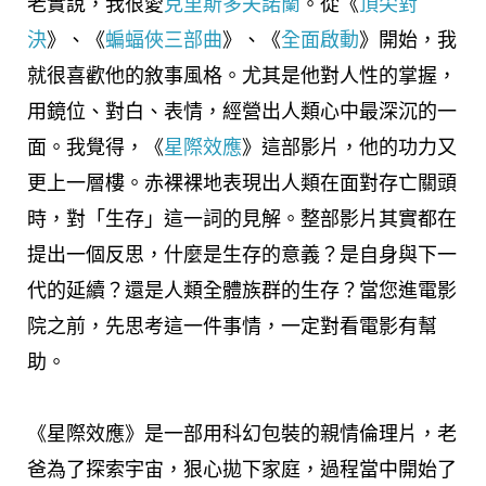
老實說，我很愛
克里斯多夫諾蘭
。從《
頂尖對
決
》、《
蝙蝠俠三部曲
》、《
全面啟動
》開始，我
就很喜歡他的敘事風格。尤其是他對人性的掌握，
用鏡位、對白、表情，經營出人類心中最深沉的一
面。我覺得，《
星際效應
》這部影片，他的功力又
更上一層樓。赤裸裸地表現出人類在面對存亡關頭
時，對「生存」這一詞的見解。整部影片其實都在
提出一個反思，什麼是生存的意義？是自身與下一
代的延續？還是人類全體族群的生存？當您進電影
院之前，先思考這一件事情，一定對看電影有幫
助。
《星際效應》是一部用科幻包裝的親情倫理片，老
爸為了探索宇宙，狠心拋下家庭，過程當中開始了