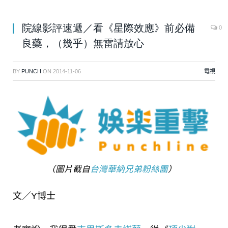
院線影評速遞／看《星際效應》前必備
0
良藥，（幾乎）無雷請放心
BY
PUNCH
ON
2014-11-06
電視
（圖片截自
台灣華納兄弟粉絲團
）
文／Y博士