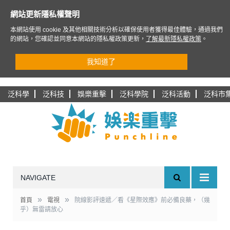
網站更新隱私權聲明
本網站使用 cookie 及其他相關技術分析以確保使用者獲得最佳體驗，通過我們
的網站，您確認並同意本網站的隱私權政策更新，
了解最新隱私權政策
。
我知道了
泛科學
泛科技
娛樂重擊
泛科學院
泛科活動
泛科市
NAVIGATE
»
»
首頁
電視
院線影評速遞／看《星際效應》前必備良藥，（幾
乎）無雷請放心