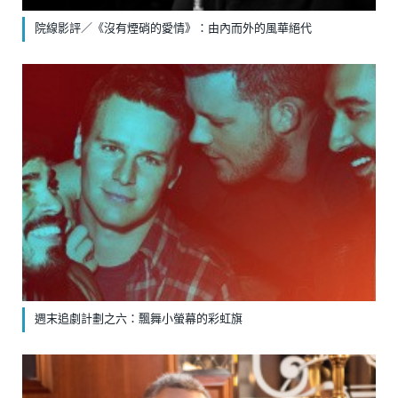
院線影評／《沒有煙硝的愛情》：由內而外的風華絕代
週末追劇計劃之六：飄舞小螢幕的彩虹旗