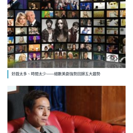
好戲太多、時間太少——細數美劇強勢回歸五大趨勢