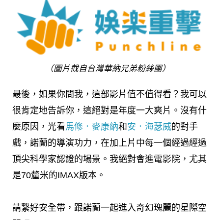
（圖片截自台灣華納兄弟粉絲團）
最後，如果你問我，這部影片值不值得看？我可以
很肯定地告訴你，這絕對是年度一大爽片。沒有什
麼原因，光看
馬修．麥康納
和
安．海瑟威
的對手
戲，諾蘭的導演功力，在加上片中每一個經過經過
頂尖科學家認證的場景。我絕對會進電影院，尤其
是70釐米的IMAX版本。
請繫好安全帶，跟諾蘭一起進入奇幻瑰麗的星際空