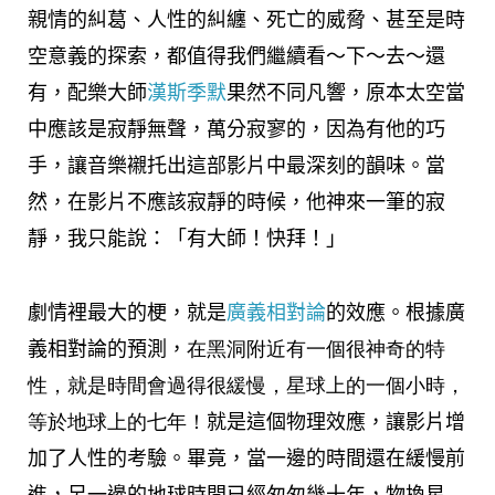
親情的糾葛、人性的糾纏、死亡的威脅、甚至是時
空意義的探索，都值得我們繼續看～下～去～還
有，配樂大師
漢斯季默
果然不同凡響，原本太空當
中應該是寂靜無聲，萬分寂寥的，因為有他的巧
手，讓音樂襯托出這部影片中最深刻的韻味。當
然，在影片不應該寂靜的時候，他神來一筆的寂
靜，我只能說：「
有大師！快拜！
」
劇情裡最大的梗，就是
廣義相對論
的效應。根據廣
義相對論的預測，
在黑洞附近有一個很神奇的特
性，就是時間會過得很緩慢，星球上的一個小時，
等於地球上的七年！
就是這個物理效應，讓影片增
加了人性的考驗。畢竟，當一邊的時間還在緩慢前
進，另一邊的地球時間已經匆匆幾十年，物換星