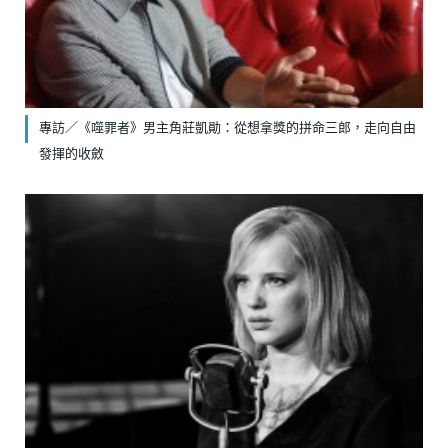
專訪／《噬罪者》男主角莊凱勛：從想拿獎的拼命三郎，走向自由
發揮的收斂