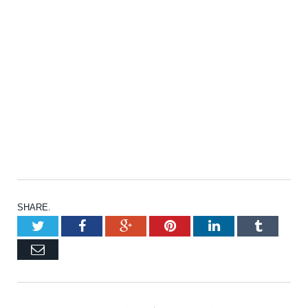
SHARE.
Twitter
Facebook
Google+
Pinterest
LinkedIn
Tumblr
Email