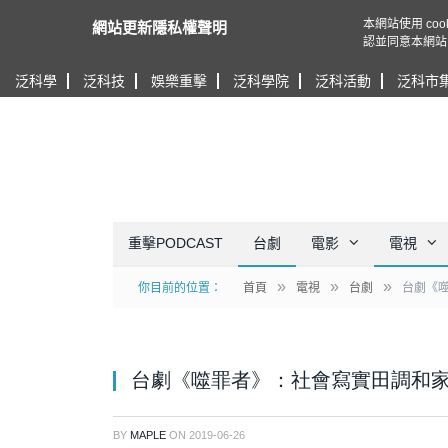
本網站使用 c
網站更新隱私權聲明
認並同意本網站
泛科學
泛科技
娛樂重擊
泛科學院
泛科活動
泛科市
重擊PODCAST
台劇
電影
電視
»
»
»
你目前的位置：
首頁
電視
台劇
台劇《
台劇《噬罪者》：社會寫實田調和
BY
MAPLE
ON
2019-06-26