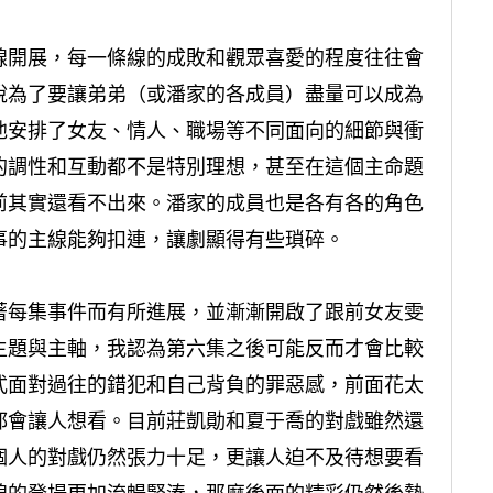
線開展，每一條線的成敗和觀眾喜愛的程度往往會
說為了要讓弟弟（或潘家的各成員）盡量可以成為
他安排了女友、情人、職場等不同面向的細節與衝
的調性和互動都不是特別理想，甚至在這個主命題
前其實還看不出來。潘家的成員也是各有各的角色
事的主線能夠扣連，讓劇顯得有些瑣碎。
著每集事件而有所進展，並漸漸開啟了跟前女友雯
主題與主軸，我認為第六集之後可能反而才會比較
式面對過往的錯犯和自己背負的罪惡感，前面花太
都會讓人想看。目前莊凱勛和夏于喬的對戲雖然還
個人的對戲仍然張力十足，更讓人迫不及待想要看