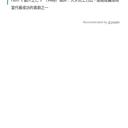
HBO《 副人之仁 》（Veep）總評：入火坑上刀山，拋開陰霾成為
當代最成功的喜劇之一
Recommended by