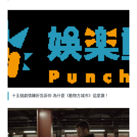
十五個劇情轉折告訴你 為什麼《動物方城市》這麼讚！