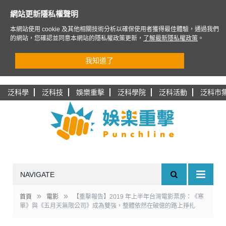
網站更新隱私權聲明
本網站使用 cookie 及其他相關技術分析以確保使用者獲得最佳體驗，通過我們
的網站，您確認並同意本網站的隱私權政策更新，
了解最新隱私權政策
。
我知道了
泛科學
泛科技
娛樂重擊
泛科學院
泛科活動
泛科市
NAVIGATE
»
»
首頁
電影
【重擊報告】2019 年上半年台灣電影票房：《寒
單》與《五月天無限公司》成為雙強，整體依然在破億的路上掙扎