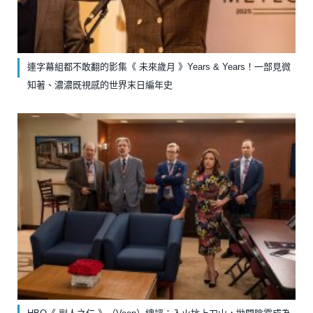
連字幕組都不敢翻的影集《 未來歲月 》Years & Years！一部見微
知著、濃濃既視感的世界末日編年史