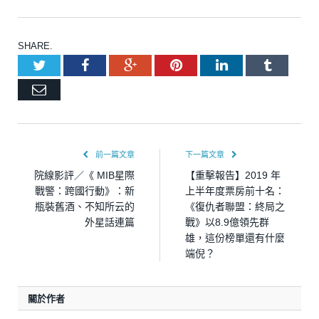
SHARE.
Twitter
Facebook
Google+
Pinterest
LinkedIn
Tumblr
Email
前一篇文章
下一篇文章
院線影評／《 MIB星際
【重擊報告】2019 年
戰警：跨國行動》：新
上半年度票房前十名：
瓶裝舊酒、不知所云的
《復仇者聯盟：終局之
外星話連篇
戰》以8.9億領先群
雄，這份榜單還有什麼
端倪？
關於作者