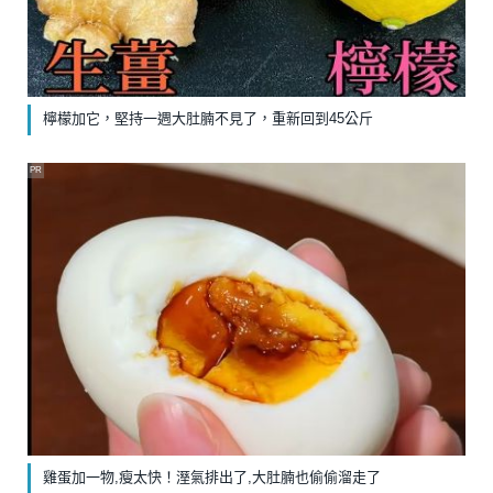
檸檬加它，堅持一週大肚腩不見了，重新回到45公斤
PR
雞蛋加一物,瘦太快！溼氣排出了,大肚腩也偷偷溜走了