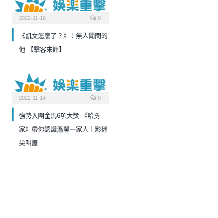
2022-11-16
0
《凱文怎麼了？》：無人聞問的
他 【擊客來評】
2022-11-14
0
強勢入圍金馬6項大獎 《哈勇
家》帶你認識溫馨一家人｜影迷
尖叫屋