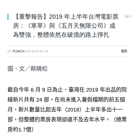
【重擊報告】2019 年上半年台灣電影票
0
房：《寒單》與《五月天無限公司》成
為雙強，整體依然在破億的路上掙扎
BY
PUNCH
ON
2019-06-14
電影
圖、文／蔡曉松
截自今年
6
月
9
日為止，臺灣在
2019
年出品的院
線新片共有
24
部。在尚未進入暑假檔期的前五個
月，新片數量比起去年（
2018
）上半年多出十一
部，但整體的票房表現卻遠不及去年水平。（總票
房約1.7億）