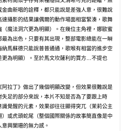
始素材間似乎存有某種隱微又清晰可見的距離，無
或金曲新唱的詮釋，都只能說是差強人意，很難說
高速攝影的結果讓偶爾的動作場面相當緊湊，歌舞
強（魔法洞穴更為明顯）。在幾位主角裡，娜歐蜜
都最為出色，只要有其出現，整部電影總能在一瞬
梅納馬蘇德只能說普普通通，歌喉有相當的進步空
差更為明顯）。至於馬文坎薩利的賈方…不提也
《阿拉丁》做出了幾個明顯改變，但效果很難說是
對失足的部分來說，本片不知是否為了要跟上時
意識覺醒的元素，效果卻往往顯得突兀（茉莉公主
棚）或虎頭蛇尾（整個國際關係的故事簡直像是中
人意興闌珊的無力感。