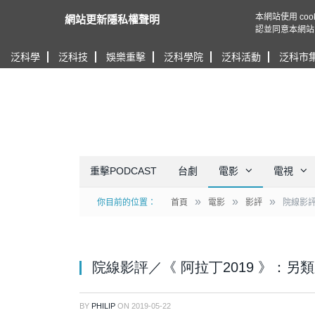
本網站使用 c
網站更新隱私權聲明
認並同意本網站
泛科學
泛科技
娛樂重擊
泛科學院
泛科活動
泛科市
重擊PODCAST
台劇
電影
電視
»
»
»
你目前的位置：
首頁
電影
影評
院線影評
院線影評／《 阿拉丁2019 》：
BY
PHILIP
ON
2019-05-22