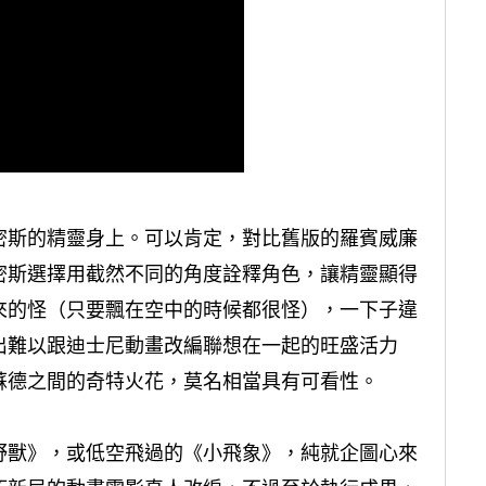
密斯的精靈身上。可以肯定，對比舊版的羅賓威廉
密斯選擇用截然不同的角度詮釋角色，讓精靈顯得
來的怪（只要飄在空中的時候都很怪），一下子違
出難以跟迪士尼動畫改編聯想在一起的旺盛活力
蘇德之間的奇特火花，莫名相當具有可看性。
野獸》，或低空飛過的《小飛象》，純就企圖心來