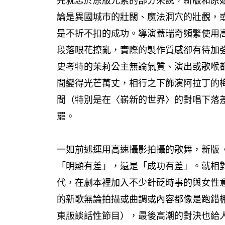
先就忠於原版元素的部分來說，新版和原
論是異國城市的壯闊、魔法洞穴的壯觀，
是不折不扣的成功。導演蓋瑞奇頻繁使用
段落眼花撩亂，實際的製作質感卻有待加
史考特的茉莉公主無論氣質、演出或歌喉
間變得光芒萬丈，相行之下飾演阿拉丁的
間（特別是在〈嶄新的世界〉的對唱下落
罷。
一如前述運用高速攝影拍攝的歌舞，新版
「明顯有差」，還是「成功有差」。就相
代，在劇本裡加入不少針砭時事的與女性
的新歌無論拍攝或曲調或內容都像是跑錯
東版談話性節目），最後高潮的對決也給