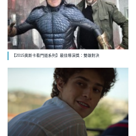
【2015奧斯卡看門道系列】最佳導演獎：雙雄對決