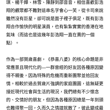
琪、楊千嬅、林雪、陳靜到邵音音，相信喜歡彭浩
翔的觀眾都不難對這串名字會心一笑，從卡司來說
雖然沒有巨星，卻可說是面子裡子俱足，既有彭浩
翔合作愉快的明星演員，也有紮紮實實的香港在地
氣味（而這也是這幾年彭浩翔一直在賣的一個
點）。
作為一部賀歲喜劇，《恭喜八婆》的核心命題是非
常應景且現代化的—一群曾經的好友因各種原因變
得不親後，因為特殊的危機而重新團聚並拾回友
情。相較於過去賀歲片強調的家庭團圓，這無疑更
接近現代社會與生活的現況，我們總有不少懷念
的、交情好的朋友，但因為各種原因總是一年到頭
也難得聚一回，久而久之情誼就散了，彼此變成最