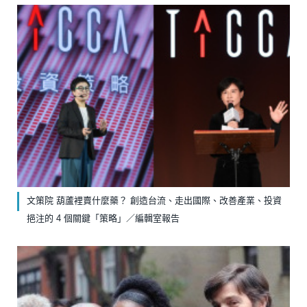
文策院 葫蘆裡賣什麼藥？ 創造台流、走出國際、改善產業、投資
挹注的 4 個關鍵「策略」／編輯室報告