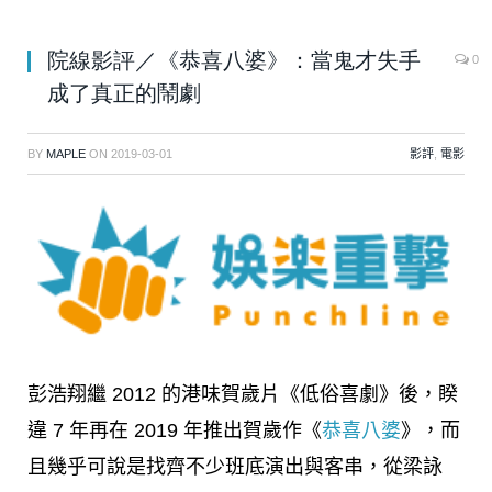
院線影評／《恭喜八婆》：當鬼才失手
0
成了真正的鬧劇
BY
MAPLE
ON
2019-03-01
影評
,
電影
彭浩翔繼 2012 的港味賀歲片《低俗喜劇》後，睽
違 7 年再在 2019 年推出賀歲作《
恭喜八婆
》，而
且幾乎可說是找齊不少班底演出與客串，從梁詠