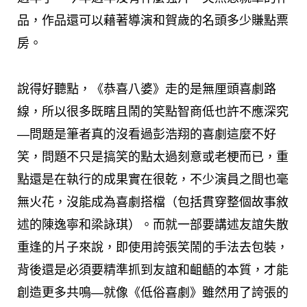
品，作品還可以藉著導演和賀歲的名頭多少賺點票
房。
說得好聽點，《恭喜八婆》走的是無厘頭喜劇路
線，所以很多既瞎且鬧的笑點智商低也許不應深究
—問題是筆者真的沒看過彭浩翔的喜劇這麼不好
笑，問題不只是搞笑的點太過刻意或老梗而已，重
點還是在執行的成果實在很乾，不少演員之間也毫
無火花，沒能成為喜劇搭檔（包括貫穿整個故事敘
述的陳逸寧和梁詠琪）。而就一部要講述友誼失散
重逢的片子來說，即使用誇張笑鬧的手法去包裝，
背後還是必須要精準抓到友誼和齟齬的本質，才能
創造更多共鳴—就像《低俗喜劇》雖然用了誇張的