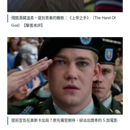
殘酷潛藏溫柔，道別青春的輓歌：《上帝之手》（The Hand Of
God）【擊客來評】
提前宣告在奧斯卡出局？原先備受期待，卻淡出獎季的 5 部電影