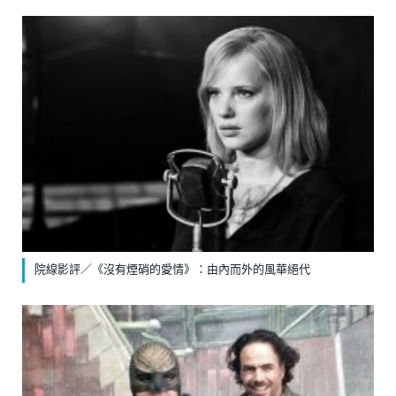
院線影評／《沒有煙硝的愛情》：由內而外的風華絕代