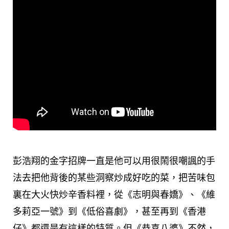
彭浩翔的金字招牌一直是他可以用很鬧很嘲諷的手
法去把他背後的某些洞察炒成好吃的菜，把苦味包
裏在大火快炒辛香料裡，從《志明與春嬌》、《維
多莉亞一號》到《低俗喜劇》，甚至再到《香港
仔》都還是有這樣的特質。但《恭喜八婆》不然，