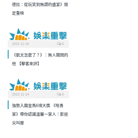
德拉：從玩笑到無謂的盛宴》限
定重映
2022-11-16
0
《凱文怎麼了？》：無人聞問的
他 【擊客來評】
2022-11-14
0
強勢入圍金馬6項大獎 《哈勇
家》帶你認識溫馨一家人｜影迷
尖叫屋