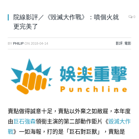
院線影評／《毀滅大作戰》：噴個火就
0
更完美了
BY
PHILIP
ON
2018-04-14
影評
,
電影
賣點做得誠意十足，賣點以外棄之如敝屣，本年度
由
巨石強森
領銜主演的第二部動作鉅片《
毀滅大作
戰
》一如海報，打的是「巨石對巨獸」，賣點是