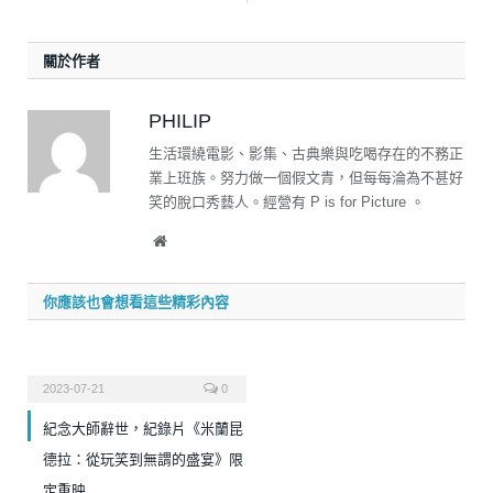
關於作者
PHILIP
生活環繞電影、影集、古典樂與吃喝存在的不務正
業上班族。努力做一個假文青，但每每淪為不甚好
笑的脫口秀藝人。經營有 P is for Picture 。
Website
你應該也會想看這些精彩內容
2023-07-21
0
紀念大師辭世，紀錄片《米蘭昆
德拉：從玩笑到無謂的盛宴》限
定重映