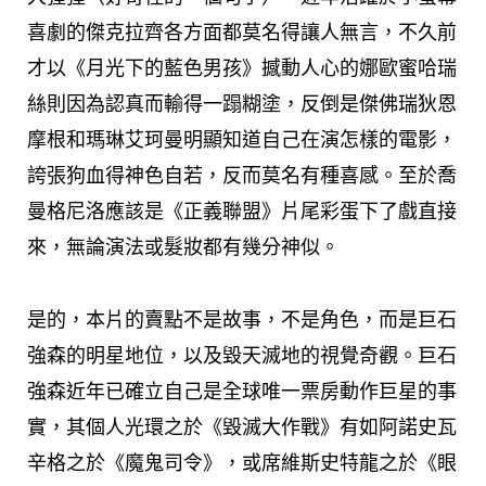
喜劇的傑克拉齊各方面都莫名得讓人無言，不久前
才以《月光下的藍色男孩》撼動人心的娜歐蜜哈瑞
絲則因為認真而輸得一蹋糊塗，反倒是傑佛瑞狄恩
摩根和瑪琳艾珂曼明顯知道自己在演怎樣的電影，
誇張狗血得神色自若，反而莫名有種喜感。至於喬
曼格尼洛應該是《正義聯盟》片尾彩蛋下了戲直接
來，無論演法或髮妝都有幾分神似。
是的，本片的賣點不是故事，不是角色，而是巨石
強森的明星地位，以及毀天滅地的視覺奇觀。巨石
強森近年已確立自己是全球唯一票房動作巨星的事
實，其個人光環之於《毀滅大作戰》有如阿諾史瓦
辛格之於《魔鬼司令》，或席維斯史特龍之於《眼