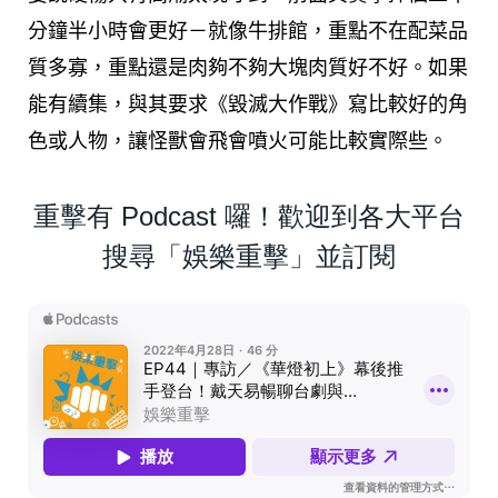
分鐘半小時會更好－就像牛排館，重點不在配菜品
質多寡，重點還是肉夠不夠大塊肉質好不好。如果
能有續集，與其要求《毀滅大作戰》寫比較好的角
色或人物，讓怪獸會飛會噴火可能比較實際些。
重擊有 Podcast 囉！歡迎到各大平台
搜尋「娛樂重擊」並訂閱