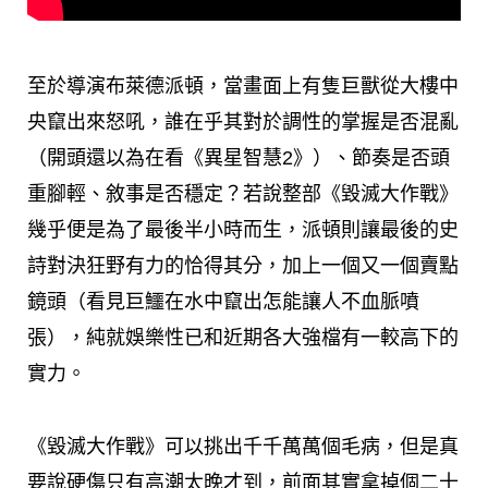
至於導演布萊德派頓，當畫面上有隻巨獸從大樓中
央竄出來怒吼，誰在乎其對於調性的掌握是否混亂
（開頭還以為在看《異星智慧2》）、節奏是否頭
重腳輕、敘事是否穩定？若說整部《毀滅大作戰》
幾乎便是為了最後半小時而生，派頓則讓最後的史
詩對決狂野有力的恰得其分，加上一個又一個賣點
鏡頭（看見巨鱷在水中竄出怎能讓人不血脈噴
張），純就娛樂性已和近期各大強檔有一較高下的
實力。
《毀滅大作戰》可以挑出千千萬萬個毛病，但是真
要說硬傷只有高潮太晚才到，前面其實拿掉個二十