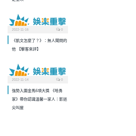
2022-11-16
0
《凱文怎麼了？》：無人聞問的
他 【擊客來評】
2022-11-14
0
強勢入圍金馬6項大獎 《哈勇
家》帶你認識溫馨一家人｜影迷
尖叫屋