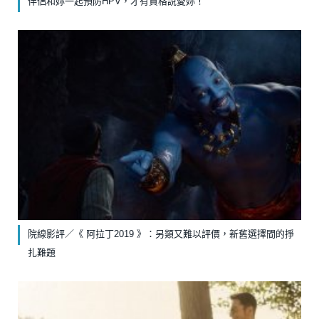
伴侶和妳一起預防HPV，才有資格說愛妳！
院線影評／《 阿拉丁2019 》：另類又難以評價，新舊選擇間的掙
扎難題