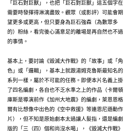
「巨石對巨獸」，也把「巨石對巨獸」這五個字在
需要時發揮得淋漓盡致。觀眾（或影評）可能會期
望更多或更高，但只要身為巨石強森（為數眾多
的）粉絲，看完後心滿意足的離場是再自然也不過
的事情。
基本上，要討論《毀滅大作戰》的「故事」或「角
色」或「邏輯」，基本上就跟湯姆克魯斯最知名的
系列一樣，屬於不可能的任務。即便本片名義上掛
了四名編劇，各自也不乏水準之上的作品（卡爾頓
庫斯是導演前作《加州大地震》的編劇，萊恩恩格
爾有比想像中出色的《空中救援》等連恩尼遜動作
片），但不知是原始劇本太過讓人髮指，還是編劇
版的「三（四）個和尚沒水喝」，《毀滅大作戰》