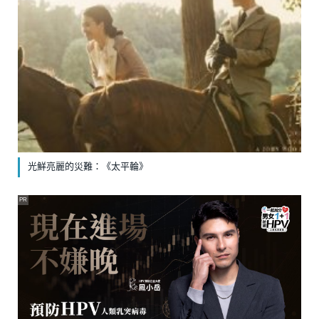
光鮮亮麗的災難：《太平輪》
PR