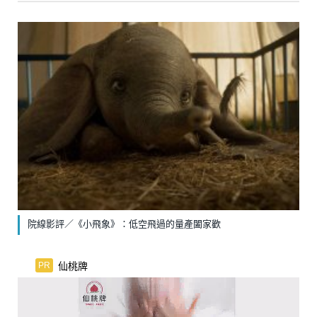
院線影評／《小飛象》：低空飛過的量產闔家歡
仙桃牌
PR