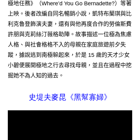
極地任務》（Where’d You Go Bernadette?）等著
上映。後者改編自同名暢銷小說，凱特布蘭琪與比
利克魯登飾演夫妻，還有與他再度合作的勞倫斯費
許朋與克莉絲汀薇格助陣。故事描述一位極為焦慮
人格、與社會格格不入的母親在家庭旅遊前夕失
蹤，據說逃到南極躲起來，於是 15 歲的天才少女
小碧便展開極地之行去尋找母親，並且在過程中挖
掘她不為人知的過去。
史堤夫麥昆《黑幫寡婦》