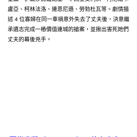
盧亞、柯林法洛、連恩尼遜、勞勃杜瓦等。劇情
描
述 4 位寡婦在同一車禍意外失去了丈夫後，決意繼
承遺志完成一樁價值連城的搶案，並揪出害死她們
丈夫的幕後兇手。