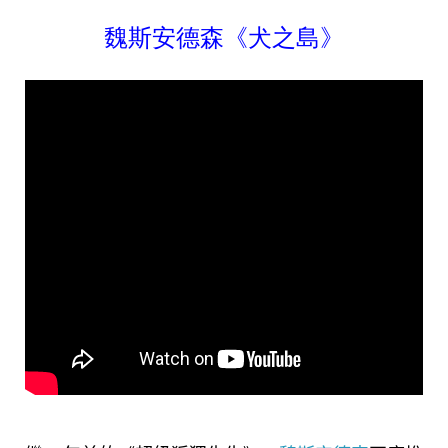
魏斯安德森《犬之島》