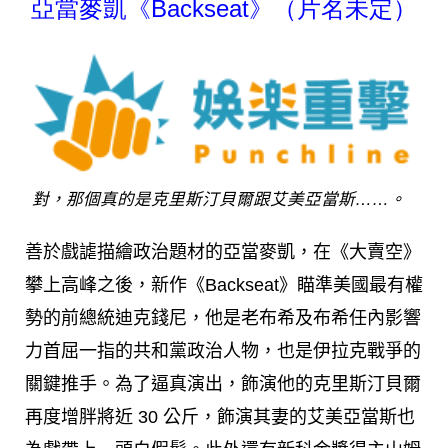
亞當麥凱《Backseat》（片名未定）
對，那個真的是克里斯汀貝爾跟艾美亞當斯……。
善於戲謔描繪政治題材的亞當麥凱，在《大賣空》
攀上高峰之後，新作《Backseat》瞄準美國最有權
勢的前總統迪克錢尼，他是老布希及布希任內影響
力首屈一指的共和黨政治人物，也是伊拉克戰爭的
關鍵推手。為了逼真演出，飾演他的克里斯汀貝爾
再度增胖將近 30 公斤，飾演其妻的艾美亞當斯也