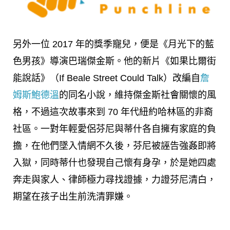
另外一位 2017 年的獎季寵兒，便是《月光下的藍
色男孩》導演巴瑞傑金斯。他的新片《如果比爾街
能說話》（If Beale Street Could Talk）改編自
詹
姆斯鮑德溫
的同名小說，維持傑金斯社會關懷的風
格
，不過這次故事來到 70 年代紐約哈林區的非裔
社區
。一對年輕愛侶芬尼與蒂什各自擁有家庭的負
擔，在他們墜入情網不久後，芬尼被誣告強姦即將
入獄，同時蒂什也發現自己懷有身孕，於是她四處
奔走與家人、律師極力尋找證據，力證芬尼清白，
期望在孩子出生前洗清罪嫌。