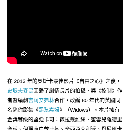
在 2013 年的奧斯卡最佳影片《自由之心》之後，
史堤夫麥昆
回歸了劇情長片的拍攝，與《控制》作
者暨編劇
吉莉安弗林
合作，改編 80 年代的英國同
名迷你影集《
黑幫寡婦
》（Widows）。本片擁有
金獎等級的堅強卡司：
薇拉戴維絲、蜜雪兒羅德里
奎茲、伊麗莎白戴比基、辛西亞艾利沃、
丹尼爾卡