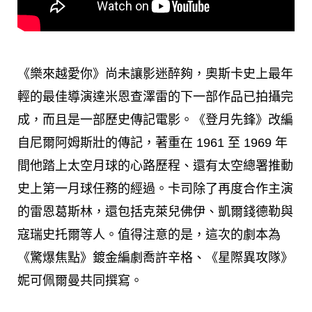
《樂來越愛你》尚未讓影迷醉夠，奧斯卡史上最年
輕的最佳導演達米恩查澤雷的下一部作品已拍攝完
成，而且是一部歷史傳記電影。《登月先鋒》改編
自尼爾阿姆斯壯的傳記，著重在 1961 至 1969 年
間他踏上太空月球的心路歷程、還有太空總署推動
史上第一月球任務的經過。卡司除了再度合作主演
的雷恩葛斯林，還包括克萊兒佛伊、凱爾錢德勒與
寇瑞史托爾等人。值得注意的是，這次的劇本為
《驚爆焦點》鍍金編劇喬許辛格、《星際異攻隊》
妮可佩爾曼共同撰寫。