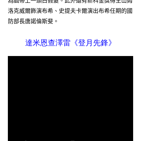
為戲帶上一頭白假髮。此外還有新科金獎得主山姆
洛克威爾飾演布希、史提夫卡爾演出布希任期的國
防部長唐諾倫斯斐。
達米恩查澤雷《登月先鋒》