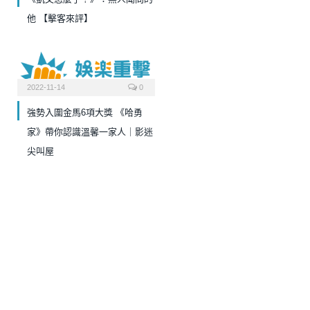
他 【擊客來評】
2022-11-14
0
強勢入圍金馬6項大獎 《哈勇
家》帶你認識溫馨一家人｜影迷
尖叫屋