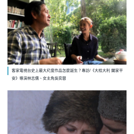
客家電視台史上最大尺度作品怎麼誕生？專訪/《大桔大利 闔家平
安》導演林志儒、女主角吳奕蓉