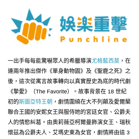
一出手每每能驚嚇眾人的希臘導演
尤格藍西莫
，在
連兩年推出傑作《單身動物園》及《聖鹿之死》之
後，這次從寓言故事轉向以真實歷史為底的時代劇
《摯愛》（The Favorite）。故事背景在 18 世紀
初的
斯圖亞特王朝
，劇情圍繞在大不列顛及愛爾蘭
聯合王國的安妮女王與服侍她的宮廷女官、公爵夫
人的情慾糾葛。由奧莉薇亞柯爾曼飾演女王、瑞秋
懷茲為公爵夫人、艾瑪史東為女官，劇情將由這 3