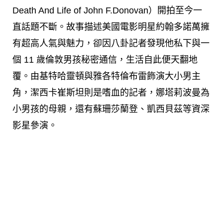
Death And Life of John F.Donovan）開拍至今一
直話題不斷。故事描述美國電影明星約翰多諾萬擁
有超高人氣與魅力，卻因八卦記者發現他私下與一
個 11 歲倫敦男孩秘密通信，生活自此便天翻地
覆。由基特哈靈頓與雅各特倫布雷飾演大小男主
角，潔西卡崔斯坦則是嗜血的記者，娜塔莉波曼為
小男孩的母親，還有蘇珊莎蘭登、凱西貝茲等資深
影星參演。