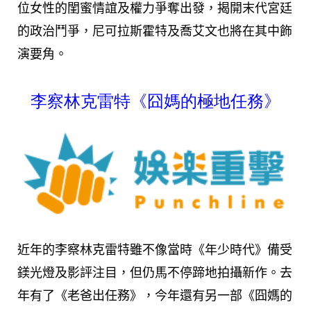
位女性的閨蜜情誼及權力爭奪出發，揭開末代宮廷
的政治鬥爭，尼可拉斯霍特及喬艾文也將在其中飾
演要角。
李察林克雷特《囧媽的極地任務》
近年的李察林克雷特雖不像當時《年少時代》備受
鎂光燈及影評注目，但仍馬不停蹄地拍攝新作。去
年有了《老爸出任務》，今年還有另一部《囧媽的