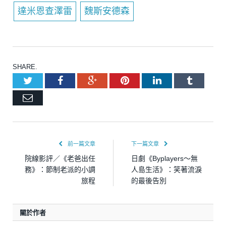
達米恩查澤雷
魏斯安德森
SHARE.
Twitter
Facebook
Google+
Pinterest
LinkedIn
Tumblr
Email
前一篇文章
下一篇文章
院線影評／《老爸出任
日劇《Byplayers～無
務》：節制老派的小調
人島生活》：笑著流淚
旅程
的最後告別
關於作者