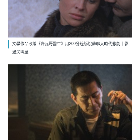
文學作品改編《齊瓦哥醫生》￼用200分鐘訴說蘇聯大時代悲劇｜影
迷尖叫屋