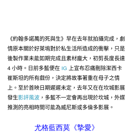
《約翰多諾萬的死與生》早在去年就拍攝完成，劇
情原本關於好萊塢對於私生活所造成的衝擊，只是
後製作業未能如期完成且素材龐大，初剪長度長達
4 小時。日前多藍便在
IG
上宣布忍痛刪除潔西卡
崔斯坦的所有戲份，決定將故事著重在母子之情
上。至於首映日期遲遲未定，去年又在在坎城影展
發生
影評風波
，多藍不一定會再出現於坎城，外媒
推測的亮相時間可能為威尼斯或多倫多影展。
尤格藍西莫《摯愛》