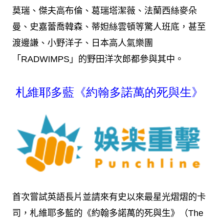
莫瑞、傑夫高布倫、葛瑞塔潔薇、法蘭西絲麥朵
曼、史嘉蕾喬韓森、蒂妲絲雲頓等驚人班底，甚至
渡邊謙、小野洋子、日本高人氣樂團
「RADWIMPS」的
野田洋次郎都參與其中。
札維耶多藍《約翰多諾萬的死與生》
首次嘗試英語長片並請來有史以來最星光熠熠的卡
司，札維耶多藍的《約翰多諾萬的死與生》（The