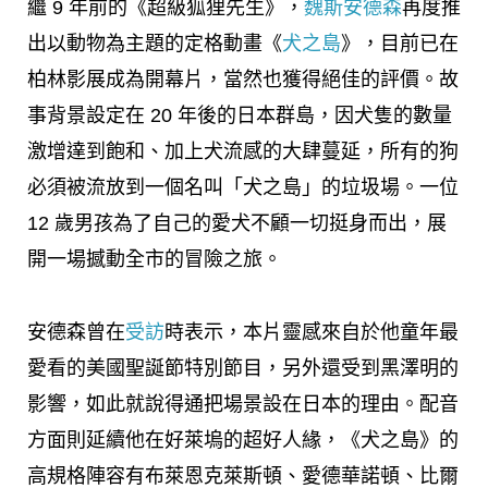
繼 9 年前的《超級狐狸先生》，
魏斯安德森
再度推
出以動物為主題的定格動畫《
犬之島
》，目前已在
柏林影展成為開幕片，當然也獲得絕佳的評價。故
事背景設定在 20 年後的日本群島，因犬隻的數量
激增達到飽和、加上犬流感的大肆蔓延，所有的狗
必須被流放到一個名叫「犬之島」的垃圾場。一位
12 歲男孩為了自己的愛犬不顧一切挺身而出，展
開一場撼動全市的冒險之旅。
安德森曾在
受訪
時表示，本片靈感來自於他童年最
愛看的美國聖誕節特別節目，另外還受到黑澤明的
影響，如此就說得通把場景設在日本的理由。配音
方面則延續他在好萊塢的超好人緣，《犬之島》的
高規格陣容有布萊恩克萊斯頓、愛德華諾頓、比爾