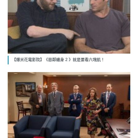
【爆米花電影院】《惡鄰纏身 2 》就是要看六塊肌！