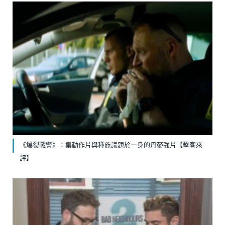
《爆裂戰警》：集動作片與種族議題於一身的丹麥強片【擊客來
評】