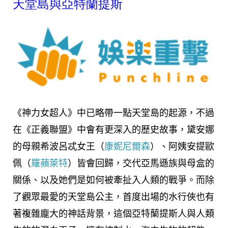
天堂島與亞特蘭提斯
《神力女超人》中已略帶一點天堂島的起源，不過
在《正義聯盟》中會有更深入的歷史故事，黛安娜
的母親希波呂忒女王（
康妮尼爾森
）、阿姨安提歐
佩（
羅蘋萊特
）皆會回歸，交代亞馬遜族與母盒的
關係、以及她們是如何被牽扯入人類的戰爭。而除
了觀眾最愛的天堂島公主，首度出場的水行俠也有
著複雜龐大的神話背景，這個亞特蘭提斯人與人類