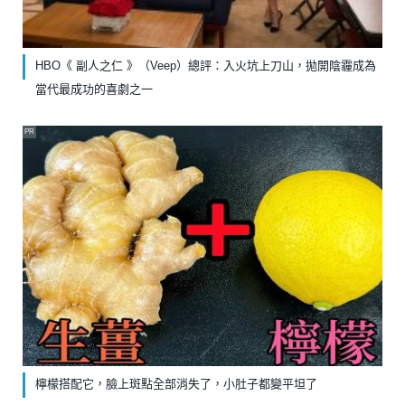
HBO《 副人之仁 》（Veep）總評：入火坑上刀山，拋開陰霾成為
當代最成功的喜劇之一
PR
檸檬搭配它，臉上斑點全部消失了，小肚子都變平坦了