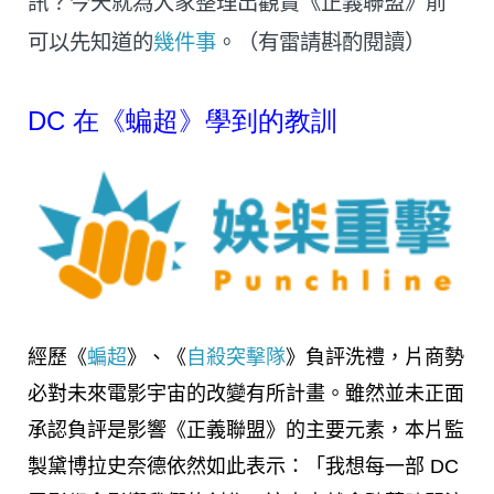
訊？今天就為大家整理出觀賞《正義聯盟》前
可以先知道的
幾件事
。（有雷請斟酌閱讀）
DC 在《蝙超》學到的教訓
經歷《
蝙超
》、《
自殺突擊隊
》負評洗禮，片商勢
必對未來電影宇宙的改變有所計畫。雖然並未正面
承認負評是影響《正義聯盟》的主要元素，本片監
製黛博拉史奈德依然如此表示：「我想每一部 DC