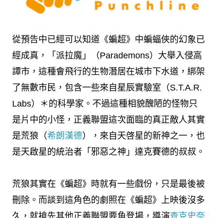
從預告中已經可以知道《蝙超》中蝙蝠俠的幻象已
經成真，「派拉魔」（Parademons）大舉入侵高
譚市，這種會飛行的生物潛居在城市下水道，綁架
了無數市民，包含一些來自星辰實驗室（S.T.A.R.
Labs）＊的科學家。不過這種相貌醜陋的怪物只
是片中的小怪，正義聯盟這次面臨的真正敵人其實
是荒狼（
希朗漢德
），來自天啓星的新神之一，也
是天啟星的統治者「邪惡之神」達克賽德的叔叔。
荒狼其實在《蝙超》時就有一些戲份，只是最後被
刪除。而談到這角色的劇照在《蝙超》上映後沒多
久，就搶先其他正義聯盟要角登場，導演
查克史奈