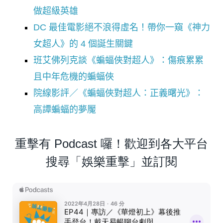
做超級英雄
DC 最佳電影絕不浪得虛名！帶你一窺《神力
女超人》的 4 個誕生關鍵
班艾佛列克談《蝙蝠俠對超人》：傷痕累累
且中年危機的蝙蝠俠
院線影評／《蝙蝠俠對超人：正義曙光》：
高譚蝙蝠的夢魘
重擊有 Podcast 囉！歡迎到各大平台
搜尋「娛樂重擊」並訂閱