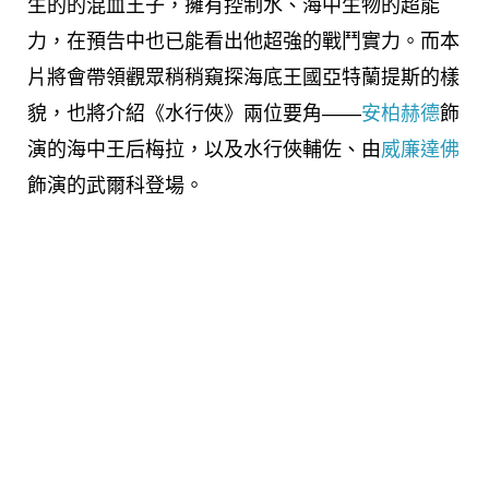
生的的混血王子，擁有控制水、海中生物的超能
力，在預告中也已能看出他超強的戰鬥實力。而本
片將會帶領觀眾稍稍窺探海底王國亞特蘭提斯的樣
貌，也將介紹《水行俠》兩位要角——
安柏赫德
飾
演的海中王后梅拉，以及水行俠輔佐、由
威廉達佛
飾演的武爾科登場。