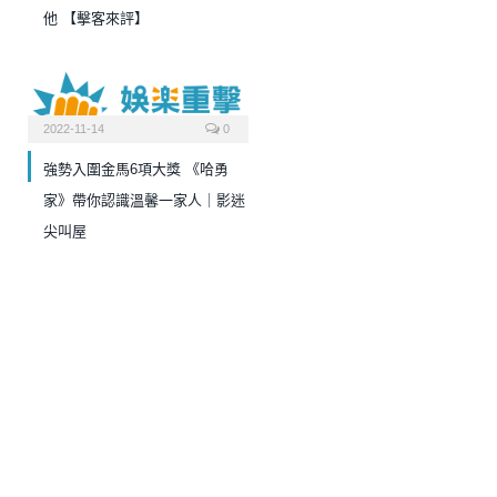
他 【擊客來評】
2022-11-14
0
強勢入圍金馬6項大獎 《哈勇
家》帶你認識溫馨一家人｜影迷
尖叫屋