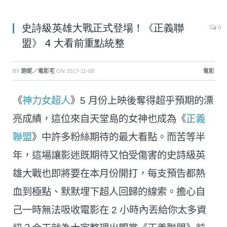
史詩級英雄大戰正式登場！《正義聯
0
盟》 4 大看前重點統整
BY
飽妮／電影宅
ON
2017-11-08
電影
《
神力女超人
》5 月份上映後奪得超乎預期的漂
亮成績，這位來自天堂島的女神也成為《
正義
聯盟
》中許多粉絲期待的最大看點。而苦等半
年，這場讓影迷既期待又怕受傷害的史詩級英
雄大戰也即將要在本月份開打，每支預告都熱
血到極點、默默埋下超人回歸的線索。擔心自
己一時無法吸收電影在 2 小時內丟給你太多資