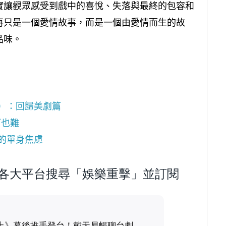
實讓觀眾感受到戲中的喜悅、失落與最終的包容和
再只是一個愛情故事，而是一個由愛情而生的故
品味。
）：回歸美劇篇
河也難
的單身焦慮
歡迎到各大平台搜尋「娛樂重擊」並訂閱