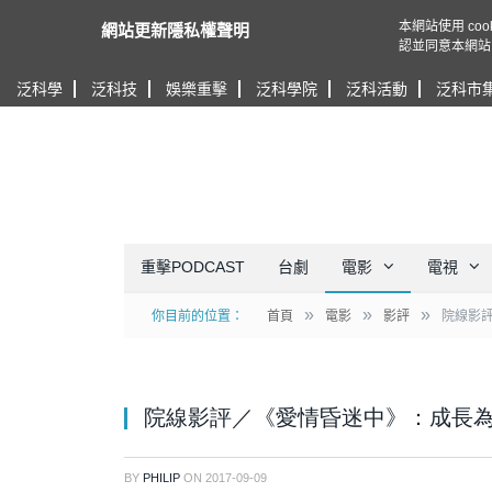
本網站使用 c
網站更新隱私權聲明
認並同意本網站
泛科學
泛科技
娛樂重擊
泛科學院
泛科活動
泛科市
重擊PODCAST
台劇
電影
電視
»
»
»
你目前的位置：
首頁
電影
影評
院線影
院線影評／《愛情昏迷中》：成長
BY
PHILIP
ON
2017-09-09