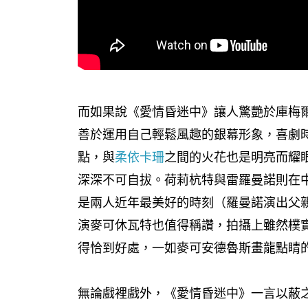
而如果說《愛情昏迷中》讓人驚艷於庫梅
善於運用自己輕鬆風趣的銀幕形象，喜劇
點，與
柔依卡珊
之間的火花也是明亮而耀
深深不可自拔。荷莉杭特與雷羅曼諾則在
是兩人近年最美好的時刻（羅曼諾演出父
演麥可休瓦特也值得稱讚，拍攝上雖然樸
得恰到好處，一如麥可安德魯斯畫龍點睛
無論戲裡戲外，《愛情昏迷中》一言以蔽