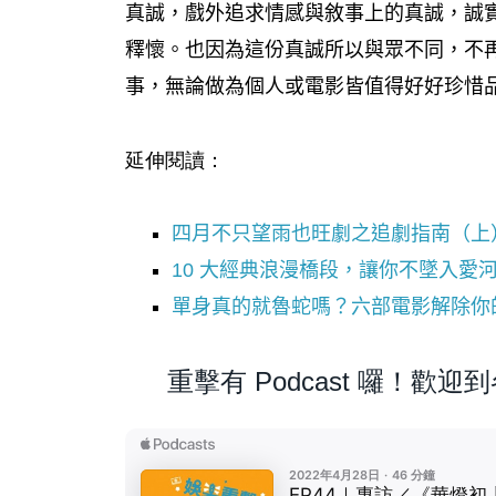
真誠，戲外追求情感與敘事上的真誠，誠
釋懷。也因為這份真誠所以與眾不同，不
事，無論做為個人或電影皆值得好好珍惜
延伸閱讀：
四月不只望雨也旺劇之追劇指南（上
10 大經典浪漫橋段，讓你不墜入愛
單身真的就魯蛇嗎？六部電影解除你
重擊有 Podcast 囉！