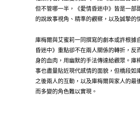
但不管哪一半，《愛情昏迷中》皆是一部
的說故事視角、精準的觀察，以及誠摯的
庫梅爾與艾蜜莉一同撰寫的劇本或許根據
昏迷中》重點卻不在兩人關係的轉折，反
身的血肉，用幽默的手法傳達給觀眾。庫
事也盡量貼近現代感情的面貌，但橋段如
之後兩人的互動，以及庫梅爾與家人的最
而多變的角色難以實現。