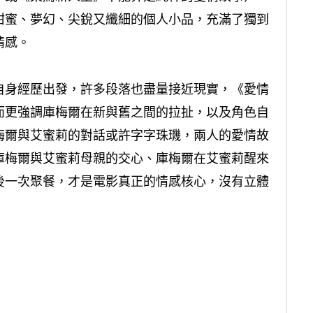
甜蜜、夢幻、尖銳又纖細的個人小品，充滿了獨到
情感。
自身經歷出發，許多段落也盡量接近現實，《愛情
而更強調庫梅爾在新與舊之間的拉扯，以及角色自
梅爾與艾蜜莉的對話或許字字珠璣，兩人的愛情故
庫梅爾與艾蜜莉母親的交心、庫梅爾在艾蜜莉醒來
後一次聚餐，才是電影真正的情感核心，沒有立體