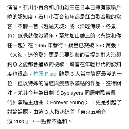
演唱。石川小百合和加山雄三在日本已擁有家喻戶
曉的認知度，石川小百合每年都是紅白歌合戰的常
客，不聽一首〈越過天城〉或〈津輕海峽・冬景
色〉感覺就像沒過年，至於加山雄三的〈永遠和你
在一起〉在 1965 年發行，銷量已突破 350 萬張，
〈大海、這份愛〉更是只要綜藝節目提到對大海與
釣魚之愛都會播放的梗歌，聲音在年輕世代的認知
度也很高。
竹原 Pistol
雖是 3 人當中資歷最淺的一
位，但以特殊的唱腔與療癒系滿點的作品，獲得關
注，尤其今年為日劇《 Byplayers 同居吧歐吉桑
們》演唱主題曲〈 Forever Young 〉，更是引起了
討論話題。由這 3 人撐起這首「東京五輪音
頭-2020」，一點都不違和。