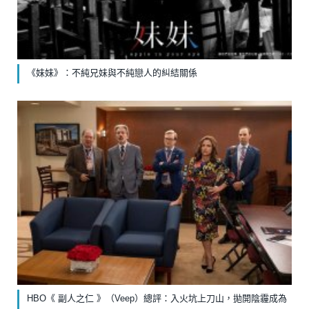
《妹妹》：不純兄妹與不純戀人的糾結關係
HBO《 副人之仁 》（Veep）總評：入火坑上刀山，拋開陰霾成為