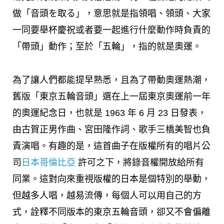
做「音頭を取る」，意思就是指領唱、領頭、大家
一同要舉杯慶祝或者要一起進行什麼動作時負責的
「帶頭」動作；至於「五輪」，指的就是奧運。
為了讓人們都能提早熟悉，且為了帶動奧運熱潮，
舊版「東京五輪音頭」選在上一屆東京奧運前一年
的奧運紀念日，也就是 1963 年 6 月 23 日發表，
由古賀正男作曲、宮田隆作詞、歌手三橋美智也負
責演唱。有趣的是，這首曲子在版權所有的唱片公
司
日本哥倫比亞
許可之下，將錄音權開放給所有
同業。這對向來重視版權的日本是個特別的舉動，
但越多人唱，越易流傳，每個人可以用自己的方
式，詮釋不同版本的東京五輪音頭，卻又不會偏離