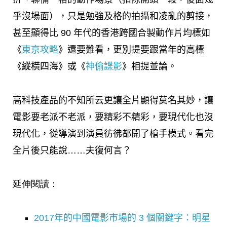
乎沒場面），只是勉強及格的拍攝和凌亂的剪接，
甚至顯得比 90 年代的香港跨國合製動作片均標如
《
東京攻略
》還要難看，更別提要跟當年的高標
《縱橫四海》或《
神偷諜影
》相提並論。
高科技產品的不知所云更讓全片顯得莫名其妙，讓
電影要老派不老派，要精彩不精彩，要現代化也沒
現代化，從導演到演員彷彿都開了槍手模式。看完
全片後只能說……夫復何言？
延伸閱讀：
2017年的中國電影市場的 3 個關鍵字：明星