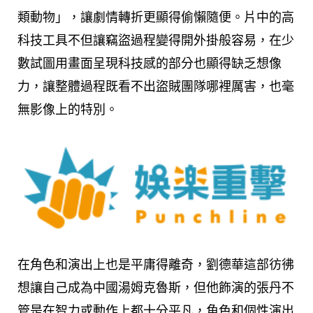
類動物」，讓劇情轉折更顯得偷懶隨便。片中的高
科技工具不但讓竊盜過程變得開外掛般容易，在少
數試圖用畫面呈現科技感的部分也顯得缺乏想像
力，讓整體過程既看不出盜賊團隊哪裡厲害，也毫
無影像上的特別。
在角色和演出上也是平庸得離奇，劉德華這部彷彿
想讓自己成為中國湯姆克魯斯，但他飾演的張丹不
管是在智力或動作上都十分平凡，角色和個性演出