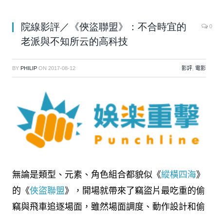
院線影評／《俠盜聯盟》：不合時宜的
0
老派與不知所云的高科技
BY
PHILIP
ON
2017-08-12
影評
,
電影
無論是類型、元素、角色組合都貌似《
縱橫四海
》
的《
俠盜聯盟
》，開場就帶來了竊盜片最吃重的偷
竊與飛車追逐場面，雖然場面調度、動作設計和偷