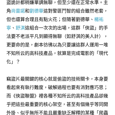
盜詭計都稍嫌單調無聊，但至少還在正常水準。主
角
尚雷諾
和
劉德華
這對警匪鬥智的組合雖然老套，
但也還算合理且有點火花；但隨著劉德華、
楊祐
寧
、
舒淇
這組合一次次的出場，這群「俠盜」的手
法要不老派平凡到顯得無聊（如舒淇的美人計），
更要命的是，劇本彷彿以為只要讓這群人運用一堆
不知所云的高科技產品，就算是完成電影的「現代
化」？
竊盜片最關鍵的核心就是偷盜的技術關卡，本身要
看起來有執行難度，破解過程也要有消對應巧思；
而《俠盜聯盟》裡各種不知所云的高科技產品卻幾
乎把這些最重要的核心架空，甚至有個幾乎等同開
外掛、似乎無所不能且嚴重缺乏解釋的某種「爬蟲