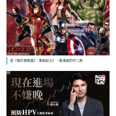
從《復仇者聯盟2：奧創紀元》，看漫威的中二病
PR