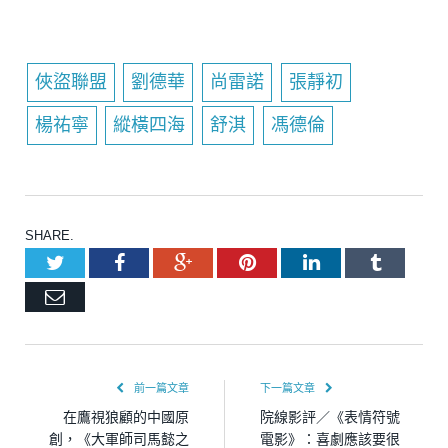
俠盜聯盟
劉德華
尚雷諾
張靜初
楊祐寧
縱橫四海
舒淇
馮德倫
SHARE.
Twitter
Facebook
Google+
Pinterest
LinkedIn
Tumblr
Email
前一篇文章
下一篇文章
在鷹視狼顧的中國原
院線影評／《表情符號
創，《大軍師司馬懿之
電影》：喜劇應該要很