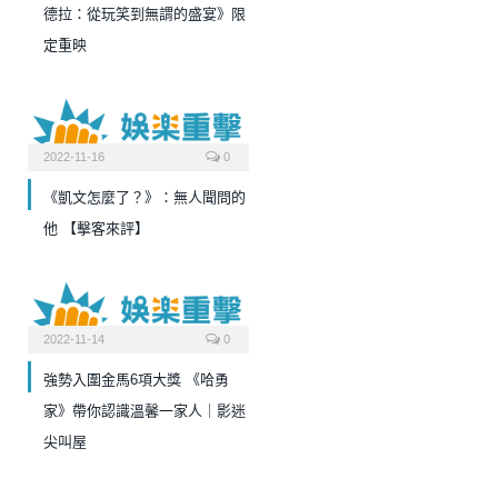
德拉：從玩笑到無謂的盛宴》限
定重映
2022-11-16
0
《凱文怎麼了？》：無人聞問的
他 【擊客來評】
2022-11-14
0
強勢入圍金馬6項大獎 《哈勇
家》帶你認識溫馨一家人｜影迷
尖叫屋