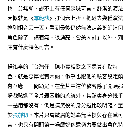
也十分無聊，說不上有任何趣味可言。舒淇的演法
大概就是《
尋龍訣
》打個六七折，把過去幾種演法
排列組合丟一丟，看到最後仍然無法定義葉紅這個
角色除了「講義氣、很漂亮、會美人計」以外，到
底有什麼特色可言。
楊祐寧的「台灣仔」陳小寶相對之下還算有點特
色，就是忠厚老實木訥，似乎也跟他的駭客設定頗
有互應——問題是，在全片中這位駭客除了開頭那
場戲駭進了全片最困難的系統外，其駭客身分幾乎
一點用都沒有，倒是搞笑役的身分還比較明確。至
於
張靜初
，本片只會皺眉的她毫無演技與存在感可
言，也只有開頭第一場戲好像還努力要做出角色特