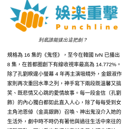
到底誰能拔出這把劍？
規格為 16 集的《鬼怪》，至今在韓國 tvN 已播出
8 集，在首都圈創下有線收視率最高為 14.772%。
除了孔劉睽違小螢幕 4 年再主演吸睛外，金銀淑作
家則再次重回水準之列，神手寫下兩段既溫馨又搞
笑、既悲情又心跳的愛情故事。每一段金信（孔劉
飾）的內心獨白都如此直入人心，除了每每受到女
主角池恩倬（金高銀飾）召喚、神出鬼沒介入她的
生活外，劇中時不時仍有著他與過往生活中來往的