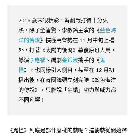
2016 歲末很精彩，韓劇戰打得十分火
熱，除了全智賢、李敏鎬主演的《
藍色海
洋的傳說
》挾極高聲勢在 11 月中旬上檔
外，打著《太陽的後裔》幕後原班人馬，
導演
李應福
、編劇
金銀淑
攜手的《
鬼
怪
》，也同樣引人側目，甚至在 12 月初
播出後，在韓國鋒頭立刻完勝《藍色海洋
的傳說》，只能說「金編」功力與威力都
不同凡響！
《鬼怪》到底是部什麼樣的戲呢？這齣戲從開始釋