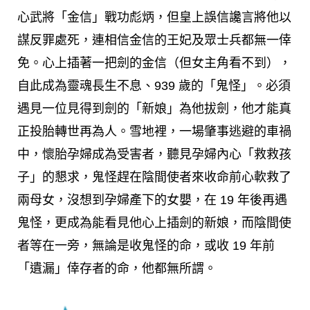
心武將「金信」戰功彪炳，但皇上誤信讒言將他以
謀反罪處死，連相信金信的王妃及眾士兵都無一倖
免。心上插著一把劍的金信（但女主角看不到），
自此成為靈魂長生不息、939 歲的「鬼怪」。必須
遇見一位見得到劍的「新娘」為他拔劍，他才能真
正投胎轉世再為人。雪地裡，一場肇事逃避的車禍
中，懷胎孕婦成為受害者，聽見孕婦內心「救救孩
子」的懇求，鬼怪趕在陰間使者來收命前心軟救了
兩母女，沒想到孕婦產下的女嬰，在 19 年後再遇
鬼怪，更成為能看見他心上插劍的新娘，而陰間使
者等在一旁，無論是收鬼怪的命，或收 19 年前
「遺漏」倖存者的命，他都無所謂。