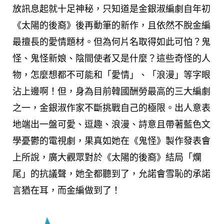
放訊息起就十足神秘，只知道是金銀淑編劇自年初
《太陽的後裔》後再動筆的新作，且依然不脫金編
最擅長的愛情題材。但為何片名取得如此可怕？鬼
怪、鬼怪新娘、陰間使者又是什麼？這些奇怪的人
物，怎麼想都不可能和「愛情」、「浪漫」等字眼
沾上邊啊！但，身為目前韓國酬勞最高的三大編劇
之一，金銀淑作家不斷挑戰自己的極限。出人意表
地端出一盤可愛、逗趣、浪漫、詩意且帶著藍色文
學憂鬱的電視劇，果真如她在《鬼怪》製作發表會
上所說，廣大觀眾對於《太陽的後裔》結局「爛
尾」的抗議聲，她全都聽到了，允諾會雪恥的承諾
言猶在耳，而金編做到了！