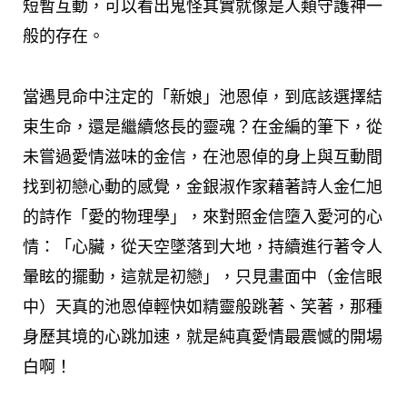
短暫互動，可以看出鬼怪其實就像是人類守護神一
般的存在。
當遇見命中注定的「新娘」池恩倬，到底該選擇結
束生命，還是繼續悠長的靈魂？在金編的筆下，從
未嘗過愛情滋味的金信，在池恩倬的身上與互動間
找到初戀心動的感覺，金銀淑作家藉著詩人金仁旭
的詩作「愛的物理學」，來對照金信墮入愛河的心
情：「心臟，從天空墜落到大地，持續進行著令人
暈眩的擺動，這就是初戀」，只見畫面中（金信眼
中）天真的池恩倬輕快如精靈般跳著、笑著，那種
身歷其境的心跳加速，就是純真愛情最震憾的開場
白啊！