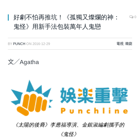
好劇不怕再推坑！《孤獨又燦爛的神：
0
鬼怪》用新手法包裝萬年人鬼戀
BY
PUNCH
ON
2016-12-29
電視
,
韓劇
文／Agatha
《太陽的後裔》李應福導演、金銀淑編劇攜手的
《鬼怪》