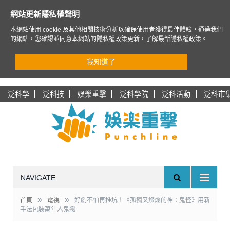
網站更新隱私權聲明
本網站使用 cookie 及其他相關技術分析以確保使用者獲得最佳體驗，通過我們
的網站，您確認並同意本網站的隱私權政策更新，
了解最新隱私權政策
。
我知道了
泛科學
泛科技
娛樂重擊
泛科學院
泛科活動
泛科市
NAVIGATE
»
»
首頁
電視
好劇不怕再推坑！《孤獨又燦爛的神：鬼怪》用新
手法包裝萬年人鬼戀