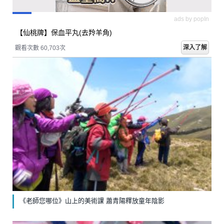
ads by popIn
【仙桃牌】保血平丸(去羚羊角)
深入了解
觀看次數 60,714次
《老師您哪位》山上的美術課 蕭青陽釋放童年陰影