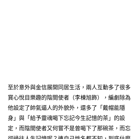
至於意外與金信展開同居生活，兩人互動多了很多
賞心悅目樂趣的陰間使者（李棟旭飾），編劇除為
他設定了帥氣逼人的外貌外，還多了「戴帽能隱
身」與「給予靈魂喝下忘記今生記憶的茶」的設
定，而陰間使者又何嘗不是曾喝下了那碗茶，而忘
卻過往人生記憶呢？連自己姓名都不知，到底什麼