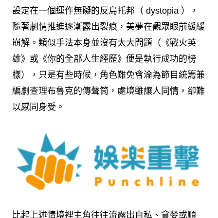
設定在一個運作無礙的反烏托邦（ dystopia ），
隨著劇情推進逐漸露出裂痕，美夢在觀眾眼前緩緩
崩解。類似手法本身並沒有太大問題（《戰火英
雄》或《你的全部人生經歷》便是執行成功的榜
樣），只是有些時候，角色難免會淪為節目統籌兼
編劇查理布魯克的傳聲筒，處境雖讓人同情，卻難
以感同身受。
比起上述情境裡主角往往流露出自私、貪婪或順