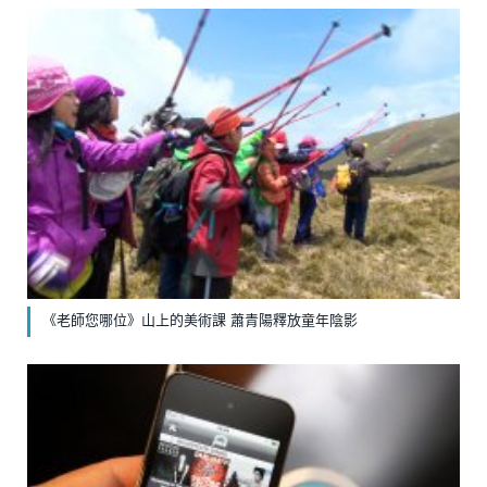
《老師您哪位》山上的美術課 蕭青陽釋放童年陰影