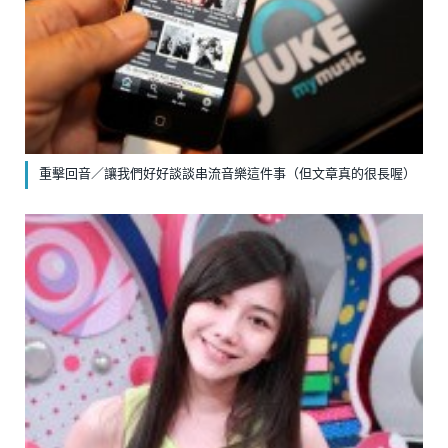
重擊回音／讓我們好好談談串流音樂這件事（但文章真的很長喔）