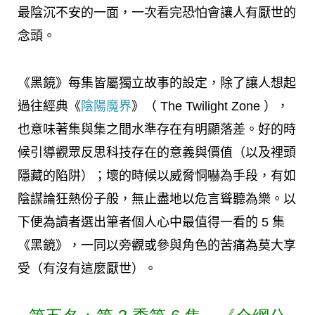
最陰沉不安的一面，一次看完恐怕會讓人有厭世的
念頭。
《黑鏡》每集皆屬獨立故事的設定，除了讓人想起
過往經典《
陰陽魔界
》（ The Twilight Zone ），
也意味著集與集之間水準存在有明顯落差。好的時
候引導觀眾反思科技存在的意義與價值（以及裡頭
隱藏的陷阱）；壞的時候以威脅恫嚇為手段，有如
陰謀論狂熱份子般，無止盡地以危言聳聽為樂。以
下便為讀者選出筆者個人心中最值得一看的 5 集
《黑鏡》，一同以旁觀或參與角色的苦痛為莫大享
受（有沒有這麼厭世）。