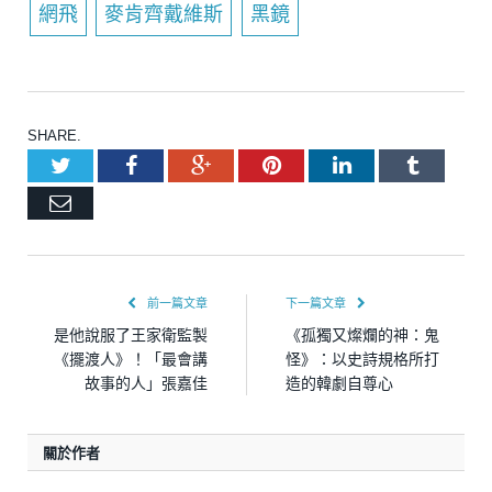
網飛
麥肯齊戴維斯
黑鏡
SHARE.
Twitter
Facebook
Google+
Pinterest
LinkedIn
Tumblr
Email
前一篇文章
下一篇文章
是他說服了王家衛監製
《孤獨又燦爛的神：鬼
《擺渡人》！「最會講
怪》：以史詩規格所打
故事的人」張嘉佳
造的韓劇自尊心
關於作者