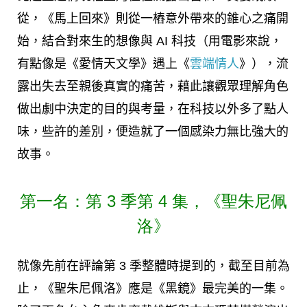
從，《馬上回來》則從一樁意外帶來的錐心之痛開
始，結合對來生的想像與 AI 科技（用電影來說，
有點像是《愛情天文學》遇上《
雲端情人
》），流
露出失去至親後真實的痛苦，藉此讓觀眾理解角色
做出劇中決定的目的與考量，在科技以外多了點人
味，些許的差別，便造就了一個感染力無比強大的
故事。
第一名：第 3 季第 4 集，《聖朱尼佩
洛》
就像先前在評論第 3 季整體時提到的，截至目前為
止，《聖朱尼佩洛》應是《黑鏡》最完美的一集。