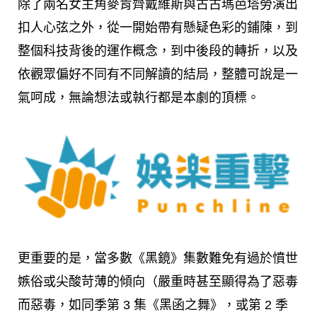
除了兩名女主角麥肯齊戴維斯與古古瑪芭塔勞演出
扣人心弦之外，從一開始帶有懸疑色彩的鋪陳，到
整個科技背後的運作概念，到中後段的轉折，以及
依觀眾偏好不同有不同解讀的結局，整體可說是一
氣呵成，無論想法或執行都是本劇的頂標。
更重要的是，當多數《黑鏡》集數難免有過於憤世
嫉俗或尖酸苛薄的傾向（嚴重時甚至顯得為了惡毒
而惡毒，如同季第 3 集《黑函之舞》，或第 2 季