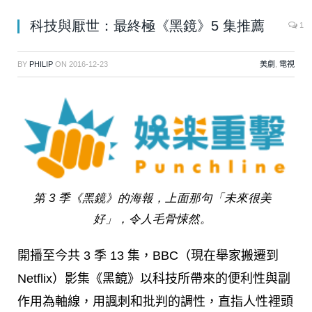
科技與厭世：最終極《黑鏡》5 集推薦
1
BY
PHILIP
ON
2016-12-23
美劇
,
電視
第 3 季《黑鏡》的海報，上面那句「未來很美
好」，令人毛骨悚然。
開播至今共 3 季 13 集，BBC（現在舉家搬遷到
Netflix）影集《黑鏡》以科技所帶來的便利性與副
作用為軸線，用諷刺和批判的調性，直指人性裡頭