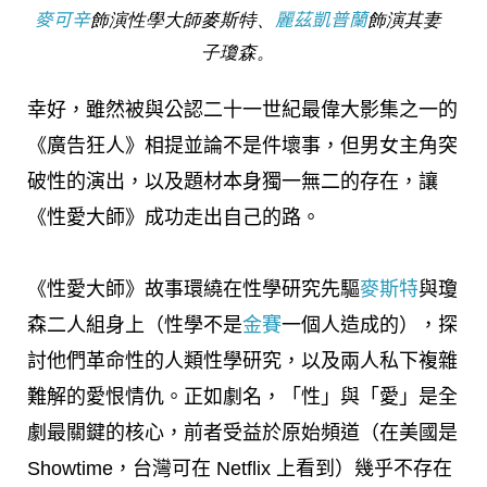
麥可辛
飾演性學大師麥斯特、
麗茲凱普蘭
飾演其妻
子瓊森。
幸好，雖然被與公認二十一世紀最偉大影集之一的
《廣告狂人》相提並論不是件壞事，但男女主角突
破性的演出，以及題材本身獨一無二的存在，讓
《性愛大師》成功走出自己的路。
《性愛大師》故事環繞在性學研究先驅
麥斯特
與瓊
森二人組身上（性學不是
金賽
一個人造成的），探
討他們革命性的人類性學研究，以及兩人私下複雜
難解的愛恨情仇。正如劇名，「性」與「愛」是全
劇最關鍵的核心，前者受益於原始頻道（在美國是
Showtime，台灣可在 Netflix 上看到）幾乎不存在