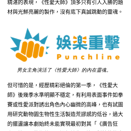
精湛的表現，《性愛大師》頂多只有引人入勝的題
材與光鮮亮麗的製作，沒有底下真誠跳動的靈魂。
男女主角演活了《性愛大師》的內在靈魂。
但可惜的是，經歷精彩絕倫的第一季，《性愛大
師》後幾季水準明顯不穩定，有利用表面事件如拳
賽或性愛派對誘出角色內心幽微的高峰，也有試圖
用研究動物園生物性生活製造荒謬感的低谷，過大
的擺盪讓本劇始終未能實現最初對其「《廣告狂