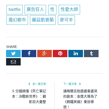
Netflix
廣告狂人
性
性愛大師
魔幻都市
麗茲凱普蘭
麥可辛
SHARE.
Twitter
Facebook
Google+
Pinterest
LinkedIn
Tumblr
Email
前一篇文章
下一篇文章
5 分鐘搞懂《死亡筆記
讓梅爾吉勃遜邊看邊哭
本：決戰新世界》：觀
的劇本：金獎大導為了
影前大彙整
《鋼鐵英雄》重拾導
筒！