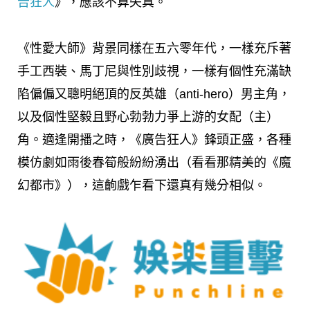
告狂人
》，應該不算失真。
《性愛大師》背景同樣在五六零年代，一樣充斥著
手工西裝、馬丁尼與性別歧視，一樣有個性充滿缺
陷偏偏又聰明絕頂的反英雄（anti-hero）男主角，
以及個性堅毅且野心勃勃力爭上游的女配（主）
角。適逢開播之時，《廣告狂人》鋒頭正盛，各種
模仿劇如雨後春筍般紛紛湧出（看看那精美的《魔
幻都市》），這齣戲乍看下還真有幾分相似。