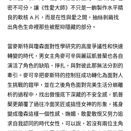
密不可分，讓《性愛大師》不只是一齣製作水平精
良的軟核 A 片，而是在性與愛之間，抽絲剝繭找
出角色生命裡那些被壓抑隱藏的部分。
當麥斯特與瓊森面對性學研究的高度爭議性和快速
轉變的時代，男女主角麥可辛與麗茲凱普蘭也各自
演活了角色的缺陷、掙扎，與對彼此那無法分割的
牽引。麥可辛把麥斯特的控制狂成功轉化為面對人
生挑戰的鎧甲，並在之後角色面對完美生活分崩離
析的過程中，找出傲慢底下深藏的不安全感，凱普
蘭更顛覆了過往冷面笑匠或搞怪女神的形象，搖身
變成瓊森這樣一個性感、嫵媚、敢愛敢恨又努力追
求自我認同的時代女性，可以說，若沒有兩位主角