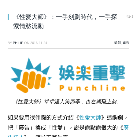
《性愛大師》：一手刻劃時代，一手探
1
索情慾流動
BY
PHILIP
ON
2016-11-24
美劇
,
電視
《性愛大師》堂堂邁入第四季，也在網飛上架。
如果要用很偷懶的方式介紹《
性愛大師
》這齣劇，
把「廣告」換成「性愛」，說是露點露很大的《
廣