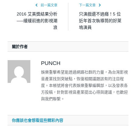
前一篇文章
下一篇文章
2016 艾美獎結果分析
只演戲還不過癮！5 位
—–緩緩前進的影視潮
近年首次執導筒的好萊
浪
塢演員
關於作者
PUNCH
娛樂重擊希望能透過網路社群的力量，為台灣影視
音產業找到突破點，恢復相關議題該有的注目程
度。本帳號將會代表娛樂重擊編輯部，以及發表各
方投稿，針對影視音產業提出心得與建議，也歡迎
與我們聯繫。
你應該也會想看這些精彩內容