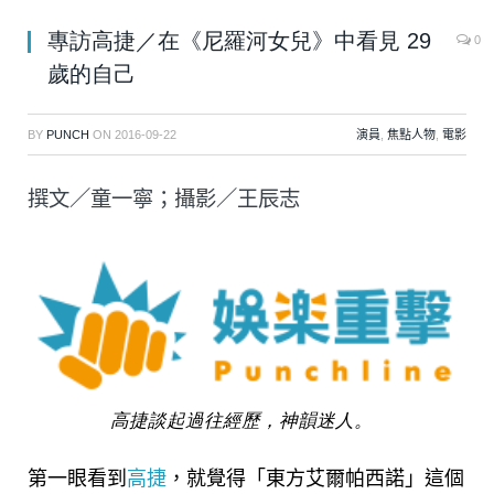
專訪高捷／在《尼羅河女兒》中看見 29
0
歲的自己
BY
PUNCH
ON
2016-09-22
演員
,
焦點人物
,
電影
撰文／童一寧；攝影／王辰志
高捷談起過往經歷，神韻迷人。
第一眼看到
高捷
，就覺得「東方艾爾帕西諾」這個