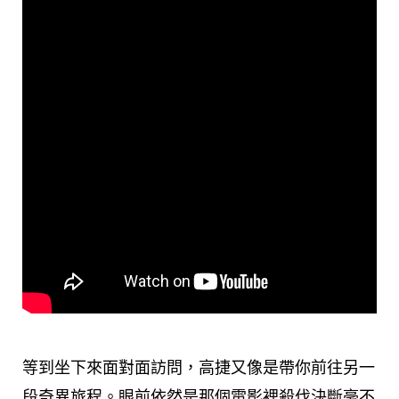
等到坐下來面對面訪問，高捷又像是帶你前往另一
段奇異旅程。眼前依然是那個電影裡殺伐決斷毫不