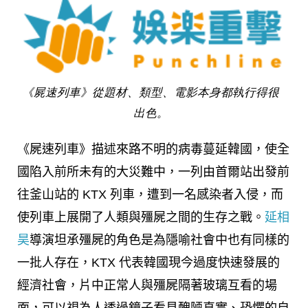
《屍速列車》從題材、類型、電影本身都執行得很
出色。
《屍速列車》描述來路不明的病毒蔓延韓國，使全
國陷入前所未有的大災難中，一列由首爾站出發前
往釜山站的 KTX 列車，遭到一名感染者入侵，而
使列車上展開了人類與殭屍之間的生存之戰。
延相
昊
導演坦承殭屍的角色是為隱喻社會中也有同樣的
一批人存在，KTX 代表韓國現今過度快速發展的
經濟社會，片中正常人與殭屍隔著玻璃互看的場
面，可以視為人透過鏡子看見醜陋真實、恐懼的自