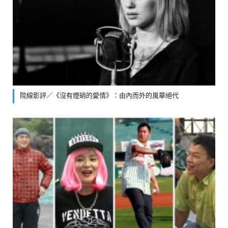
院線影評／《沒有煙硝的愛情》：由內而外的風華絕代