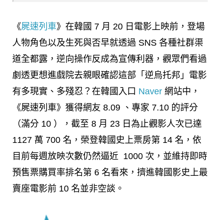
《
屍速列車
》在韓國 7 月 20 日電影上映前，登場
人物角色以及生死與否早就透過 SNS 各種社群渠
道全都露，逆向操作反成為宣傳利器，觀眾們看過
劇透更想進戲院去親眼確認這部「逆烏托邦」電影
有多現實、多殘忍？在韓國入口
Naver
網站中，
《屍速列車》獲得網友 8.09 、專家 7.10 的評分
（滿分 10 ），截至 8 月 23 日為止觀影人次已達
1127 萬 700 名，榮登韓國史上票房第 14 名，依
目前每週放映次數仍然逼近 1000 次，並維持即時
預售票購買率排名第 6 名看來，擠進韓國影史上最
賣座電影前 10 名並非空談。