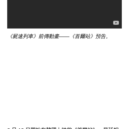
《屍速列車》前傳動畫——《首爾站》預告。