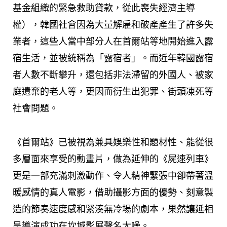
基金組織的緊急救助貸款，從此喪失經濟主導
權），韓國社會因為大量解雇和破產產生了許多失
業者，這些人當中部分人在首爾站等地開始進入露
宿生活，並被統稱為「露宿者」。而近年韓國露宿
者人數不斷攀升，還包括非法滯留的外國人、被家
庭遺棄的老人等，更因而衍生出犯罪、街頭凍死等
社會問題。
《首爾站》已被視為兼具娛樂性和題材性、能從很
多層面來享受的動畫片，做為延伸的《屍速列車》
更是一部充滿刺激動作、令人精神緊張中卻帶著溫
暖感情的真人電影，借助攝影方面的優勢、刻意製
造的節奏速度感和緊湊無冷場的劇本，果然讓延相
昊導演成功在坎城影展聲名大噪。