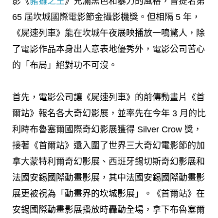
影《
豬玀之王
》充滿黑色和暴力的風格，曾提名第
65 屆坎城國際電影節金攝影機獎。但相隔 5 年，
《屍速列車》能在坎城午夜展映播放一鳴驚人，除
了電影作品本身出人意表地優秀外，電影公司苦心
的「布局」絕對功不可沒。
首先，電影公司讓《屍速列車》的前傳動畫片《首
爾站》報名各大奇幻影展，並率先在今年 3 月的比
利時布魯塞爾國際奇幻影展獲得 Silver Crow 獎，
接著《首爾站》還入圍了世界三大奇幻電影節的加
拿大蒙特利爾奇幻影展、西班牙錫切斯奇幻影展和
法國安錫國際動畫影展，其中法國安錫國際動畫影
展更被視為「動畫界的坎城影展」。《首爾站》在
安錫國際動畫影展播放時轟動全場，拿下布魯塞爾