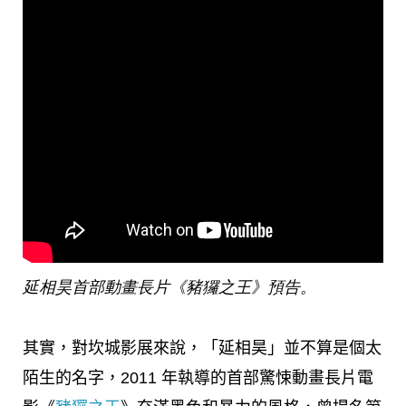
延相昊首部動畫長片《豬玀之王》預告。
其實，對坎城影展來說，「延相昊」並不算是個太
陌生的名字，2011 年執導的首部驚悚動畫長片電