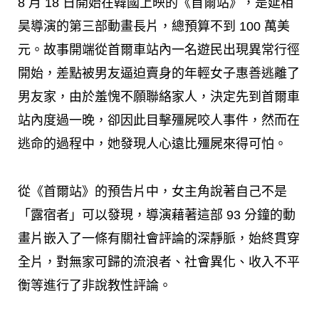
8 月 18 日開始在韓國上映的《首爾站》，是延相
昊導演的第三部動畫長片，總預算不到 100 萬美
元。故事開端從首爾車站內一名遊民出現異常行徑
開始，差點被男友逼迫賣身的年輕女子惠善逃離了
男友家，由於羞愧不願聯絡家人，決定先到首爾車
站內度過一晚，卻因此目擊殭屍咬人事件，然而在
逃命的過程中，她發現人心遠比殭屍來得可怕。
從《首爾站》的預告片中，女主角說著自己不是
「露宿者」可以發現，導演藉著這部 93 分鐘的動
畫片嵌入了一條有關社會評論的深靜脈，始終貫穿
全片，對無家可歸的流浪者、社會異化、收入不平
衡等進行了非說教性評論。