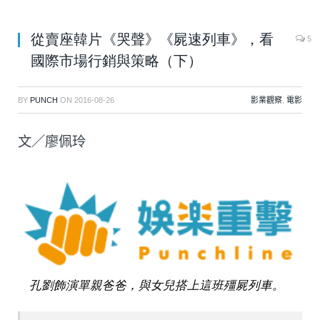
從賣座韓片《哭聲》《屍速列車》，看
5
國際市場行銷與策略（下）
BY
PUNCH
ON
2016-08-26
影業觀察
,
電影
文／廖佩玲
孔劉飾演單親爸爸，與女兒搭上這班殭屍列車。