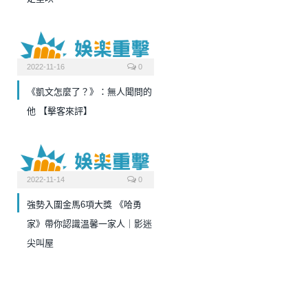
2022-11-16
0
《凱文怎麼了？》：無人聞問的
他 【擊客來評】
2022-11-14
0
強勢入圍金馬6項大獎 《哈勇
家》帶你認識溫馨一家人｜影迷
尖叫屋