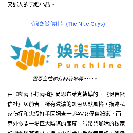
又迷人的另類小品。
《假會徵信社》(The Nice Guys)
雷恩在這部有夠崩壞啊⋯⋯。
由《吻兩下打兩槍》尚恩布萊克執導的，《假會徵
信社》與前者一樣有濃濃的黑色幽默風格，描述私
家偵探和火爆打手因調查一起AV女優自殺案，而
意外掀開一場巨大陰謀的簾幕。當吊兒啷噹的私家