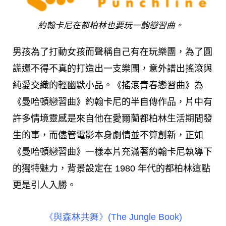
約翰卡尼在都柏林也要玩一齣戀習曲。
男孩為了打動女孩而聲稱自己有在玩樂團，為了圓
謊還不得不真的打造出一支樂團，意外譜出搖滾與
純愛交織的輕幽默小品。《搖滾青春戀習曲》為
《曼哈頓戀習曲》約翰卡尼的半自傳作品，片中有
許多情境靈感是來自他在愛爾蘭都柏林生活期間發
生的事，而儘管電影本身劇情並不算創新，正如
《曼哈頓戀習曲》一樣本片充滿著約翰卡尼執導下
的獨特魅力，背景設定在 1980 年代的都柏林這點
更是引人入勝。
《與森林共舞》(The Jungle Book)