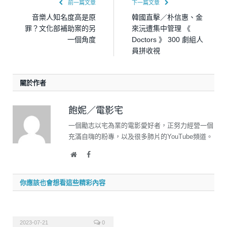
前一篇文章
下一篇文章
音樂人知名度高是原
韓國直擊／朴信惠、金
罪？文化部補助案的另
來沅遭集中管理 《
一個角度
Doctors 》 300 劇組人
員拼收視
關於作者
飽妮／電影宅
一個勵志以宅為業的電影愛好者，正努力經營一個
充滿自嗨的粉專，以及很多肺片的YouTube頻道。
Website
Facebook
你應該也會想看這些精彩內容
2023-07-21
0