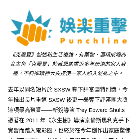
《克麗夏》描述私生活複雜，有藥物、酒精成癮的
女主角「克麗夏」於感恩節重返多年疏遠的家人身
邊，不料卻精神大失控使一家人陷入混亂之中。
去年以同名短片於 SXSW 奪下評審團特別獎，今
年推出長片重返 SXSW 後更一舉奪下評審團大獎
這項最高榮譽——新銳導演 Trey Edward Shults
憑著在 2011 年《永生樹》導演泰倫斯馬利克手下
實習而踏入電影圈，也終於在今年創作出家庭驚悚