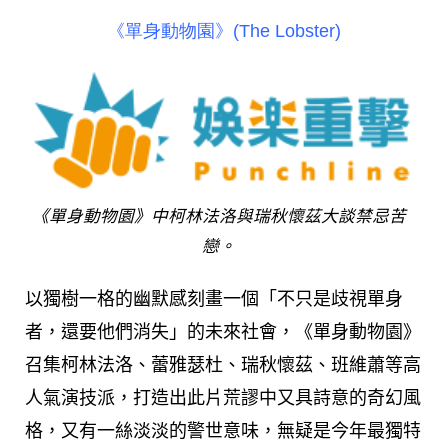
《單身動物園》(The Lobster)
《單身動物園》中柯林法洛與瑞秋懷茲大談禁忌苦
戀。
以獨樹一格的幽默感刻畫一個「不只是歧視單身
者，還要他們消失」的未來社會，《單身動物園》
召集柯林法洛、蕾雅瑟杜、瑞秋懷茲、班維蕭等高
人氣演技派，打造出此片荒謬中又具詩意的奇幻風
格，又有一絲淡淡的警世意味，無疑是今年最獨特