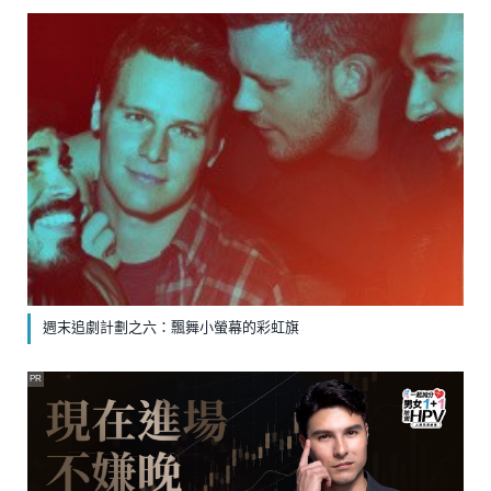
週末追劇計劃之六：飄舞小螢幕的彩虹旗
PR