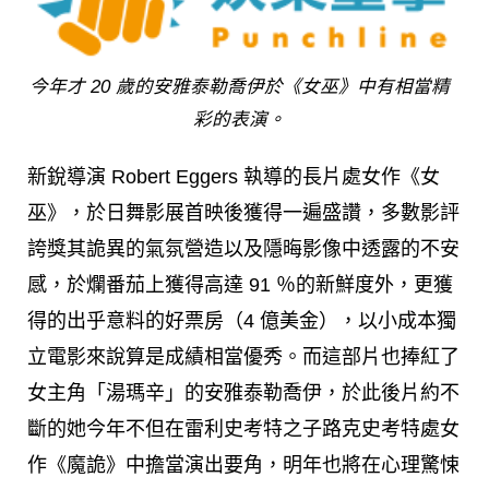
今年才 20 歲的安雅泰勒喬伊於《女巫》中有相當精
彩的表演。
新銳導演 Robert Eggers 執導的長片處女作《女
巫》，於日舞影展首映後獲得一遍盛讚，多數影評
誇獎其詭異的氣氛營造以及隱晦影像中透露的不安
感，於爛番茄上獲得高達 91 ％的新鮮度外，更獲
得的出乎意料的好票房（4 億美金），以小成本獨
立電影來說算是成績相當優秀。而這部片也捧紅了
女主角「湯瑪辛」的安雅泰勒喬伊，於此後片約不
斷的她今年不但在雷利史考特之子路克史考特處女
作《魔詭》中擔當演出要角，明年也將在心理驚悚