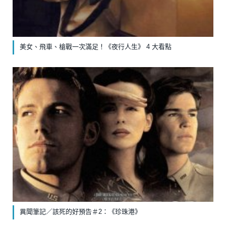
美女、飛車、槍戰一次滿足！《夜行人生》 4 大看點
異聞筆記／該死的好預告＃2：《珍珠港》