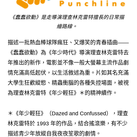
《蠢蠢欲動》是走導演理查林克雷特擅長的日常描
繪路線。
描述一批熱血棒球隊瘋狂、又爆笑的青春插曲——
《蠢蠢欲動》為《年少時代》導演理查林克雷特去
年推出的新作，電影並不像一般大螢幕主流作品劇
情充滿高低起伏，以生活敘述為重。片如其名充滿
大學生狂歡縱慾、精蟲衝腦的各種失控場面，被視
為理查林克雷特《年少輕狂》＊的精神續作。
＊《年少輕狂》（Dazed and Confussed），理查
林克雷特於 1993 年的作品，結合搖滾樂，有不少
描述青少年放縱自我夜夜笙歌的劇情。