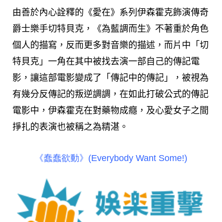
由善於內心詮釋的《愛在》系列伊森霍克飾演傳奇
爵士樂手切特貝克，《為藍調而生》不著重於角色
個人的描寫，反而更多對音樂的描述，而片中「切
特貝克」一角在其中被找去演一部自己的傳記電
影，讓這部電影變成了「傳記中的傳記」，被視為
有幾分反傳記的叛逆調調，在如此打破公式的傳記
電影中，伊森霍克在對藥物成癮，及心愛女子之間
掙扎的表演也被稱之為精湛。
《蠢蠢欲動》(Everybody Want Some!)