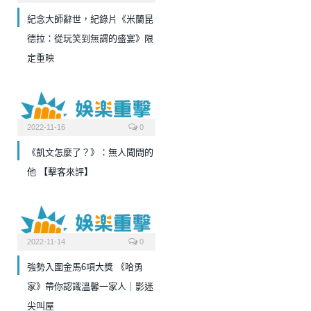
紀念大師辭世，紀錄片《米蘭昆
德拉：從玩笑到無謂的盛宴》限
定重映
2022-11-16
0
《凱文怎麼了？》：無人聞問的
他 【擊客來評】
2022-11-14
0
強勢入圍金馬6項大獎 《哈勇
家》帶你認識溫馨一家人｜影迷
尖叫屋