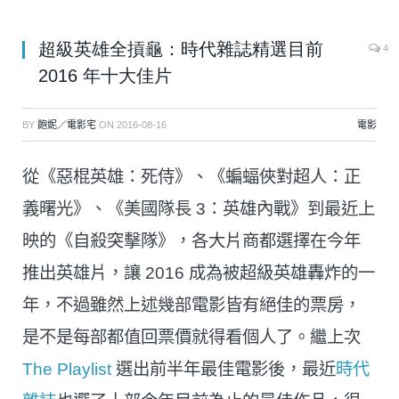
超級英雄全摃龜：時代雜誌精選目前
4
2016 年十大佳片
BY
飽妮／電影宅
ON
2016-08-16
電影
從《惡棍英雄：死侍》、《蝙蝠俠對超人：正
義曙光》、《美國隊長 3：英雄內戰》到最近上
映的《自殺突擊隊》，各大片商都選擇在今年
推出英雄片，讓 2016 成為被超級英雄轟炸的一
年，不過雖然上述幾部電影皆有絕佳的票房，
是不是每部都值回票價就得看個人了。繼上次
The Playlist
選出前半年最佳電影後，最近
時代