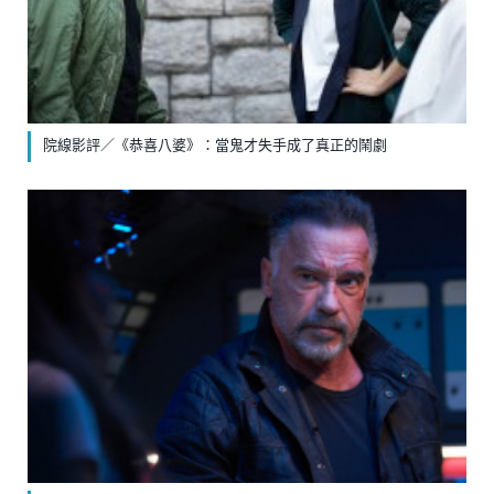
院線影評／《恭喜八婆》：當鬼才失手成了真正的鬧劇