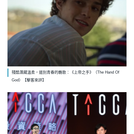
殘酷潛藏溫柔，道別青春的輓歌：《上帝之手》（The Hand Of
God）【擊客來評】