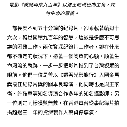
電影《乘願再來九百年》以法王噶瑪巴為主角，探
討生命的意義。
一部長度不到五十分鐘的紀錄片，卻乘載著輪迴十
六次，轉世累積九百年的智慧，這該是多麼不可思
議的困難工作。兩位資深紀錄片工作者，卻在什麼
都不確定的狀況下，憑著一個簡單的心願，順著生
命河流的軌跡，一步一步把影片推到了台灣觀眾的
眼前。他們一位是曾以《乘著光影旅行》入圍金馬
獎最佳紀錄片獎的關本良導演，他同時也是與王家
衛、許鞍華等知名導演合作多年的知名攝影師；另
一位則是同樣獲獎無數，在香港電台從事紀錄片拍
攝超過三十年的資深製作人蔡貞停導演。