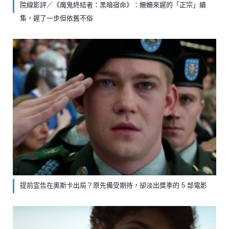
院線影評／《魔鬼終結者：黑暗宿命》：姍姍來遲的「正宗」續
集，遲了一步但依舊不俗
提前宣告在奧斯卡出局？原先備受期待，卻淡出獎季的 5 部電影