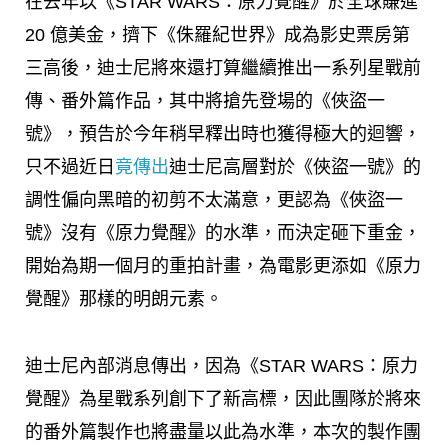
在去年以《STAR WARS：原力覺醒》於全球賺進
20 億美金，擠下《侏羅紀世界》成為影史票房第
三高後，迪士尼將來還打算繼續推出一系列星戰前
傳、番外篇作品，其中將搶先登場的《俠盜一
號》，
預告於今年稍早釋出時也獲得極大的迴響，
只不過近日
竟傳出
迪士尼高層對於《俠盜一號》的
調性偏向黑暗的初剪不太滿意，更認為《俠盜一
號》沒有《原力覺醒》的水準，而決定砸下重金，
開始為期一個月的重拍計畫，為電影更添如《原力
覺醒》那樣的明朗元素。
迪士尼內部消息傳出，因為《STAR WARS：原力
覺醒》為星戰系列創下了新高標，因此團隊於將來
的番外篇製作也將盡量以此為水準，本次的製作團