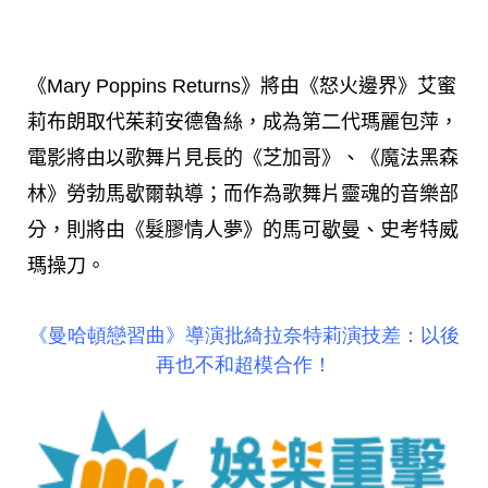
《Mary Poppins Returns》將由《怒火邊界》艾蜜
莉布朗取代茱莉安德魯絲，成為第二代瑪麗包萍，
電影將由以歌舞片見長的《芝加哥》、《魔法黑森
林》勞勃馬歇爾執導；而作為歌舞片靈魂的音樂部
分，則將由《髮膠情人夢》的馬可歇曼、史考特威
瑪操刀。
《曼哈頓戀習曲》導演批綺拉奈特莉演技差：以後
再也不和超模合作！