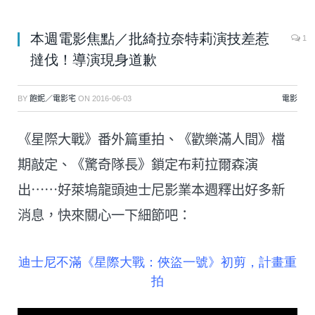
本週電影焦點／批綺拉奈特莉演技差惹
1
撻伐！導演現身道歉
BY
飽妮／電影宅
ON
2016-06-03
電影
《星際大戰》番外篇重拍、《歡樂滿人間》檔
期敲定、《驚奇隊長》鎖定布莉拉爾森演
出⋯⋯好萊塢龍頭迪士尼影業本週釋出好多新
消息，快來關心一下細節吧：
迪士尼不滿《星際大戰：俠盜一號》初剪，計畫重
拍