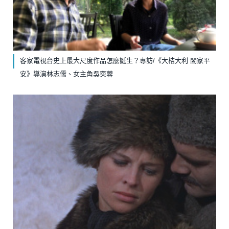
客家電視台史上最大尺度作品怎麼誕生？專訪/《大桔大利 闔家平
安》導演林志儒、女主角吳奕蓉