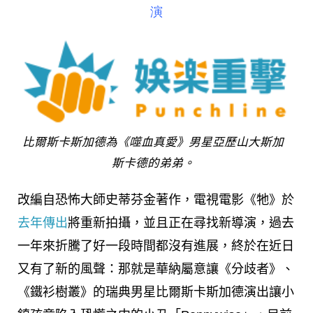
演
比爾斯卡斯加德為《噬血真愛》男星亞歷山大斯加
斯卡德的弟弟。
改編自恐怖大師史蒂芬金著作，電視電影《牠》於
去年傳出
將重新拍攝，並且正在尋找新導演，過去
一年來折騰了好一段時間都沒有進展，終於在近日
又有了新的風聲：那就是華納屬意讓《分歧者》、
《鐵衫樹叢》的瑞典男星比爾斯卡斯加德演出讓小