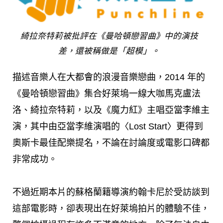
綺拉奈特莉被批評在《曼哈頓戀習曲》中的演技
差，還被稱做是「超模」。
描述音樂人在大都會的浪漫音樂戀曲，2014 年的
《曼哈頓戀習曲》集合好萊塢一線大咖馬克盧法
洛、綺拉奈特莉，以及《魔力紅》主唱亞當李維主
演，其中由亞當李維演唱的〈Lost Start〉更得到
奧斯卡最佳配樂提名，不論在討論度或電影口碑都
非常成功。
不過近期本片的蘇格蘭籍導演約翰卡尼於受訪談到
這部電影時，卻表現出在好萊塢拍片的體驗不佳，