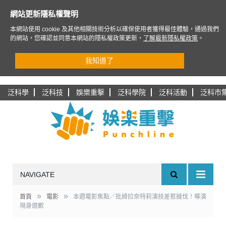
網站更新隱私權聲明
本網站使用 cookie 及其他相關技術分析以確保使用者獲得最佳體驗，通過我們
的網站，您確認並同意本網站的隱私權政策更新，
了解最新隱私權政策
。
我知道了
泛科學
泛科技
娛樂重擊
泛科學院
泛科活動
泛科市
NAVIGATE
»
»
首頁
電影
本週電影焦點／批綺拉奈特莉演技差惹撻伐！導演
現身道歉