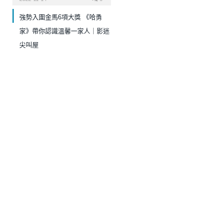
強勢入圍金馬6項大獎 《哈勇
家》帶你認識溫馨一家人｜影迷
尖叫屋