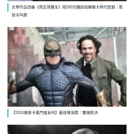
文學作品改編《齊瓦哥醫生》￼用200分鐘訴說蘇聯大時代悲劇｜影
迷尖叫屋
【2015奧斯卡看門道系列】最佳導演獎：雙雄對決