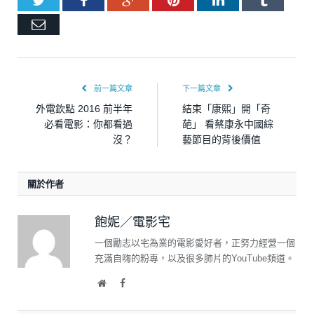
Twitter
Facebook
Google+
Pinterest
LinkedIn
Tumblr
Email
前一篇文章
下一篇文章
外電欽點 2016 前半年
結束「康熙」開「奇
必看電影：你都看過
葩」 看蔡康永中國綜
沒？
藝節目的背後價值
關於作者
飽妮／電影宅
一個勵志以宅為業的電影愛好者，正努力經營一個
充滿自嗨的粉專，以及很多肺片的YouTube頻道。
Website
Facebook