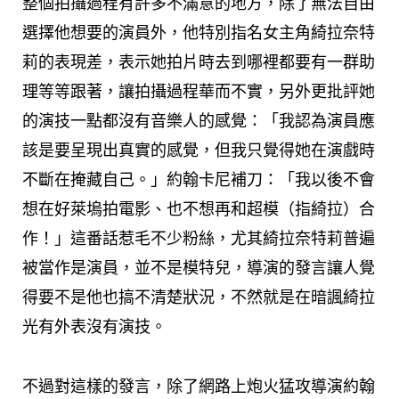
整個拍攝過程有許多不滿意的地方，除了無法自由
選擇他想要的演員外，他特別指名女主角綺拉奈特
莉的表現差，表示她拍片時去到哪裡都要有一群助
理等等跟著，讓拍攝過程華而不實，另外更批評她
的演技一點都沒有音樂人的感覺：「我認為演員應
該是要呈現出真實的感覺，但我只覺得她在演戲時
不斷在掩藏自己。」約翰卡尼補刀：「我以後不會
想在好萊塢拍電影、也不想再和超模（指綺拉）合
作！」這番話惹毛不少粉絲，尤其綺拉奈特莉普遍
被當作是演員，並不是模特兒，導演的發言讓人覺
得要不是他也搞不清楚狀況，不然就是在暗諷綺拉
光有外表沒有演技。
不過對這樣的發言，除了網路上炮火猛攻導演約翰