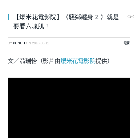
【爆米花電影院】《惡鄰纏身 2 》就是
0
要看六塊肌！
BY
PUNCH
ON
2016-05-11
電影
文／翁瑞怡（影片由
爆米花電影院
提供）