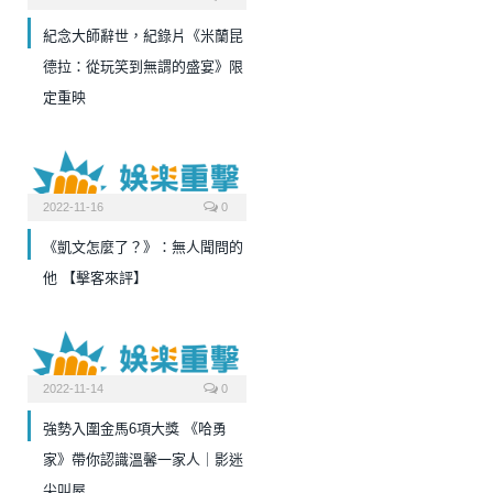
紀念大師辭世，紀錄片《米蘭昆
德拉：從玩笑到無謂的盛宴》限
定重映
2022-11-16
0
《凱文怎麼了？》：無人聞問的
他 【擊客來評】
2022-11-14
0
強勢入圍金馬6項大獎 《哈勇
家》帶你認識溫馨一家人｜影迷
尖叫屋