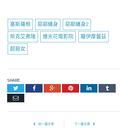
塞斯羅根
惡鄰纏身
惡鄰纏身2
柴克艾弗隆
爆米花電影院
蘿伊摩蕾茲
超殺女
SHARE.
Twitter
Facebook
Google+
Pinterest
LinkedIn
Tumblr
Email
前一篇文章
下一篇文章