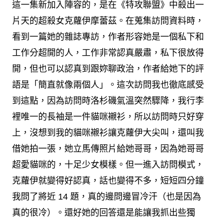
這一集新加入陣容的，是在《特攻聯盟》中殺出一
片天的超殺女克蘿伊摩蕾茲。在蒐集訪問資料時，
看到一篇她的雜誌專訪，作者形容她是一個私下和
工作分超開的人，工作非常認真嚴肅，私下很放得
開，但也可以認真到跟妳聊政治，作者給她下的評
語是「簡直就像兩個人」。這次訪問我也徹底感受
到這點，因為訪問時洛杉磯氣溫突然驟降，我行李
裡唯一的長袖是一件貓咪襯衫，所以訪問時只好穿
上，沒想到我的貓咪襯衫讓克蘿伊大尖叫，還叫我
借她拍一張，她立馬傳照片給她哥哥，因為她哥哥
超愛貓咪的，十足少女模樣。但一進入訪問模式，
克蘿伊就變得好認真，話也變得不多，短短四分鐘
我問了將近 14 題，真的邊問邊冒冷汗（也是因為
真的很冷）。還好她的回答還是能讓我抓出些獨