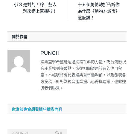
小 S 是對的！線上藝人
十五個劇情轉折告訴你
別來網上直播啦！
為什麼《動物方城市》
這麼讚！
關於作者
PUNCH
娛樂重擊希望能透過網路社群的力量，為台灣影視
音產業找到突破點，恢復相關議題該有的注目程
度。本帳號將會代表娛樂重擊編輯部，以及發表各
方投稿，針對影視音產業提出心得與建議，也歡迎
與我們聯繫。
你應該也會想看這些精彩內容
2023-07-21
0