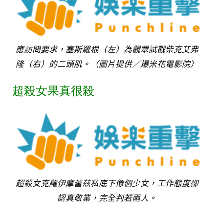
應訪問要求，塞斯羅根（左）為觀眾試戳柴克艾弗
隆（右）的二頭肌。（圖片提供／爆米花電影院）
超殺女果真很殺
超殺女克蘿伊摩蕾茲私底下像個少女，工作態度卻
認真敬業，完全判若兩人。