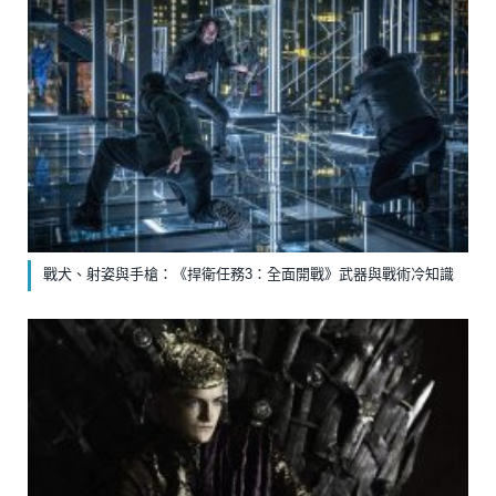
戰犬、射姿與手槍：《捍衛任務3：全面開戰》武器與戰術冷知識