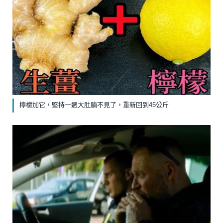
檸檬加它，堅持一週大肚腩不見了，重新回到45公斤