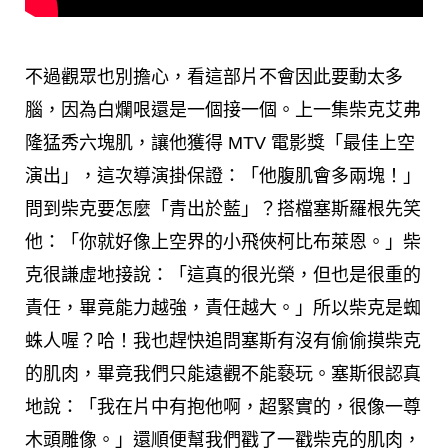
不過觀眾也別擔心，看這部片不會因此要動太多
腦，因為白爛哏還是一個接一個。上一集柴克艾弗
隆猛秀六塊肌，讓他獲得 MTV 電影獎「最佳上空
演出」，這次導演掛保證：「他腹肌會多兩塊！」
問到柴克要怎麼「青出於藍」？搭檔塞斯羅根先笑
他：「你就好像上空界的小飛俠柯比布萊恩。」柴
克很謙虛地接說：「這真的很光榮，但也是很重的
責任，畢竟能力越強，責任越大。」所以柴克是蜘
蛛人喔？哈！我也趕快追問塞斯有沒有偷偷摸柴克
的肌肉，畢竟我們只能遠觀不能褻玩。塞斯很認真
地說：「我在片中有抱他啊，超緊實的，很像一尊
木頭雕像。」還順便幫我們戳了一戳柴克的肌肉，