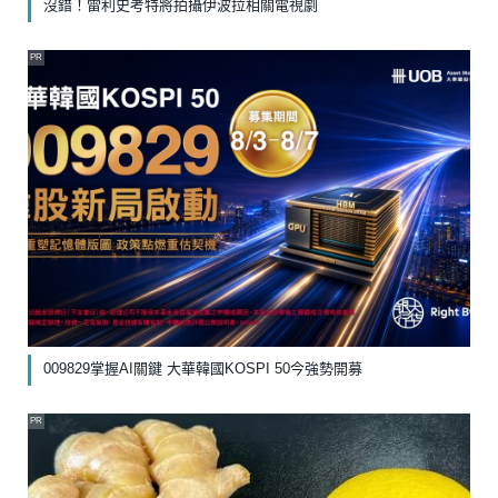
沒錯！雷利史考特將拍攝伊波拉相關電視劇
PR
009829掌握AI關鍵 大華韓國KOSPI 50今強勢開募
PR