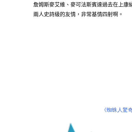
詹姆斯麥艾維、麥可法斯賓達過去在上康
兩人史詩級的友情，非常基情四射啊。
《蜘蛛人驚奇