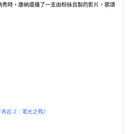
納秀時，康納還播了一支由粉絲自製的影片，歌頌
再起 2：電光之戰》