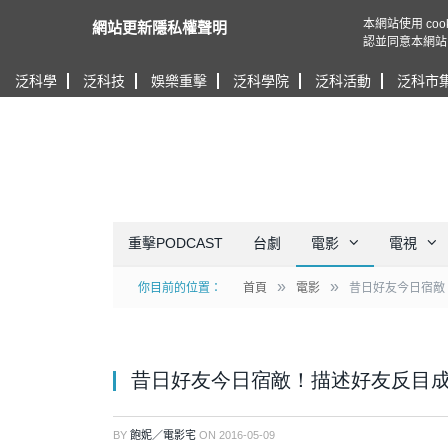
本網站使用 c
網站更新隱私權聲明
認並同意本網站
泛科學
泛科技
娛樂重擊
泛科學院
泛科活動
泛科市
重擊PODCAST
台劇
電影
電視
»
»
你目前的位置：
首頁
電影
昔日好友今日宿敵
昔日好友今日宿敵！描述好友反目成仇
BY
飽妮／電影宅
ON
2016-05-09