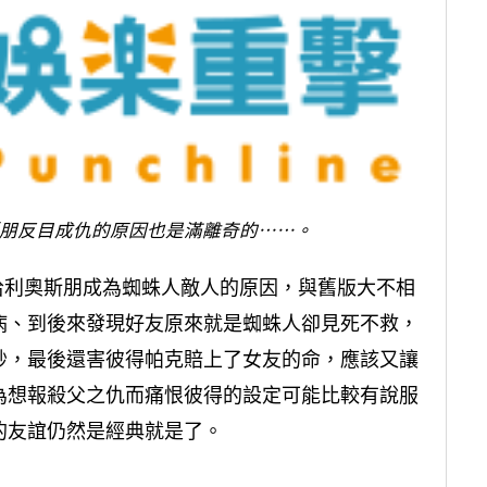
朋反目成仇的原因也是滿離奇的⋯⋯。
哈利奧斯朋成為蜘蛛人敵人的原因，與舊版大不相
病、到後來發現好友原來就是蜘蛛人卻見死不救，
妙，最後還害彼得帕克賠上了女友的命，應該又讓
為想報殺父之仇而痛恨彼得的設定可能比較有說服
的友誼仍然是經典就是了。