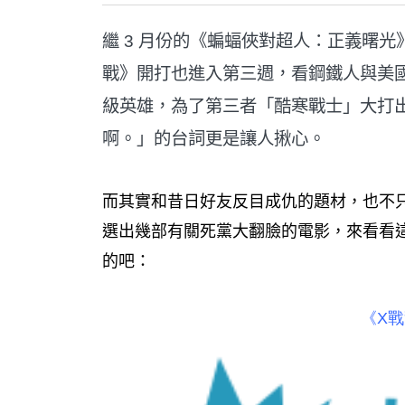
繼 3 月份的《蝙蝠俠對超人：正義曙光
戰》開打也進入第三週，看鋼鐵人與美
級英雄，為了第三者「酷寒戰士」大打
啊。」的台詞更是讓人揪心。
而其實和昔日好友反目成仇的題材，也不只
選出幾部有關死黨大翻臉的電影，來看看
的吧：
《X