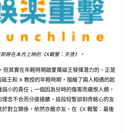
即將在本月上映的《X戰警：天啓》。
人，但其實在年輕時期啟蒙萬磁王發揮潛力的，正是
萬磁王和 X 教授的年輕時期，描繪了兩人相遇的起
護弱小的責任；一個因為兒時的傷害而痛恨人類。
的理念不合而分道揚鑣，這段短暫卻刻骨銘心的友
於對立關係，依然亦敵亦友，在《X 戰警：最後