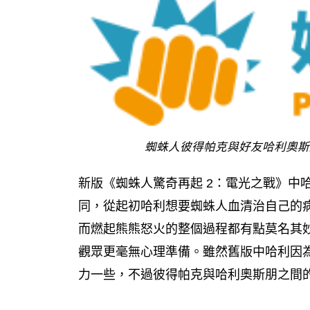
蜘蛛人彼得帕克與好友哈利奧斯
新版《蜘蛛人驚奇再起 2：電光之戰》中
同，從起初哈利想要蜘蛛人血清治自己的
而燃起熊熊怒火的整個過程都有點莫名其
觀眾更毫無心理準備。雖然舊版中哈利因
力一些，不過彼得帕克與哈利奧斯朋之間