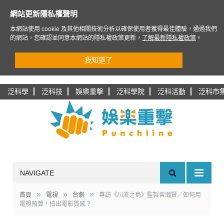
網站更新隱私權聲明
本網站使用 cookie 及其他相關技術分析以確保使用者獲得最佳體驗，通過我們
的網站，您確認並同意本網站的隱私權政策更新，
了解最新隱私權政策
。
我知道了
泛科學
泛科技
娛樂重擊
泛科學院
泛科活動
泛科市
NAVIGATE
»
»
»
首頁
電視
台劇
專訪《川流之島》監製曾瀚賢／如何用
電視預算，拍出電影質感？