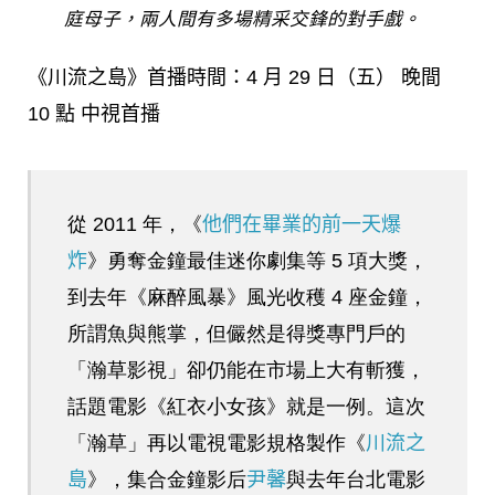
庭母子，兩人間有多場精采交鋒的對手戲。
《川流之島》首播時間：4 月 29 日（五） 晚間
10 點 中視首播
從 2011 年，《
他們在畢業的前一天爆
炸
》勇奪金鐘最佳迷你劇集等 5 項大獎，
到去年《麻醉風暴》風光收穫 4 座金鐘，
所謂魚與熊掌，但儼然是得獎專門戶的
「瀚草影視」卻仍能在市場上大有斬獲，
話題電影《紅衣小女孩》就是一例。這次
「瀚草」再以電視電影規格製作《
川流之
島
》，集合金鐘影后
尹馨
與去年台北電影