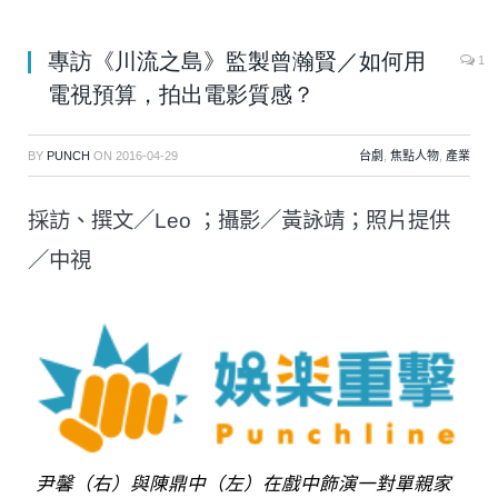
專訪《川流之島》監製曾瀚賢／如何用
1
電視預算，拍出電影質感？
BY
PUNCH
ON
2016-04-29
台劇
,
焦點人物
,
產業
採訪、撰文／Leo ；攝影／黃詠靖；照片提供
／中視
尹馨（右）與陳鼎中（左）在戲中飾演一對單親家