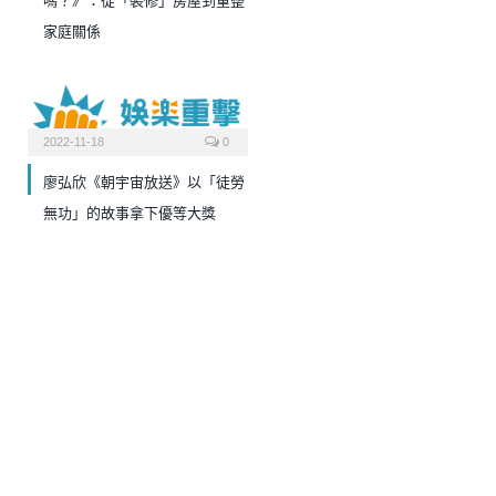
嗎？》：從「裝修」房屋到重整
家庭關係
2022-11-18
0
廖弘欣《朝宇宙放送》以「徒勞
無功」的故事拿下優等大獎