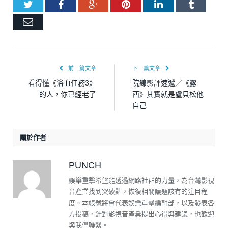
Twitter
Facebook
Google+
Pinterest
LinkedIn
Tumblr
Email
前一篇文章
下一篇文章
看得懂《浴血任務3》
院線影評速遞／《露
的人，你已經老了
西》其實就是盧貝松他
自己
關於作者
PUNCH
娛樂重擊希望能透過網路社群的力量，為台灣影視
音產業找到突破點，恢復相關議題該有的注目程
度。本帳號將會代表娛樂重擊編輯部，以及發表各
方投稿，針對影視音產業提出心得與建議，也歡迎
與我們聯繫。