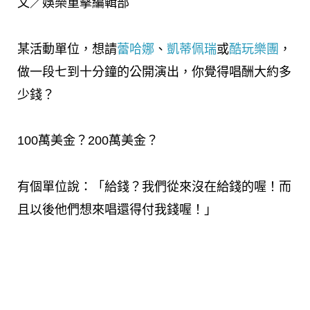
文／娛樂重擊編輯部
某活動單位，想請
蕾哈娜
、
凱蒂佩瑞
或
酷玩樂團
，
做一段七到十分鐘的公開演出，你覺得唱酬大約多
少錢？
100萬美金？200萬美金？
有個單位說：「給錢？我們從來沒在給錢的喔！而
且以後他們想來唱還得付我錢喔！」