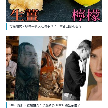
檸檬加它，堅持一週大肚腩不見了，重新回到45公斤
2016 奧斯卡數據預測：李奧納多 100% 穩坐帝位？