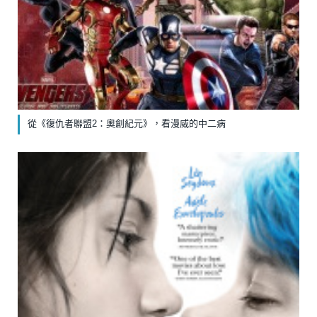
從《復仇者聯盟2：奧創紀元》，看漫威的中二病