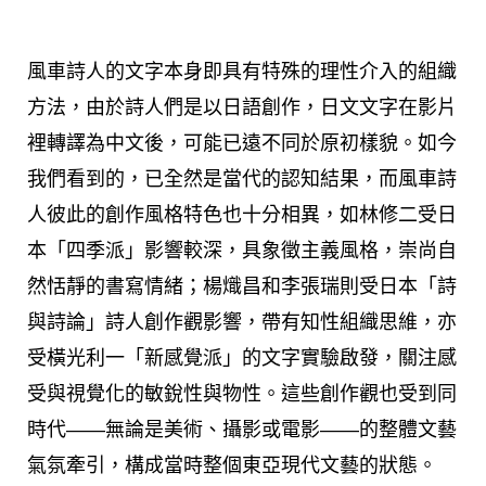
風車詩人的文字本身即具有特殊的理性介入的組織
方法，由於詩人們是以日語創作，日文文字在影片
裡轉譯為中文後，可能已遠不同於原初樣貌。如今
我們看到的，已全然是當代的認知結果，而風車詩
人彼此的創作風格特色也十分相異，如林修二受日
本「四季派」影響較深，具象徵主義風格，崇尚自
然恬靜的書寫情緒；楊熾昌和李張瑞則受日本「詩
與詩論」詩人創作觀影響，帶有知性組織思維，亦
受橫光利一「新感覺派」的文字實驗啟發，關注感
受與視覺化的敏銳性與物性。這些創作觀也受到同
時代——無論是美術、攝影或電影——的整體文藝
氣氛牽引，構成當時整個東亞現代文藝的狀態。